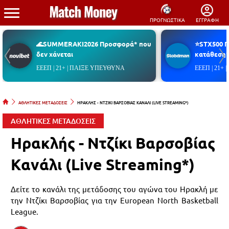
ΠΡΟΓΝΩΣΤΙΚΑ
ΕΓΓΡΑΦΗ
🌊SUMMERAKI2026 Προσφορά* που
⭐STX500 
δεν χάνεται
κατάθεση*
ΕΕΕΠ | 21+ | ΠΑΙΞΕ ΥΠΕΥΘΥΝΑ
ΕΕΕΠ | 21+
ΑΘΛΗΤΙΚΕΣ ΜΕΤΑΔΟΣΕΙΣ
ΗΡΑΚΛΗΣ - ΝΤΖΙΚΙ ΒΑΡΣΟΒΙΑΣ ΚΑΝΑΛΙ (LIVE STREAMING*)
ΑΘΛΗΤΙΚΕΣ ΜΕΤΑΔΟΣΕΙΣ
Ηρακλής - Ντζίκι Βαρσοβίας
Κανάλι (Live Streaming*)
Δείτε το κανάλι της μετάδοσης του αγώνα του Ηρακλή με
την Ντζίκι Βαρσοβίας για την European North Basketball
League.