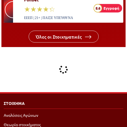
☆☆☆☆☆
★★★★★
8.6
Εγγραφή
ΕΕΕΠ | 21+ | ΠΑΙΞΕ ΥΠΕΥΘΥΝΑ
Όλες οι Στοιχηματικές
ΣΤΟΙΧΗΜΑ
Αναλύσεις Αγώνων
Θεωρία στοιχήματος