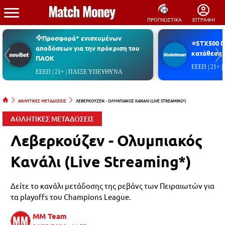
ΠΡΟΓΝΩΣΤΙΚΑ
ΕΓΓΡΑΦΗ
🦅Προσφορά* ενισχυμένων
⭐STX500 
αποδόσεων για την πρόκριση του
κατάθεση*
ΠΑΟΚ
ΕΕΕΠ | 21+
ΕΕΕΠ | 21+ | ΠΑΙΞΕ ΥΠΕΥΘΥΝΑ
ΑΘΛΗΤΙΚΕΣ ΜΕΤΑΔΟΣΕΙΣ
ΛΕΒΕΡΚΟΥΖΕΝ - ΟΛΥΜΠΙΑΚΟΣ ΚΑΝΑΛΙ (LIVE STREAMING*)
ΑΘΛΗΤΙΚΕΣ ΜΕΤΑΔΟΣΕΙΣ
Λεβερκούζεν - Ολυμπιακός
Κανάλι (Live Streaming*)
Δείτε το κανάλι μετάδοσης της ρεβάνς των Πειραιωτών για
τα playoffs του Champions League.
MM Team