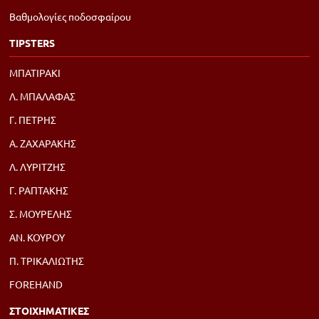
Βαθμολογίες ποδοσφαίρου
TIPSTERS
ΜΠΑΤΙΡΑΚΙ
Λ. ΜΠΑΛΑΦΑΣ
Γ. ΠΕΤΡΗΣ
Α. ΖΑΧΑΡΑΚΗΣ
Λ. ΛΥΡΙΤΖΗΣ
Γ. ΡΑΠΤΑΚΗΣ
Σ. ΜΟΥΡΕΛΗΣ
ΑΝ. ΚΟΥΡΟΥ
Π. ΤΡΙΚΑΛΙΩΤΗΣ
FOREHAND
ΣΤΟΙΧΗΜΑΤΙΚΕΣ