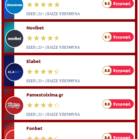
☆☆☆☆☆
★★★★★
9.5
Εγγραφή
ΕΕΕΠ | 21+ | ΠΑΙΞΕ ΥΠΕΥΘΥΝΑ
Novibet
☆☆☆☆☆
★★★★★
9.1
Εγγραφή
ΕΕΕΠ | 21+ | ΠΑΙΞΕ ΥΠΕΥΘΥΝΑ
Elabet
☆☆☆☆☆
★★★★★
8.8
Εγγραφή
ΕΕΕΠ | 21+ | ΠΑΙΞΕ ΥΠΕΥΘΥΝΑ
Pamestoixima.gr
☆☆☆☆☆
★★★★★
8.6
Εγγραφή
ΕΕΕΠ | 21+ | ΠΑΙΞΕ ΥΠΕΥΘΥΝΑ
Fonbet
☆☆☆☆☆
★★★★★
8.6
Εγγραφή