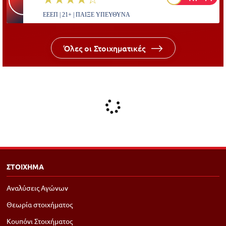
ΕΕΕΠ | 21+ | ΠΑΙΞΕ ΥΠΕΥΘΥΝΑ
Όλες οι Στοιχηματικές
ΣΤΟΙΧΗΜΑ
Αναλύσεις Αγώνων
Θεωρία στοιχήματος
Κουπόνι Στοιχήματος