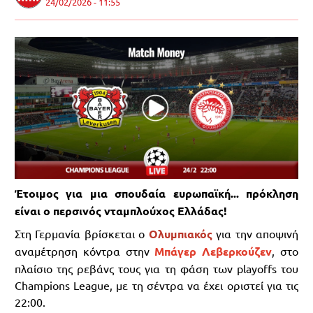
24/02/2026 - 11:55
Έτοιμος για μια σπουδαία ευρωπαϊκή... πρόκληση
είναι ο περσινός νταμπλούχος Ελλάδας!
Στη Γερμανία βρίσκεται ο
Ολυμπιακός
για την αποψινή
αναμέτρηση κόντρα στην
Μπάγερ Λεβερκούζεν
, στο
πλαίσιο της ρεβάνς τους για τη φάση των playoffs του
Champions League, με τη σέντρα να έχει οριστεί για τις
22:00.