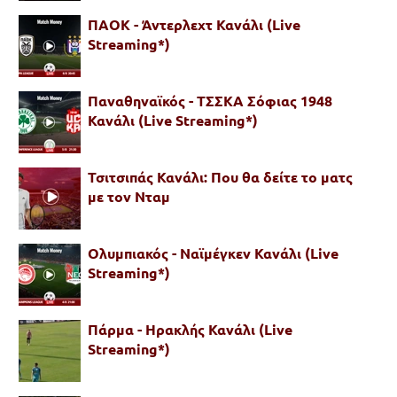
ΠΑΟΚ - Άντερλεχτ Κανάλι (Live
Streaming*)
Παναθηναϊκός - ΤΣΣΚΑ Σόφιας 1948
Κανάλι (Live Streaming*)
Τσιτσιπάς Κανάλι: Που θα δείτε το ματς
με τον Νταμ
Ολυμπιακός - Ναϊμέγκεν Κανάλι (Live
Streaming*)
Πάρμα - Ηρακλής Κανάλι (Live
Streaming*)