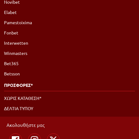
Novibet
Elabet
Pamestoixima
Fonbet
Interwetten
Winmasters
Bet365
Betsson
ΠΡΟΣΦΟΡΕΣ*
ΧΩΡΙΣ ΚΑΤΑΘΕΣΗ*
ΔΕΛΤΙΑ ΤΥΠΟΥ
Ακολουθήστε μας