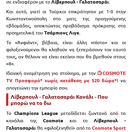
σε ενδιαφέρον με το
Λίβερπουλ - Γαλατασαράι
.
Και αυτό, γιατί οι Τούρκοι επικράτησαν με 1-0 στην
Κωνσταντινούπολη στο ματς της προηγούμενης
εβδομάδας, αποκτώντας προβάδισμα πρόκρισης στα
προημιτελικά του
Τσάμπιονς Λιγκ
.
Το «Άνφιλντ», βέβαια, είναι άλλη «πίστα» και οι
φιλοξενούμενοι θα κληθούν να ξεπεράσουν τον εαυτό
τους, αν θέλουν να είναι εκείνοι που θα βρεθούν στους
«8».
Ιδανική αναμέτρηση για στοίχημα, με την
📺COSMOTE
TV Προσφορά* χωρίς κατάθεση με 520 δώρα*!
να
απογειώνει την εμπειρία σου.
Λίβερπουλ - Γαλατασαράι Κανάλι - Που
μπορώ να το δω
Το
Champions League
μεταδίδεται ζωντανά από τα
κανάλια της
Cosmote
και το
Λίβερπουλ -
Γαλατασαράι
θα «φιλοξενηθεί» από το
Cosmote Sport