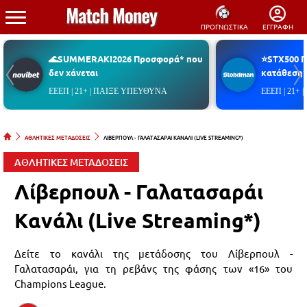
ΠΡΟΓΝΩΣΤΙΚΑ
ΕΓΓΡΑΦΗ
🌊SUMMERAKI2026 Προσφορά* που
⭐STX500 
δεν χάνεται
κατάθεση*
ΕΕΕΠ | 21+ | ΠΑΙΞΕ ΥΠΕΥΘΥΝΑ
ΕΕΕΠ | 21+
ΑΘΛΗΤΙΚΕΣ ΜΕΤΑΔΟΣΕΙΣ
ΛΙΒΕΡΠΟΥΛ - ΓΑΛΑΤΑΣΑΡΑΙ ΚΑΝΑΛΙ (LIVE STREAMING*)
ΑΘΛΗΤΙΚΕΣ ΜΕΤΑΔΟΣΕΙΣ
Λίβερπουλ - Γαλατασαράι
Κανάλι (Live Streaming*)
Δείτε το κανάλι της μετάδοσης του Λίβερπουλ -
Γαλατασαράι, για τη ρεβάνς της φάσης των «16» του
Champions League.