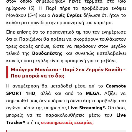
στον οποίο σημειώθηκαν πέντε τέρματα στο ίδιο
ημίχρονο (5). Η Παρί πήρε το προβάδισμα ενόψει
Μονάχου (5-4) και ο
Λουίς Ενρίκε
δήλωσε ότι ήταν το
καλύτερο παιχνίδι στην προπονητική του καριέρα.
Είπε επίσης ότι το προπονητικό τιμ του τον ενημέρωσε
ότι οι Παριζιάνοι
θα πρέπει να σκοράρουν τουλάχιστον
τρεις φορές απόψε
, ώστε να περάσουν στον μεγάλο
τελικό της
Βουδαπέστης
και συνεπώς καταλαβαίνει
κανείς πόσο μεγάλη είναι η προσμονή για τη ρεβάνς.
Μπάγερν Μονάχου - Παρί Σεν Ζερμέν Κανάλι -
Που μπορώ να το δω;
Η αναμέτρηση θα μεταδοθεί μέσα απ' το
Cosmote
SPORT 1HD
, αλλά και από το
MEGA
.
Αξίζει να
σημειωθεί πως δεν υπάρχει η δυνατότητα προβολής του
αγώνα μέσω της υπηρεσίας
Live Streaming*.
Ωστόσο,
μπορείς να το παρακολουθήσεις μέσω του
Live
Tracker*
απ' τις
στοιχηματικές εταιρίες
.