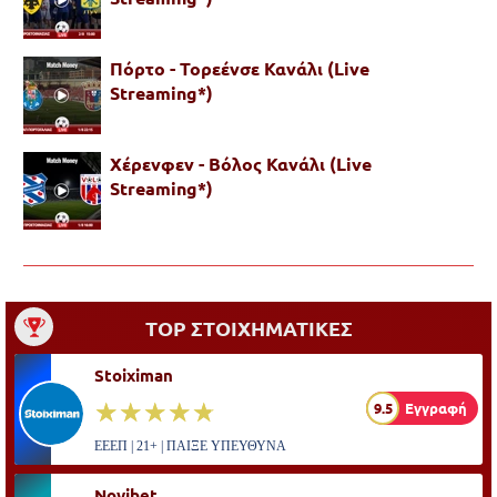
Πόρτο - Τορεένσε Κανάλι (Live
Streaming*)
Χέρενφεν - Βόλος Κανάλι (Live
Streaming*)
TOP ΣΤΟΙΧΗΜΑΤΙΚΕΣ
Stoiximan
☆☆☆☆☆
★★★★★
9.5
Εγγραφή
ΕΕΕΠ | 21+ | ΠΑΙΞΕ ΥΠΕΥΘΥΝΑ
Novibet