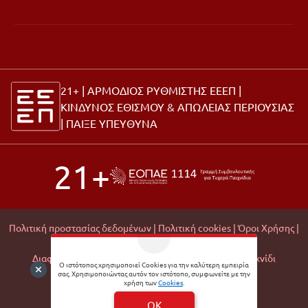
21+ | ΑΡΜΟΔΙΟΣ ΡΥΘΜΙΣΤΗΣ ΕΕΕΠ |
ΚΙΝΔΥΝΟΣ ΕΘΙΣΜΟΥ & ΑΠΩΛΕΙΑΣ ΠΕΡΙΟΥΣΙΑΣ
|
ΠΑΙΞΕ ΥΠΕΥΘΥΝΑ
21+
Πολιτική προστασίας δεδομένων |
Πολιτική cookies |
Όροι Χρήσης |
Σχετικά με εμάς |
Editorial Policy |
Διαφάνεια Εμπορικών Συνεργασιών |
Υπεύθυνο Παιχνίδι
Ο ιστότοπος χρησιμοποιεί Cookies για την καλύτερη εμπειρία
σας. Χρησιμοποιώντας αυτόν τον ιστότοπο, συμφωνείτε με την
© 2026 Matchmoney
χρήση των
Cookies
.
Developed by
Digital Winners
OK