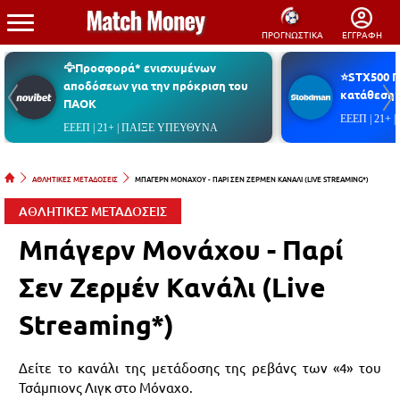
ΠΡΟΓΝΩΣΤΙΚΑ
ΕΓΓΡΑΦΗ
🦅Προσφορά* ενισχυμένων
⭐STX500 
αποδόσεων για την πρόκριση του
κατάθεση*
ΠΑΟΚ
ΕΕΕΠ | 21+
ΕΕΕΠ | 21+ | ΠΑΙΞΕ ΥΠΕΥΘΥΝΑ
ΑΘΛΗΤΙΚΕΣ ΜΕΤΑΔΟΣΕΙΣ
ΜΠΑΓΕΡΝ ΜΟΝΑΧΟΥ - ΠΑΡΙ ΣΕΝ ΖΕΡΜΕΝ ΚΑΝΑΛΙ (LIVE STREAMING*)
ΑΘΛΗΤΙΚΕΣ ΜΕΤΑΔΟΣΕΙΣ
Μπάγερν Μονάχου - Παρί
Σεν Ζερμέν Κανάλι (Live
Streaming*)
Δείτε το κανάλι της μετάδοσης της ρεβάνς των «4» του
Τσάμπιονς Λιγκ στο Μόναχο.