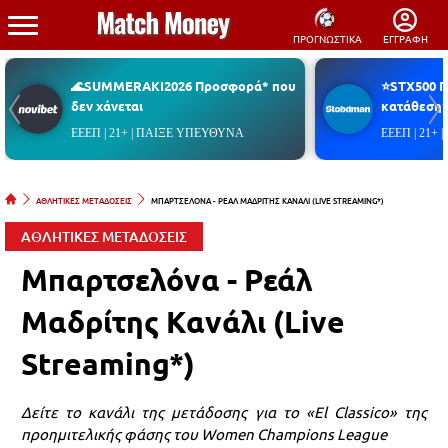
ΠΡΟΓΝΩΣΤΙΚΑ
ΕΓΓΡΑΦΗ
🌊SUMMERAKI2026 Προσφορά* που
⭐STX500 
δεν χάνεται
κατάθεση*
ΕΕΕΠ | 21+ | ΠΑΙΞΕ ΥΠΕΥΘΥΝΑ
ΕΕΕΠ | 21+
ΑΘΛΗΤΙΚΕΣ ΜΕΤΑΔΟΣΕΙΣ
ΜΠΑΡΤΣΕΛΟΝΑ - ΡΕΑΛ ΜΑΔΡΙΤΗΣ ΚΑΝΑΛΙ (LIVE STREAMING*)
ΑΘΛΗΤΙΚΕΣ ΜΕΤΑΔΟΣΕΙΣ
Μπαρτσελόνα - Ρεάλ
Μαδρίτης Κανάλι (Live
Streaming*)
Δείτε το κανάλι της μετάδοσης για το «El Classico» της
προημιτελικής φάσης του Women Champions League