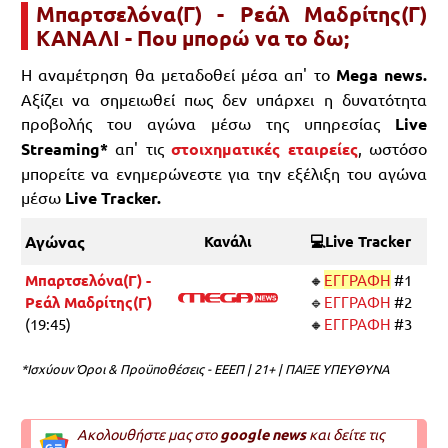
Μπαρτσελόνα(Γ) - Ρεάλ Μαδρίτης(Γ)
ΚΑΝΑΛΙ - Που μπορώ να το δω;
Η αναμέτρηση θα μεταδοθεί μέσα απ' το
Mega news.
Αξίζει να σημειωθεί πως δεν υπάρχει η δυνατότητα
προβολής του αγώνα μέσω της υπηρεσίας
Live
Streaming*
απ' τις
στοιχηματικές εταιρείες
, ωστόσο
μπορείτε να ενημερώνεστε για την εξέλιξη του αγώνα
μέσω
Live Tracker.
Αγώνας
Κανάλι
💻Live Tracker
Μπαρτσελόνα(Γ) -
🔸
ΕΓΓΡΑΦΗ
#1
Ρεάλ Μαδρίτης(Γ)
🔹
ΕΓΓΡΑΦΗ
#2
(19:45)
🔸
ΕΓΓΡΑΦΗ
#3
*Ισχύουν Όροι & Προϋποθέσεις - ΕΕΕΠ | 21+ | ΠΑΙΞΕ ΥΠΕΥΘΥΝΑ
Ακολουθήστε μας στο
google news
και δείτε τις