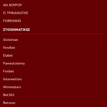
ΑΝ. ΚΟΥΡΟΥ
Π. ΤΡΙΚΑΛΙΩΤΗΣ
FOREHAND
ΣΤΟΙΧΗΜΑΤΙΚΕΣ
Stoiximan
Novibet
Elabet
Pamestoixima
Fonbet
Interwetten
Winmasters
Bet365
Betsson