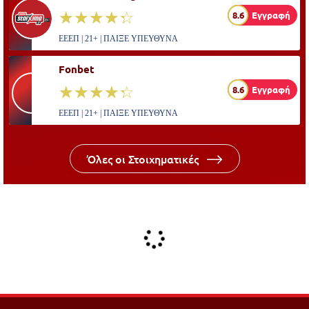
☆☆☆☆☆
★★★★★
8.6
Εγγραφή
ΕΕΕΠ | 21+ | ΠΑΙΞΕ ΥΠΕΥΘΥΝΑ
Fonbet
☆☆☆☆☆
★★★★★
8.6
Εγγραφή
ΕΕΕΠ | 21+ | ΠΑΙΞΕ ΥΠΕΥΘΥΝΑ
Όλες οι Στοιχηματικές