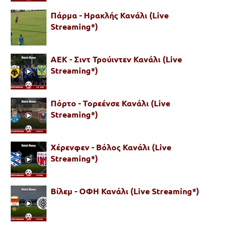
Πάρμα - Ηρακλής Κανάλι (Live
Streaming*)
ΑΕΚ - Σιντ Τρούιντεν Κανάλι (Live
Streaming*)
Πόρτο - Τορεένσε Κανάλι (Live
Streaming*)
Χέρενφεν - Βόλος Κανάλι (Live
Streaming*)
Βίλεμ - ΟΦΗ Κανάλι (Live Streaming*)