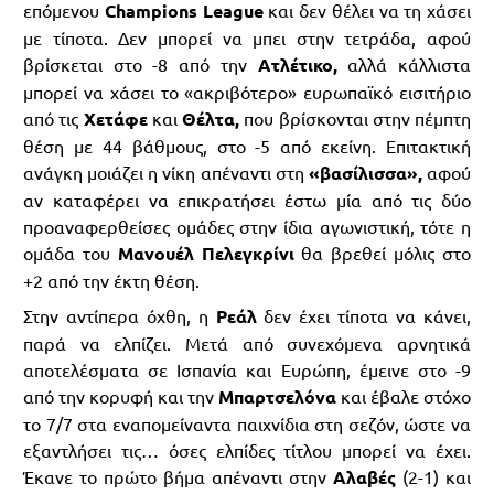
επόμενου
Champions League
και δεν θέλει να τη χάσει
με τίποτα. Δεν μπορεί να μπει στην τετράδα, αφού
βρίσκεται στο -8 από την
Ατλέτικο,
αλλά κάλλιστα
μπορεί να χάσει το «ακριβότερο» ευρωπαϊκό εισιτήριο
από τις
Χετάφε
και
Θέλτα,
που βρίσκονται στην πέμπτη
θέση με 44 βάθμους, στο -5 από εκείνη. Επιτακτική
ανάγκη μοιάζει η νίκη απέναντι στη
«βασίλισσα»,
αφού
αν καταφέρει να επικρατήσει έστω μία από τις δύο
προαναφερθείσες ομάδες στην ίδια αγωνιστική, τότε η
ομάδα του
Μανουέλ Πελεγκρίνι
θα βρεθεί μόλις στο
+2 από την έκτη θέση.
Στην αντίπερα όχθη, η
Ρεάλ
δεν έχει τίποτα να κάνει,
παρά να ελπίζει. Μετά από συνεχόμενα αρνητικά
αποτελέσματα σε Ισπανία και Ευρώπη, έμεινε στο -9
από την κορυφή και την
Μπαρτσελόνα
και έβαλε στόχο
το 7/7 στα εναπομείναντα παιχνίδια στη σεζόν, ώστε να
εξαντλήσει τις… όσες ελπίδες τίτλου μπορεί να έχει.
Έκανε το πρώτο βήμα απέναντι στην
Αλαβές
(2-1) και