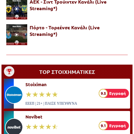
ΑΕΚ - Σιντ Τρούιντεν Κανάλι (Live
Streaming*)
Πόρτο - Τορεένσε Κανάλι (Live
Streaming*)
TOP ΣΤΟΙΧΗΜΑΤΙΚΕΣ
Stoiximan
☆☆☆☆☆
★★★★★
9.5
Εγγραφή
ΕΕΕΠ | 21+ | ΠΑΙΞΕ ΥΠΕΥΘΥΝΑ
Novibet
☆☆☆☆☆
★★★★★
9.1
Εγγραφή