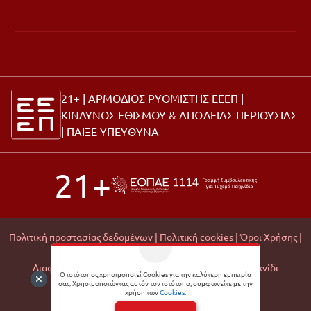
21+ | ΑΡΜΟΔΙΟΣ ΡΥΘΜΙΣΤΗΣ ΕΕΕΠ |
ΚΙΝΔΥΝΟΣ ΕΘΙΣΜΟΥ & ΑΠΩΛΕΙΑΣ ΠΕΡΙΟΥΣΙΑΣ
|
ΠΑΙΞΕ ΥΠΕΥΘΥΝΑ
21+
Πολιτική προστασίας δεδομένων |
Πολιτική cookies |
Όροι Χρήσης |
Σχετικά με εμάς |
Editorial Policy |
Διαφάνεια Εμπορικών Συνεργασιών |
Υπεύθυνο Παιχνίδι
Ο ιστότοπος χρησιμοποιεί Cookies για την καλύτερη εμπειρία
σας. Χρησιμοποιώντας αυτόν τον ιστότοπο, συμφωνείτε με την
© 2026 Matchmoney
χρήση των
Cookies
.
Developed by
Digital Winners