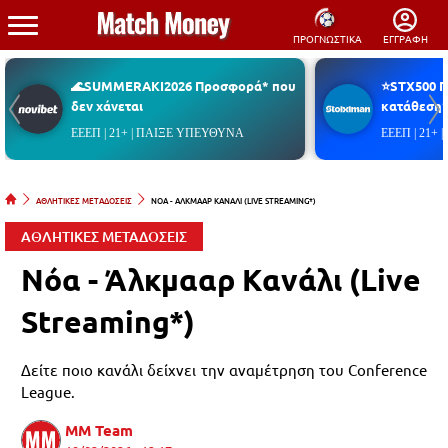
ΠΡΟΓΝΩΣΤΙΚΑ
ΕΓΓΡΑΦΗ
🌊SUMMERAKI2026 Προσφορά* που
⭐STX500 
δεν χάνεται
κατάθεση*
ΕΕΕΠ | 21+ | ΠΑΙΞΕ ΥΠΕΥΘΥΝΑ
ΕΕΕΠ | 21+
ΑΘΛΗΤΙΚΕΣ ΜΕΤΑΔΟΣΕΙΣ
ΝΟΑ - ΑΛΚΜΑΑΡ ΚΑΝΑΛΙ (LIVE STREAMING*)
ΑΘΛΗΤΙΚΕΣ ΜΕΤΑΔΟΣΕΙΣ
Νόα - Άλκμααρ Κανάλι (Live
Streaming*)
Δείτε ποιο κανάλι δείχνει την αναμέτρηση του Conference
League.
MM Team