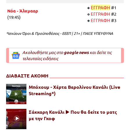
🔸
ΕΓΓΡΑΦΗ
#1
Νόα - Άλκμααρ
🔹
ΕΓΓΡΑΦΗ
#2
(19:45)
🔸
ΕΓΓΡΑΦΗ
#3
*Ισχύουν Όροι & Προϋποθέσεις - ΕΕΕΠ | 21+ | ΠΑΙΞΕ ΥΠΕΥΘΥΝΑ
Ακολουθήστε μας στο
google news
και δείτε τις
τελευταίες ειδήσεις
ΔΙΑΒΑΣΤΕ ΑΚΟΜΗ
Μπόχουμ - Χέρτα Βερολίνου Κανάλι (Live
Streaming*)
Σάκκαρη Κανάλι ▶️ Που θα δείτε το ματς
με την Γκοφ