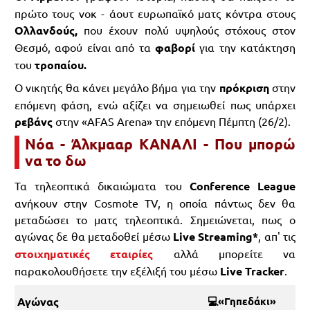
πρώτο τους νοκ - άουτ ευρωπαϊκό ματς κόντρα στους
Ολλανδούς,
που έχουν πολύ υψηλούς στόχους στον
Θεσμό, αφού είναι από τα
φαβορί
για την κατάκτηση
του
τροπαίου.
Ο νικητής θα κάνει μεγάλο βήμα για την
πρόκριση
στην
επόμενη φάση, ενώ αξίζει να σημειωθεί πως υπάρχει
ρεβάνς
στην «AFAS Arena» την επόμενη Πέμπτη (26/2).
Νόα - Άλκμααρ ΚΑΝΑΛΙ - Που μπορώ
να το δω
Τα τηλεοπτικά δικαιώματα του
Conference League
ανήκουν στην Cosmote TV, η οποία πάντως δεν θα
μεταδώσει το ματς τηλεοπτικά. Σημειώνεται, πως ο
αγώνας δε θα μεταδοθεί μέσω
Live Streaming*
, απ' τις
στοιχηματικές εταιρίες
αλλά μπορείτε να
παρακολουθήσετε την εξέλιξή του μέσω
Live Tracker
.
Αγώνας
💻«Γηπεδάκι»