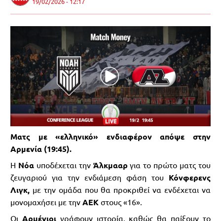
19/02/2026 - 12:17
Ματς με «ελληνικό» ενδιαφέρον απόψε στην
Αρμενία (19:45).
Η
Νόα
υποδέχεται την
Άλκμααρ
για το πρώτο ματς του
ζευγαριού για την ενδιάμεση φάση του
Κόνφερενς
Λιγκ,
με την ομάδα που θα προκριθεί να ενδέχεται να
μονομαχήσει με την
ΑΕΚ
στους «16».
Οι
Αρμένιοι
γράφουν ιστορία, καθώς θα παίξουν το