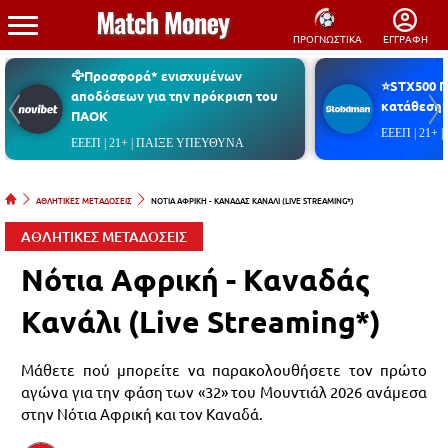
ΠΡΟΓΝΩΣΤΙΚΑ
ΕΓΓΡΑΦΗ
🦅Προσφορά* ενισχυμένων
⭐STX500 
αποδόσεων για την πρόκριση του
κατάθεση*
ΠΑΟΚ
ΕΕΕΠ | 21+
ΕΕΕΠ | 21+ | ΠΑΙΞΕ ΥΠΕΥΘΥΝΑ
ΑΘΛΗΤΙΚΕΣ ΜΕΤΑΔΟΣΕΙΣ
ΝΟΤΙΑ ΑΦΡΙΚΗ - ΚΑΝΑΔΑΣ ΚΑΝΑΛΙ (LIVE STREAMING*)
ΑΘΛΗΤΙΚΕΣ ΜΕΤΑΔΟΣΕΙΣ
Νότια Αφρική - Καναδάς
Κανάλι (Live Streaming*)
Μάθετε πού μπορείτε να παρακολουθήσετε τον πρώτο
αγώνα για την φάση των «32» του Μουντιάλ 2026 ανάμεσα
στην Νότια Αφρική και τον Καναδά.