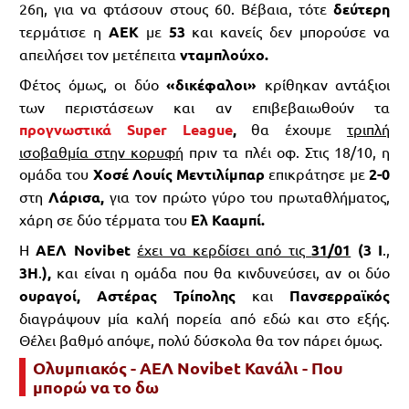
26η, για να φτάσουν στους 60. Βέβαια, τότε
δεύτερη
τερμάτισε η
ΑΕΚ
με
53
και κανείς δεν μπορούσε να
απειλήσει τον μετέπειτα
νταμπλούχο.
Φέτος όμως, οι δύο
«δικέφαλοι»
κρίθηκαν αντάξιοι
των περιστάσεων και αν επιβεβαιωθούν τα
προγνωστικά Super League
,
θα έχουμε
τριπλή
ισοβαθμία στην κορυφή
πριν τα πλέι οφ. Στις 18/10, η
ομάδα του
Χοσέ Λουίς Μεντιλίμπαρ
επικράτησε με
2-0
στη
Λάρισα,
για τον πρώτο γύρο του πρωταθλήματος,
χάρη σε δύο τέρματα του
Ελ Κααμπί.
Η
ΑΕΛ
Novibet
έχει να κερδίσει από τις
31/01
(3
Ι
.,
3Η
.
),
και είναι η ομάδα που θα κινδυνεύσει, αν οι δύο
ουραγοί, Αστέρας Τρίπολης
και
Πανσερραϊκός
διαγράψουν μία καλή πορεία από εδώ και στο εξής.
Θέλει βαθμό απόψε, πολύ δύσκολα θα τον πάρει όμως.
Ολυμπιακός - ΑΕΛ Novibet Κανάλι - Που
μπορώ να το δω