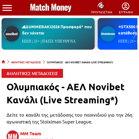
ΠΡΟΓΝΩΣΤΙΚΑ
ΕΓΓΡΑΦΗ
🌊SUMMERAKI2026 Προσφορά* που
⭐STX500 
δεν χάνεται
κατάθεση*
ΕΕΕΠ | 21+ | ΠΑΙΞΕ ΥΠΕΥΘΥΝΑ
ΕΕΕΠ | 21+
ΑΘΛΗΤΙΚΕΣ ΜΕΤΑΔΟΣΕΙΣ
ΟΛΥΜΠΙΑΚΟΣ - ΑΕΛ NOVIBET ΚΑΝΑΛΙ (LIVE STREAMING*)
ΑΘΛΗΤΙΚΕΣ ΜΕΤΑΔΟΣΕΙΣ
Ολυμπιακός - ΑΕΛ Novibet
Κανάλι (Live Streaming*)
Δείτε το κανάλι της μετάδοσης του παιχνιδιού για την 26η
αγωνιστική της Stoiximan Super League.
MM Team