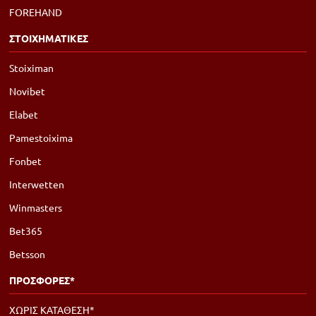
FOREHAND
ΣΤΟΙΧΗΜΑΤΙΚΕΣ
Stoiximan
Novibet
Elabet
Pamestoixima
Fonbet
Interwetten
Winmasters
Bet365
Betsson
ΠΡΟΣΦΟΡΕΣ*
ΧΩΡΙΣ ΚΑΤΑΘΕΣΗ*