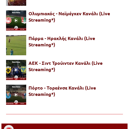
Ολυμπιακός - Ναϊμέγκεν Κανάλι (Live
Streaming*)
Πάρμα - Ηρακλής Κανάλι (Live
Streaming*)
ΑΕΚ - Σιντ Τρούιντεν Κανάλι (Live
Streaming*)
Πόρτο - Τορεένσε Κανάλι (Live
Streaming*)