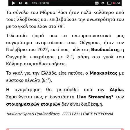
Το σύνολο του Μάρκο Ρόσι ήταν πολύ καλύτερο από
τους Σλοβένους και επιβεβαίωσε την ανωτερότητά του
με το γκολ του Σχον στο 79’.
Τελευταία φορά που το αντιπροσωπευτικό μας
συγκρότημα αντιμετώπισε τους Ούγγρους ήταν τον
Νοέμβριο του 2022, εκεί που, πάλι στη
Βουδαπέστη,
η
Ουγγαρία επικράτησε με 2-1, χάρη στο γκολ του
Κάλμαρ στις καθυστερήσεις.
Το γκολ για την Ελλάδα είχε πετύχει ο
Μπακασέτας
με
εύστοχο πέναλτι (81’).
Η αναμέτρηση θα μεταδοθεί από τον
Alpha.
Σημειώνεται πως η δυνατότητα
Live Streaming*
των
στοιχηματικών εταιριών
δεν είναι διαθέσιμη.
*Ισχύουν Όροι & Προϋποθέσεις - ΕΕΕΠ | 21+ | ΠΑΙΞΕ ΥΠΕΥΘΥΝΑ