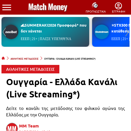
ΠΡΟΓΝΩΣΤΙΚΑ
ΕΓΓΡΑΦΗ
🌊SUMMERAKI2026 Προσφορά* που
⭐STX500 
δεν χάνεται
κατάθεση*
ΕΕΕΠ | 21+ | ΠΑΙΞΕ ΥΠΕΥΘΥΝΑ
ΕΕΕΠ | 21+
ΑΘΛΗΤΙΚΕΣ ΜΕΤΑΔΟΣΕΙΣ
ΟΥΓΓΑΡΙΑ - ΕΛΛΑΔΑ ΚΑΝΑΛΙ (LIVE STREAMING*)
ΑΘΛΗΤΙΚΕΣ ΜΕΤΑΔΟΣΕΙΣ
Ουγγαρία - Ελλάδα Κανάλι
(Live Streaming*)
Δείτε το κανάλι της μετάδοσης του φιλικού αγώνα της
Ελλάδας με την Ουγγαρία.
MM Team