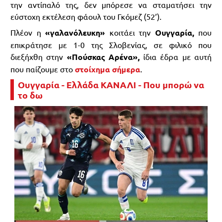
την αντίπαλό της, δεν μπόρεσε να σταματήσει την
εύστοχη εκτέλεση φάουλ του Γκόμεζ (52’).
Πλέον η
«γαλανόλευκη»
κοιτάει την
Ουγγαρία,
που
επικράτησε με 1-0 της Σλοβενίας, σε φιλικό που
διεξήχθη στην
«Πούσκας Αρένα»,
ίδια έδρα με αυτή
που παίζουμε στο
στοίχημα σήμερα
.
Ουγγαρία - Ελλάδα ΚΑΝΑΛΙ - Που μπορώ να
το δω