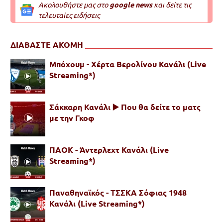
Ακολουθήστε μας στο
google news
και δείτε τις
τελευταίες ειδήσεις
ΔΙΑΒΑΣΤΕ ΑΚΟΜΗ
Μπόχουμ - Χέρτα Βερολίνου Κανάλι (Live
Streaming*)
Σάκκαρη Κανάλι ▶️ Που θα δείτε το ματς
με την Γκοφ
ΠΑΟΚ - Άντερλεχτ Κανάλι (Live
Streaming*)
Παναθηναϊκός - ΤΣΣΚΑ Σόφιας 1948
Κανάλι (Live Streaming*)