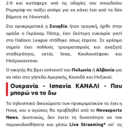
2-0 και κατάφερε υπό τις οδηγίες του σπουδαίου
Ρεμπρόφ να παίξει απόψε για να κάνει ένα από τα δύο
βήματα σε Μουντιάλ.
Στα προκριματικά η
Σουηδία
ήταν τραγική, ήρθε στην
ομάδα ο Γκράχαμ Πότερ, έχει δεύτερη ευκαιρία γιατί
στο Nations League στάθηκε όπως έπρεπε. Σε κρίσιμο
σημείο έχει πολλούς τραυματισμούς και αναζητά
σταθερότητα, εκτός Ίσακ, Κουλουσέφσκι και
Μπέρνχαντσον.
Ο νικητής θα βρει απέναντί του
Πολωνία
ή
Αλβανία
για
να πάει στα γήπεδα Αμερικής, Καναδά και Μεξικού.
Ουκρανία - Ισπανία ΚΑΝΑΛΙ - Που
μπορώ να το δω
Τα τηλεοπτικά δικαιώματα των προκριματικών τα έχει η
Νοva, και ο αγώνας θα προβληθεί από το
Novasports
News
. Δυστυχώς, δεν έχετε τη δυνατότητα να τον
παρακολουθήσετε και μέσω
Live Streaming*
απ' τις