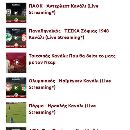
ΠΑΟΚ - Άντερλεχτ Κανάλι (Live
Streaming*)
Παναθηναϊκός - ΤΣΣΚΑ Σόφιας 1948
Κανάλι (Live Streaming*)
Τσιτσιπάς Κανάλι: Που θα δείτε το ματς
με τον Νταμ
Ολυμπιακός - Ναϊμέγκεν Κανάλι (Live
Streaming*)
Πάρμα - Ηρακλής Κανάλι (Live
Streaming*)