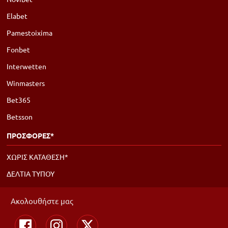
Elabet
Pamestoixima
Fonbet
Interwetten
Winmasters
Bet365
Betsson
ΠΡΟΣΦΟΡΕΣ*
ΧΩΡΙΣ ΚΑΤΑΘΕΣΗ*
ΔΕΛΤΙΑ ΤΥΠΟΥ
Ακολουθήστε μας