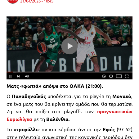
21/04/2026 - 10:45
Ματς «φωτιά» απόψε στο ΟΑΚΑ (21:00).
Ο
Παναθηναϊκός
υποδέχεται για τα play-in τη
Μονακό
,
σε ένα ματς που θα κρίνει την ομάδα που θα τερματίσει
7η και θα παίξει στα playoffs των
προγνωστικών
Ευρωλίγκα
με τη
Βαλένθια
.
Το «
τριφύλλι
» αν και κέρδισε άνετα την
Εφές
(97-62)
στην τελευταία αγωνιστική της κανονικής περιόδου δεν