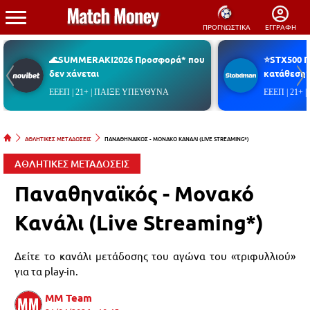
ΠΡΟΓΝΩΣΤΙΚΑ
ΕΓΓΡΑΦΗ
🌊SUMMERAKI2026 Προσφορά* που
⭐STX500 
δεν χάνεται
κατάθεση*
ΕΕΕΠ | 21+ | ΠΑΙΞΕ ΥΠΕΥΘΥΝΑ
ΕΕΕΠ | 21+
ΑΘΛΗΤΙΚΕΣ ΜΕΤΑΔΟΣΕΙΣ
ΠΑΝΑΘΗΝΑΙΚΟΣ - ΜΟΝΑΚΟ ΚΑΝΑΛΙ (LIVE STREAMING*)
ΑΘΛΗΤΙΚΕΣ ΜΕΤΑΔΟΣΕΙΣ
Παναθηναϊκός - Μονακό
Κανάλι (Live Streaming*)
Δείτε το κανάλι μετάδοσης του αγώνα του «τριφυλλιού»
για τα play-in.
MM Team