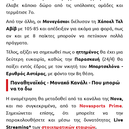
έλαβε κάποιο δώρο από τις υπόλοιπες ομάδες και
τερμάτισε 7ο.
Από την άλλη, οι
Μονεγάσκοι
διέλυσαν τη
Χάποελ Τελ
Αβίβ
με 105-85 και απέδειξαν για ακόμα μια φορά, πως
αν και με 8 παίκτες μπορούν να πετύχουν πολλά
πράγματα.
Τέλος, αξίζει να σημειωθεί πως ο
ηττημένος
θα έχει μια
δεύτερη ευκαιρία, καθώς την
Παρασκευή
(24/4) θα
παίξει εντός έδρας με τον νικητή του
Μπαρτσελόνα -
Ερυθρός Αστέρας
, με φόντο την 8η θέση.
Παναθηναϊκός - Μονακό Κανάλι - Που μπορώ
να το δω
Η αναμέτρηση θα μεταδοθεί από τα κανάλια της
Nova,
και πιο συγκεκριμένα, από το
Novasports Prime
.
Σημειώνεται επίσης, ότι μπορείτε να την
παρακολουθήσετε και μέσω της δυνατότητας
Live
Streaming*
των
στοιχηματικών εταιριών
.