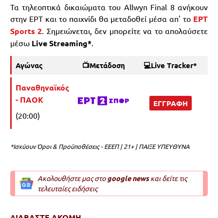
Τα τηλεοπτικά δικαιώματα του Allwyn Final 8 ανήκουν
στην ΕΡΤ και το παιχνίδι θα μεταδοθεί μέσα απ' το
ΕΡΤ
Sports 2
. Σημειώνεται, δεν μπορείτε να το απολαύσετε
μέσω
Live Streaming*
.
Αγώνας
📺Μετάδοση
💻Live Τracker*
Παναθηναϊκός
- ΠΑΟΚ
ΕΓΓΡΑΦΗ
(20:00)
*Ισχύουν Όροι & Προϋποθέσεις - ΕΕΕΠ | 21+ | ΠΑΙΞΕ ΥΠΕΥΘΥΝΑ
Ακολουθήστε μας στο
google news
και δείτε τις
τελευταίες ειδήσεις
ΔΙΑΒΑΣΤΕ ΑΚΟΜΗ