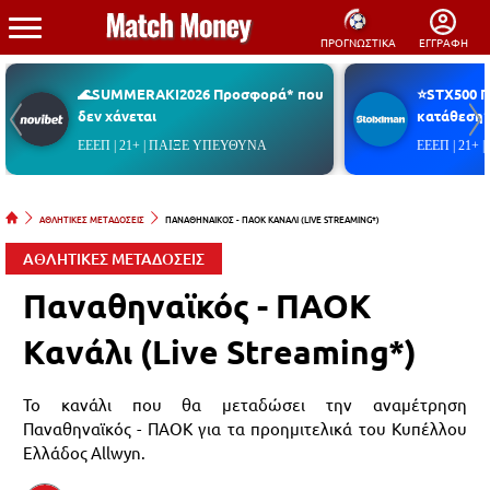
ΠΡΟΓΝΩΣΤΙΚΑ
ΕΓΓΡΑΦΗ
🌊SUMMERAKI2026 Προσφορά* που
⭐STX500 
δεν χάνεται
κατάθεση*
ΕΕΕΠ | 21+ | ΠΑΙΞΕ ΥΠΕΥΘΥΝΑ
ΕΕΕΠ | 21+
ΑΘΛΗΤΙΚΕΣ ΜΕΤΑΔΟΣΕΙΣ
ΠΑΝΑΘΗΝΑΙΚΟΣ - ΠΑΟΚ ΚΑΝΑΛΙ (LIVE STREAMING*)
ΑΘΛΗΤΙΚΕΣ ΜΕΤΑΔΟΣΕΙΣ
Παναθηναϊκός - ΠΑΟΚ
Κανάλι (Live Streaming*)
Το κανάλι που θα μεταδώσει την αναμέτρηση
Παναθηναϊκός - ΠΑΟΚ για τα προημιτελικά του Κυπέλλου
Ελλάδος Allwyn.