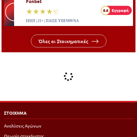
Fonbet
☆☆☆☆☆
★★★★★
8.6
Εγγραφή
ΕΕΕΠ | 21+ | ΠΑΙΞΕ ΥΠΕΥΘΥΝΑ
Όλες οι Στοιχηματικές
ΣΤΟΙΧΗΜΑ
Αναλύσεις Αγώνων
Θεωρία στοιχήματος