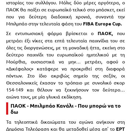
ιστορίας του συλλόγου. Μόλις δύο μέρες αργότερα, ο
ΠΑΟΚ θα παίξει σε ευρωπαϊκό τελικό στο μπάσκετ, εκεί
που για δεύτερη διαδοχική χρονιά, συναντά την
Μπιλμπάο στην τελευταία φάση του
FIBA Europe Cup.
Σε εντυπωσιακή φόρμα βρίσκεται ο
ΠΑΟΚ,
που
μετράει έξι νίκες στα επτά τελευταία παιχνίδια του σε
όλες τις διοργανώσεις, με τη μοναδική ήττα, εκείνη στο
δεύτερο παιχνίδι του ευρωπαϊκού ημιτελικού με τη
Μούρθια, ουσιαστικά να μην… μετράει, αφού ο
«Δικέφαλος» κατάφερε να προκριθεί στη διαφορά
πόντων. Στο ίδιο ακριβώς σημείο της σεζόν, οι
Θεσσαλονικείς έχασαν το τρόπαιο με συνολικό σκορ
154-149 και θέλουν να ξεκινήσουν τον δεύτερο…
αιώνα τους, με μία γλυκιά εκδίκηση.
ΠΑΟΚ - Μπιλμπάο Κανάλι - Που μπορώ να το
δω
Τα τηλεοπτικά δικαιώματα του αγώνα ανήκουν στη
Δημόσια Τηλεόραση και θα μεταδοθεί μέσα απ' το
ΕΡΤ