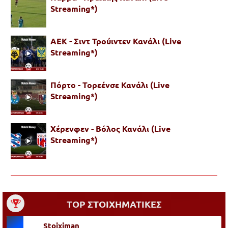
Streaming*)
ΑΕΚ - Σιντ Τρούιντεν Κανάλι (Live
Streaming*)
Πόρτο - Τορεένσε Κανάλι (Live
Streaming*)
Χέρενφεν - Βόλος Κανάλι (Live
Streaming*)
TOP ΣΤΟΙΧΗΜΑΤΙΚΕΣ
Stoiximan