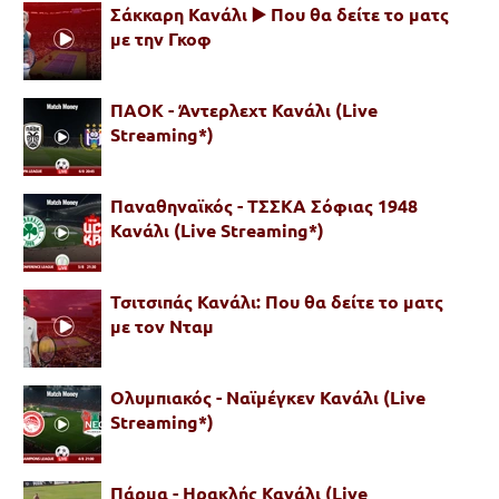
Σάκκαρη Κανάλι ▶️ Που θα δείτε το ματς
με την Γκοφ
ΠΑΟΚ - Άντερλεχτ Κανάλι (Live
Streaming*)
Παναθηναϊκός - ΤΣΣΚΑ Σόφιας 1948
Κανάλι (Live Streaming*)
Τσιτσιπάς Κανάλι: Που θα δείτε το ματς
με τον Νταμ
Ολυμπιακός - Ναϊμέγκεν Κανάλι (Live
Streaming*)
Πάρμα - Ηρακλής Κανάλι (Live