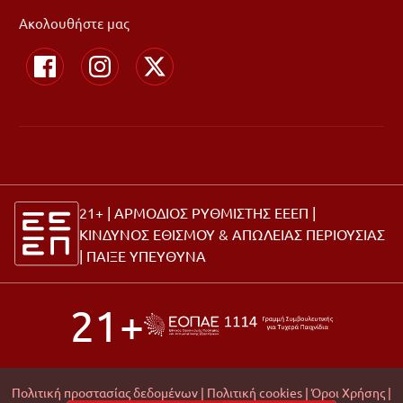
Ακολουθήστε μας
21+ | ΑΡΜΟΔΙΟΣ ΡΥΘΜΙΣΤΗΣ ΕΕΕΠ |
ΚΙΝΔΥΝΟΣ ΕΘΙΣΜΟΥ & ΑΠΩΛΕΙΑΣ ΠΕΡΙΟΥΣΙΑΣ
|
ΠΑΙΞΕ ΥΠΕΥΘΥΝΑ
21+
Πολιτική προστασίας δεδομένων |
Πολιτική cookies |
Όροι Χρήσης |