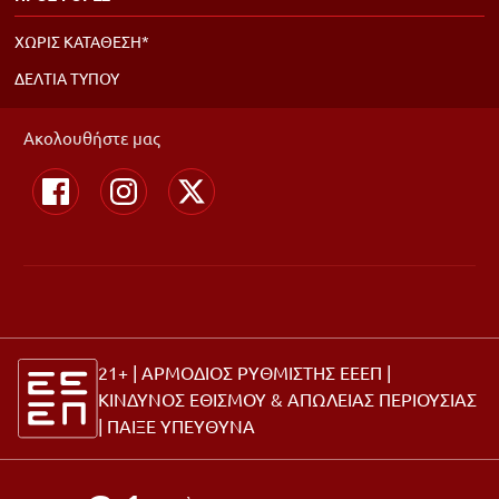
ΧΩΡΙΣ ΚΑΤΑΘΕΣΗ*
ΔΕΛΤΙΑ ΤΥΠΟΥ
Ακολουθήστε μας
21+ | ΑΡΜΟΔΙΟΣ ΡΥΘΜΙΣΤΗΣ ΕΕΕΠ |
ΚΙΝΔΥΝΟΣ ΕΘΙΣΜΟΥ & ΑΠΩΛΕΙΑΣ ΠΕΡΙΟΥΣΙΑΣ
|
ΠΑΙΞΕ ΥΠΕΥΘΥΝΑ