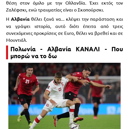
θέση στον όμιλο με την Ολλανδία. Έχει εκτός τον
Ζαλέφσκι, ενώ τραυματίας είναι ο Σκοπούρσκι.
Η
Αλβανία
θέλει ξανά να... κλέψει την παράσταση και
να γράψει ιστορία, αυτό διότι έπειτα από τρεις
συνεχόμενες προκρίσεις σε Euro, θέλει να βρεθεί και σε
Μουντιάλ.
Πολωνία - Αλβανία ΚΑΝΑΛΙ - Που
μπορώ να το δω