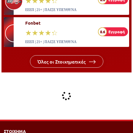
☆☆☆☆☆
★★★★★
ΕΕΕΠ | 21+ | ΠΑΙΞΕ ΥΠΕΥΘΥΝΑ
Fonbet
☆☆☆☆☆
★★★★★
8.6
Εγγραφή
ΕΕΕΠ | 21+ | ΠΑΙΞΕ ΥΠΕΥΘΥΝΑ
Όλες οι Στοιχηματικές
ΣΤΟΙΧΗΜΑ