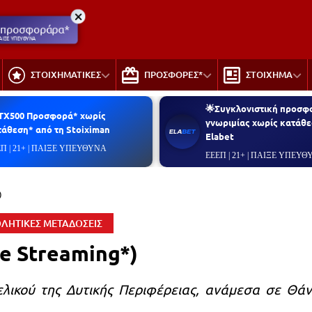
ή προσφοράρα*
 ΠΑΙΞΕ ΥΠΕΥΘΥΝΑ
ΣΤΟΙΧΗΜΑΤΙΚΕΣ
ΠΡΟΣΦΟΡΕΣ*
ΣΤΟΙΧΗΜΑ
🌟Συγκλονιστική προσφ
TX500 Προσφορά* χωρίς
γνωριμίας χωρίς κατάθε
τάθεση* από τη Stoiximan
Elabet
Π | 21+ | ΠΑΙΞΕ ΥΠΕΥΘΥΝΑ
ΕΕΕΠ | 21+ | ΠΑΙΞΕ ΥΠΕΥ
)
ΛΗΤΙΚΕΣ ΜΕΤΑΔΟΣΕΙΣ
ve Streaming*)
ελικού της Δυτικής Περιφέρειας, ανάμεσα σε Θάν