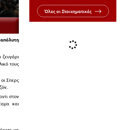
Όλες οι Στοιχηματικές
 απόλυτη
ο ζευγάρι
λικό τους
 οι Σπερς
ζόν.
αντι στον
έαμα και
φέρετε να