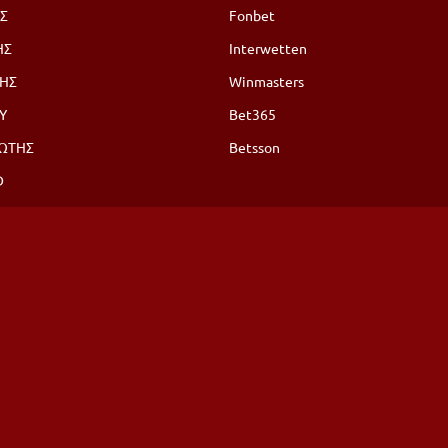
ΗΣ
Fonbet
ΗΣ
Interwetten
ΛΗΣ
Winmasters
Υ
Bet365
ΙΩΤΗΣ
Betsson
D