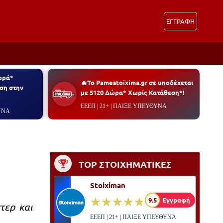
ΕΓΓΡΑΦΗ
ορά*
🔥Το Pamestoixima.gr σε υποδέχεται
ση στην
με 5120 Δώρα* Χωρίς Κατάθεση*!
ΕΕΕΠ | 21+ | ΠΑΙΞΕ ΥΠΕΥΘΥΝΑ
ΘΥΝΑ
TOP ΣΤΟΙΧΗΜΑΤΙΚΕΣ
Stoiximan
☆☆☆☆☆
★★★★★
9.5
Εγγραφή
τερ και
ΕΕΕΠ | 21+ | ΠΑΙΞΕ ΥΠΕΥΘΥΝΑ