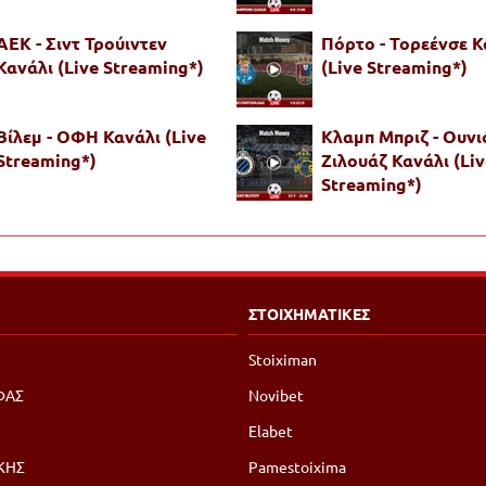
ΑΕΚ - Σιντ Τρούιντεν
Πόρτο - Τορεένσε Κ
Κανάλι (Live Streaming*)
(Live Streaming*)
Βίλεμ - ΟΦΗ Κανάλι (Live
Κλαμπ Μπριζ - Ουνιό
Streaming*)
Ζιλουάζ Κανάλι (Liv
Streaming*)
ΣΤΟΙΧΗΜΑΤΙΚΕΣ
Ι
Stoiximan
ΦΑΣ
Novibet
Elabet
ΚΗΣ
Pamestoixima