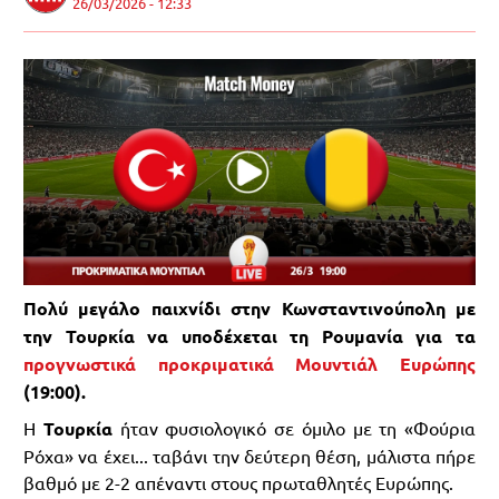
26/03/2026 - 12:33
Πολύ μεγάλο παιχνίδι στην Κωνσταντινούπολη με
την Τουρκία να υποδέχεται τη Ρουμανία για τα
προγνωστικά προκριματικά Μουντιάλ Ευρώπης
(19:00).
Η
Τουρκία
ήταν φυσιολογικό σε όμιλο με τη «Φούρια
Ρόχα» να έχει... ταβάνι την δεύτερη θέση, μάλιστα πήρε
βαθμό με 2-2 απέναντι στους πρωταθλητές Ευρώπης.