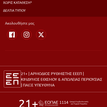
ΧΩΡΙΣ ΚΑΤΑΘΕΣΗ*
ΔΕΛΤΙΑ ΤΥΠΟΥ
Ακολουθήστε μας
21+ | ΑΡΜΟΔΙΟΣ ΡΥΘΜΙΣΤΗΣ ΕΕΕΠ |
ΚΙΝΔΥΝΟΣ ΕΘΙΣΜΟΥ & ΑΠΩΛΕΙΑΣ ΠΕΡΙΟΥΣΙΑΣ
|
ΠΑΙΞΕ ΥΠΕΥΘΥΝΑ
21+