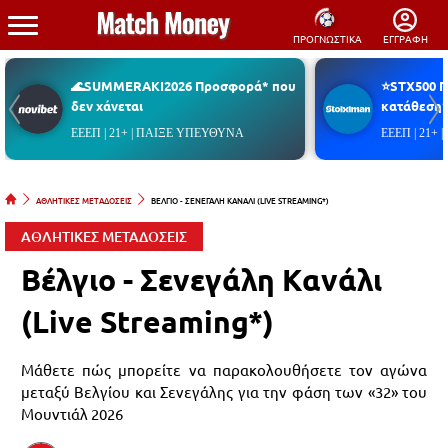
ΠΡΟΓΝΩΣΤΙΚΑ
ΕΓΓΡΑΦΗ
🌊SUMMERAKI2026 Προσφορά* που
⭐STX500 
δεν χάνεται
κατάθεση*
ΕΕΕΠ | 21+ | ΠΑΙΞΕ ΥΠΕΥΘΥΝΑ
ΕΕΕΠ | 21+
ΑΘΛΗΤΙΚΕΣ ΜΕΤΑΔΟΣΕΙΣ
ΒΕΛΓΙΟ - ΣΕΝΕΓΑΛΗ ΚΑΝΑΛΙ (LIVE STREAMING*)
ΑΘΛΗΤΙΚΕΣ ΜΕΤΑΔΟΣΕΙΣ
Βέλγιο - Σενεγάλη Κανάλι
(Live Streaming*)
Μάθετε πώς μπορείτε να παρακολουθήσετε τον αγώνα
μεταξύ Βελγίου και Σενεγάλης για την φάση των «32» του
Μουντιάλ 2026