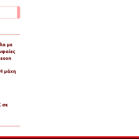
λα με
ρυφαίες
tsson
Η μάχη
iximan!
 σε
)