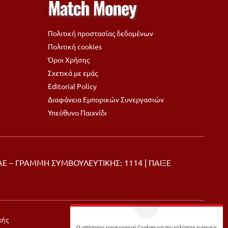
Πολιτική προστασίας δεδομένων
Πολιτική cookies
Όροι Χρήσης
Σχετικά με εμάς
Editorial Policy
Διαφάνεια Εμπορικών Συνεργασιών
Υπεύθυνο Παιχνίδι
Ε – ΓΡΑΜΜΗ ΣΥΜΒΟΥΛΕΥΤΙΚΗΣ: 1114 |
ΠΑΙΞΕ
Ο ιστότοπος χρησιμοποιεί Cookies για την καλύτερη εμπειρία