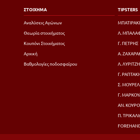
ΣΤΟΙΧΗΜΑ
TIPSTERS
Αναλύσεις Αγώνων
ΜΠΑΤΙΡΑΚ
Θεωρία στοιχήματος
Λ. ΜΠΑΛΑ
Κουπόνι Στοιχήματος
Γ. ΠΕΤΡΗΣ
Αρχική
Α. ΖΑΧΑΡΑ
Βαθμολογίες ποδοσφαίρου
Λ. ΛΥΡΙΤΖ
Γ. ΡΑΠΤΑΚ
Σ. ΜΟΥΡΕ
Γ. ΜΑΡΚΟΥ
ΑΝ. ΚΟΥΡΟ
Π. ΤΡΙΚΑΛ
FOREHAN