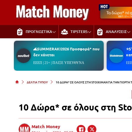
Τα δώρα* πέφ
ΕΕΕΠ | 21+ | 
ΠΡΟΓΝΩΣΤΙΚΑ
TIPSTERS
ΑΝΑΛΥΣΕΙΣ
🌊SUMMERAKI2026 Προσφορά* που
⭐S
δεν χάνεται
κα
ΕΕΕΠ | 21+ | ΠΑΙΞΕ ΥΠΕΥΘΥΝΑ
ΕΕΕ
ΔΕΛΤΙΑ ΤΥΠΟΥ
10 ΔΩΡΑ* ΣΕ ΟΛΟΥΣ ΣΤΗ STOIXIMAN ΓΙΑ ΤΗΝ ΓΙΟΡΤΗ 
10 Δώρα* σε όλους στη Sto
Match Money