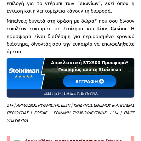
επιλογή για το ντέρμπι των “αιωνίων”, εκεί όπου η
ένταση και η λεπτομέρεια κάνουν τη διαφορά.
Μπαίνεις δυνατά στη δράση με δώρα* που σου δίνουν
επιπλέον ευκαιρίες σε Στοίχημα και
Live Casino
. Η
προσφορά είναι διαθέσιμη για περιορισμένο χρονικό
διάστημα, δίνοντάς σου την ευκαιρία να επωφεληθείτε
άμεσα.
Αποκλειστική STX500 Προσφορά*
Γνωριμίας από τη Stoiximan
☆☆☆☆☆
★★★★★
EΓΓΡΑΦΗ
ΕΕΕΠ | 21+ | ΠΑΙΞΕ ΥΠΕΥΘΥΝΑ
21+ | ΑΡΜΟΔΙΟΣ ΡΥΘΜΙΣΤΗΣ ΕΕΕΠ | ΚΙΝΔΥΝΟΣ ΕΘΙΣΜΟΥ & ΑΠΩΛΕΙΑΣ
ΠΕΡΙΟΥΣΙΑΣ | ΕΟΠΑΕ – ΓΡΑΜΜΗ ΣΥΜΒΟΥΛΕΥΤΙΚΗΣ: 1114 | ΠΑΙΞΕ
ΥΠΕΥΘΥΝΑ
Ακολουθήστε μας στο
google news
και δείτε τις