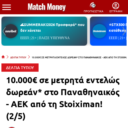
ΠΡΟΓΝΩΣΤΙΚΑ
ΕΓΓΡΑΦΗ
🌊SUMMERAKI2026 Προσφορά* που
⭐STX500 
δεν χάνεται
κατάθεση*
ΕΕΕΠ | 21+ | ΠΑΙΞΕ ΥΠΕΥΘΥΝΑ
ΕΕΕΠ | 21+
ΔΕΛΤΙΑ ΤΥΠΟΥ
10.000€ ΣΕ ΜΕΤΡΗΤΑ ΕΝΤΕΛΩΣ ΔΩΡΕΑΝ* ΣΤΟ ΠΑΝΑΘΗΝΑΙΚΟΣ - ΑΕΚ ΑΠΟ ΤΗ STOIXIMAN
ΔΕΛΤΙΑ ΤΥΠΟΥ
10.000€ σε μετρητά εντελώς
δωρεάν* στο Παναθηναικός
- ΑΕΚ από τη Stoiximan!
(2/5)