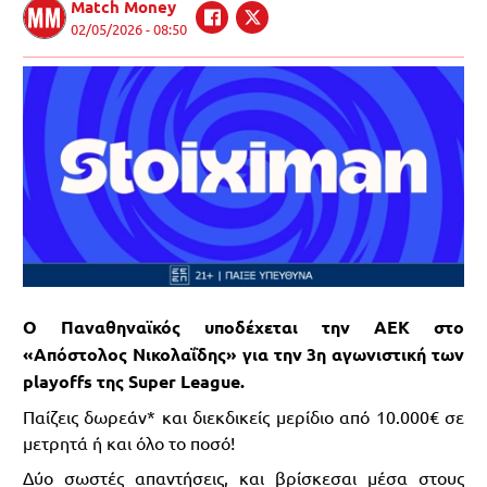
Match Money
02/05/2026 - 08:50
Ο Παναθηναϊκός υποδέχεται την ΑΕΚ στο
«Απόστολος Νικολαΐδης» για την 3η αγωνιστική των
playoffs της Super League.
Παίζεις δωρεάν* και διεκδικείς μερίδιο από 10.000€ σε
μετρητά ή και όλο το ποσό!
Δύο σωστές απαντήσεις, και βρίσκεσαι μέσα στους