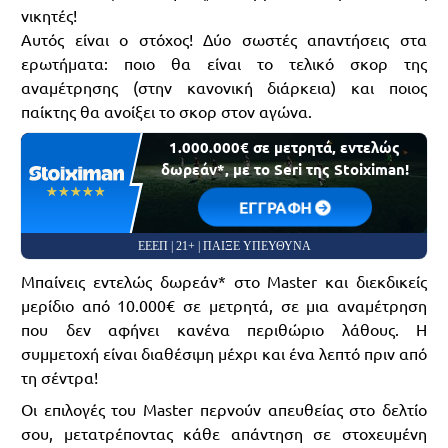
νικητές!
Αυτός είναι ο στόχος! Δύο σωστές απαντήσεις στα
ερωτήματα: ποιο θα είναι το τελικό σκορ της
αναμέτρησης (στην κανονική διάρκεια) και ποιος
παίκτης θα ανοίξει το σκορ στον αγώνα.
1.000.000€ σε μετρητά, εντελώς
δωρεάν*, με το Seri της Stoiximan!
☆☆☆☆☆
★★★★★
ΕΓΓΡΑΦΗ
ΕΕΕΠ | 21+ | ΠΑΙΞΕ ΥΠΕΥΘΥΝΑ
Μπαίνεις εντελώς δωρεάν* στο Master και διεκδικείς
μερίδιο από 10.000€ σε μετρητά, σε μια αναμέτρηση
που δεν αφήνει κανένα περιθώριο λάθους. Η
συμμετοχή είναι διαθέσιμη μέχρι και ένα λεπτό πριν από
τη σέντρα!
Οι επιλογές του Master περνούν απευθείας στο δελτίο
σου, μετατρέποντας κάθε απάντηση σε στοχευμένη