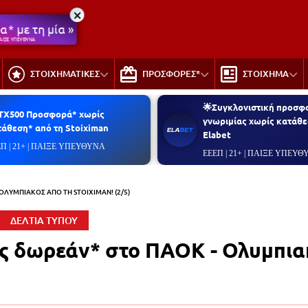
* με τη μία »
ΠΑΙΞΕ ΥΠΕΥΘΥΝΑ
ΣΤΟΙΧΗΜΑΤΙΚΕΣ
ΠΡΟΣΦΟΡΕΣ*
ΣΤΟΙΧΗΜΑ
🌟Συγκλονιστική προσφ
TX500 Προσφορά* χωρίς
γνωριμίας χωρίς κατάθε
τάθεση* από τη Stoiximan
Elabet
Π | 21+ | ΠΑΙΞΕ ΥΠΕΥΘΥΝΑ
ΕΕΕΠ | 21+ | ΠΑΙΞΕ ΥΠΕΥ
ΟΛΥΜΠΙΑΚΟΣ ΑΠΟ ΤΗ STOIXIMAN! (2/5)
ΔΕΛΤΙΑ ΤΥΠΟΥ
ώς δωρεάν* στο ΠΑΟΚ - Ολυμπια