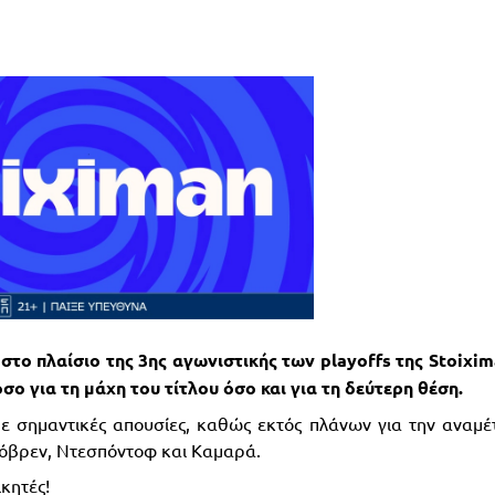
το πλαίσιο της 3ης αγωνιστικής των playoffs της Stoixim
σο για τη μάχη του τίτλου όσο και για τη δεύτερη θέση.
 σημαντικές απουσίες, καθώς εκτός πλάνων για την αναμέ
Λόβρεν, Ντεσπόντοφ και Καμαρά.
κητές!