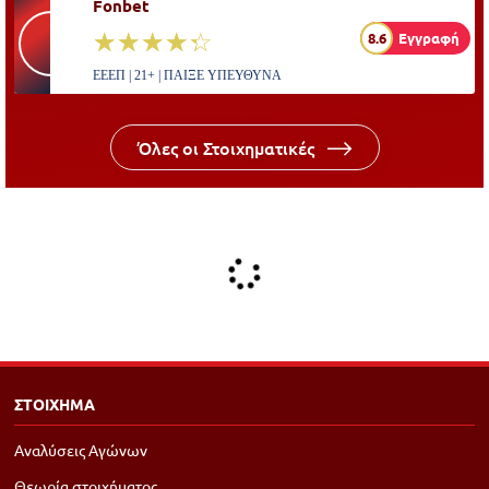
Fonbet
☆☆☆☆☆
★★★★★
8.6
Εγγραφή
ΕΕΕΠ | 21+ | ΠΑΙΞΕ ΥΠΕΥΘΥΝΑ
Όλες οι Στοιχηματικές
ΣΤΟΙΧΗΜΑ
Αναλύσεις Αγώνων
Θεωρία στοιχήματος