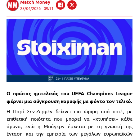
Match Money
28/04/2026 - 09:11
Ο πρώτος ημιτελικός του UEFA Champions League
φέρνει μια σύγκρουση κορυφής με φόντο τον τελικό.
Η Παρί Σεν-Ζερμέν δείχνει πιο ώριμη από ποτέ, με
επιθετική ποιότητα που μπορεί να «χτυπήσει» κάθε
άμυνα, ενώ η Μπάγερν έρχεται με τη γνωστή της
ένταση και την εμπειρία των μεγάλων ευρωπαϊκών