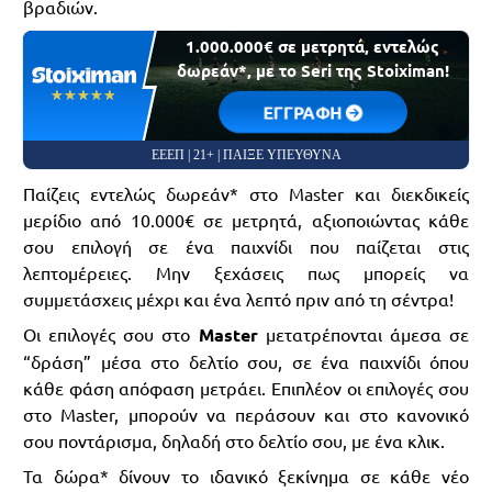
βραδιών.
1.000.000€ σε μετρητά, εντελώς
δωρεάν*, με το Seri της Stoiximan!
☆☆☆☆☆
★★★★★
ΕΓΓΡΑΦΗ
ΕΕΕΠ | 21+ | ΠΑΙΞΕ ΥΠΕΥΘΥΝΑ
Παίζεις εντελώς δωρεάν* στο Master και διεκδικείς
μερίδιο από 10.000€ σε μετρητά, αξιοποιώντας κάθε
σου επιλογή σε ένα παιχνίδι που παίζεται στις
λεπτομέρειες. Μην ξεχάσεις πως μπορείς να
συμμετάσχεις μέχρι και ένα λεπτό πριν από τη σέντρα!
Οι επιλογές σου στο
Master
μετατρέπονται άμεσα σε
“δράση” μέσα στο δελτίο σου, σε ένα παιχνίδι όπου
κάθε φάση απόφαση μετράει. Επιπλέον οι επιλογές σου
στο Master, μπορούν να περάσουν και στο κανονικό
σου ποντάρισμα, δηλαδή στο δελτίο σου, με ένα κλικ.
Τα δώρα* δίνουν το ιδανικό ξεκίνημα σε κάθε νέο