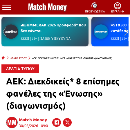
ΠΡΟΓΝΩΣΤΙΚΑ
ΕΓΓΡΑΦΗ
🌊SUMMERAKI2026 Προσφορά* που
⭐STX500 
δεν χάνεται
κατάθεση*
ΕΕΕΠ | 21+ | ΠΑΙΞΕ ΥΠΕΥΘΥΝΑ
ΕΕΕΠ | 21+
ΔΕΛΤΙΑ ΤΥΠΟΥ
ΑΕΚ: ΔΙΕΚΔΙΚΕΙΣ* 8 ΕΠΙΣΗΜΕΣ ΦΑΝΕΛΕΣ ΤΗΣ «ΕΝΩΣΗΣ» (ΔΙΑΓΩΝΙΣΜΟΣ)
ΔΕΛΤΙΑ ΤΥΠΟΥ
ΑΕΚ: Διεκδικείς* 8 επίσημες
φανέλες της «Ένωσης»
(διαγωνισμός)
Match Money
30/03/2026 - 09:01