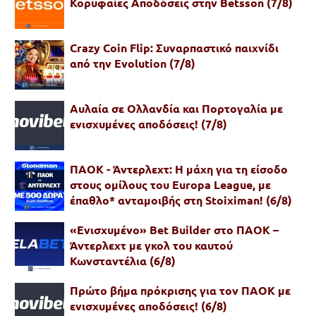
Κορυφαίες Αποδόσεις στην Betsson (7/8)
Crazy Coin Flip: Συναρπαστικό παιχνίδι
από την Evolution (7/8)
Αυλαία σε Ολλανδία και Πορτογαλία με
ενισχυμένες αποδόσεις! (7/8)
ΠΑΟΚ - Άντερλεχτ: Η μάχη για τη είσοδο
στους ομίλους του Europa League, με
έπαθλο* ανταμοιβής στη Stoiximan! (6/8)
«Ενισχυμένο» Bet Builder στο ΠΑΟΚ –
Άντερλεχτ με γκολ του καυτού
Κωνσταντέλια (6/8)
Πρώτο βήμα πρόκρισης για τον ΠΑΟΚ με
ενισχυμένες αποδόσεις! (6/8)