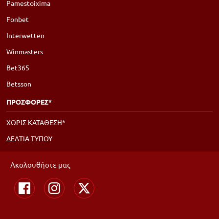
Pamestoixima
Fonbet
Interwetten
Winmasters
Bet365
Betsson
ΠΡΟΣΦΟΡΕΣ*
ΧΩΡΙΣ ΚΑΤΑΘΕΣΗ*
ΔΕΛΤΙΑ ΤΥΠΟΥ
Ακολουθήστε μας