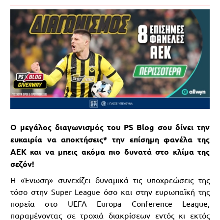
Ο μεγάλος διαγωνισμός του PS Blog σου δίνει την
ευκαιρία να αποκτήσεις* την επίσημη φανέλα της
ΑΕΚ και να μπεις ακόμα πιο δυνατά στο κλίμα της
σεζόν!
Η «Ένωση» συνεχίζει δυναμικά τις υποχρεώσεις της
τόσο στην Super League όσο και στην ευρωπαϊκή της
πορεία στο UEFA Europa Conference League,
παραμένοντας σε τροχιά διακρίσεων εντός κι εκτός