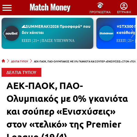
ΠΡΟΓΝΩΣΤΙΚΑ
ΕΓΓΡΑΦΗ
🌊SUMMERAKI2026 Προσφορά* που
⭐STX500 
δεν χάνεται
κατάθεση*
ΕΕΕΠ | 21+ | ΠΑΙΞΕ ΥΠΕΥΘΥΝΑ
ΕΕΕΠ | 21+
ΔΕΛΤΙΑ ΤΥΠΟΥ
ΑΕΚ-ΠΑΟΚ, ΠΑΟ-ΟΛΥΜΠΙΑΚΟΣ ΜΕ 0% ΓΚΑΝΙΟΤΑ ΚΑΙ ΣΟΥΠΕΡ «ΕΝΙΣΧΥΣΕΙΣ» ΣΤΟΝ «ΤΕΛΙΚ
ΔΕΛΤΙΑ ΤΥΠΟΥ
ΑΕΚ-ΠΑΟΚ, ΠΑΟ-
Ολυμπιακός με 0% γκανιότα
και σούπερ «Ενισχύσεις»
στον «τελικό» της Premier
League (19/4)