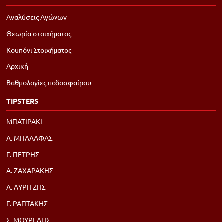
Αναλύσεις Αγώνων
Θεωρία στοιχήματος
Κουπόνι Στοιχήματος
Αρχική
Βαθμολογίες ποδοσφαίρου
TIPSTERS
ΜΠΑΤΙΡΑΚΙ
Λ. ΜΠΑΛΑΦΑΣ
Γ. ΠΕΤΡΗΣ
Α. ΖΑΧΑΡΑΚΗΣ
Λ. ΛΥΡΙΤΖΗΣ
Γ. ΡΑΠΤΑΚΗΣ
Σ. ΜΟΥΡΕΛΗΣ