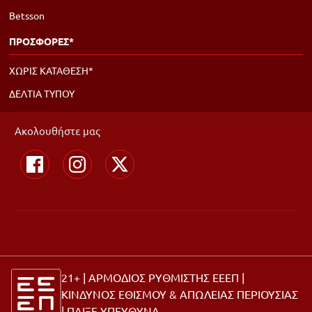
Betsson
ΠΡΟΣΦΟΡΕΣ*
ΧΩΡΙΣ ΚΑΤΑΘΕΣΗ*
ΔΕΛΤΙΑ ΤΥΠΟΥ
Ακολουθήστε μας
21+ | ΑΡΜΟΔΙΟΣ ΡΥΘΜΙΣΤΗΣ ΕΕΕΠ |
ΚΙΝΔΥΝΟΣ ΕΘΙΣΜΟΥ & ΑΠΩΛΕΙΑΣ ΠΕΡΙΟΥΣΙΑΣ
|
ΠΑΙΞΕ ΥΠΕΥΘΥΝΑ