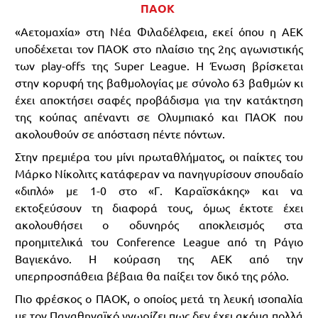
ΠΑΟΚ
«Αετομαχία» στη Νέα Φιλαδέλφεια, εκεί όπου η ΑΕΚ
υποδέχεται τον ΠΑΟΚ στο πλαίσιο της 2ης αγωνιστικής
των play-offs της Super League. Η Ένωση βρίσκεται
στην κορυφή της βαθμολογίας με σύνολο 63 βαθμών κι
έχει αποκτήσει σαφές προβάδισμα για την κατάκτηση
της κούπας απέναντι σε Ολυμπιακό και ΠΑΟΚ που
ακολουθούν σε απόσταση πέντε πόντων.
Στην πρεμιέρα του μίνι πρωταθλήματος, οι παίκτες του
Μάρκο Νίκολιτς κατάφεραν να πανηγυρίσουν σπουδαίο
«διπλό» με 1-0 στο «Γ. Καραϊσκάκης» και να
εκτοξεύσουν τη διαφορά τους, όμως έκτοτε έχει
ακολουθήσει ο οδυνηρός αποκλεισμός στα
προημιτελικά του Conference League από τη Ράγιο
Βαγιεκάνο. Η κούραση της ΑΕΚ από την
υπερπροσπάθεια βέβαια θα παίξει τον δικό της ρόλο.
Πιο φρέσκος ο ΠΑΟΚ, ο οποίος μετά τη λευκή ισοπαλία
με τον Παναθηναϊκό γνωρίζει πως δεν έχει ακόμα πολλά