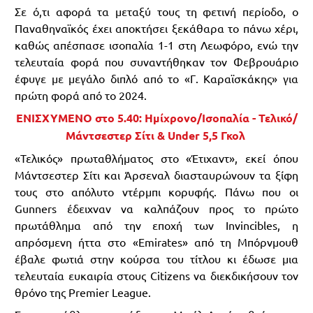
Σε ό,τι αφορά τα μεταξύ τους τη φετινή περίοδο, ο
Παναθηναϊκός έχει αποκτήσει ξεκάθαρα το πάνω χέρι,
καθώς απέσπασε ισοπαλία 1-1 στη Λεωφόρο, ενώ την
τελευταία φορά που συναντήθηκαν τον Φεβρουάριο
έφυγε με μεγάλο διπλό από το «Γ. Καραϊσκάκης» για
πρώτη φορά από το 2024.
ΕΝΙΣΧΥΜΕΝΟ στο 5.40: Ημίχρονο/Ισοπαλία - Τελικό/
Μάντσεστερ Σίτι & Under 5,5 Γκολ
«Τελικός» πρωταθλήματος στο «Έτιχαντ», εκεί όπου
Μάντσεστερ Σίτι και Άρσεναλ διασταυρώνουν τα ξίφη
τους στο απόλυτο ντέρμπι κορυφής. Πάνω που οι
Gunners έδειχναν να καλπάζουν προς το πρώτο
πρωτάθλημα από την εποχή των Invincibles, η
απρόσμενη ήττα στο «Emirates» από τη Μπόρνμουθ
έβαλε φωτιά στην κούρσα του τίτλου κι έδωσε μια
τελευταία ευκαιρία στους Citizens να διεκδικήσουν τον
θρόνο της Premier League.