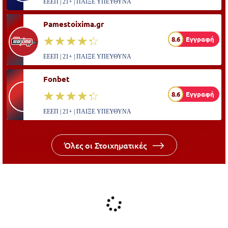
ΕΕΕΠ | 21+ | ΠΑΙΞΕ ΥΠΕΥΘΥΝΑ
Pamestoixima.gr
☆☆☆☆☆
★★★★★
8.6
Εγγραφή
ΕΕΕΠ | 21+ | ΠΑΙΞΕ ΥΠΕΥΘΥΝΑ
Fonbet
☆☆☆☆☆
★★★★★
8.6
Εγγραφή
ΕΕΕΠ | 21+ | ΠΑΙΞΕ ΥΠΕΥΘΥΝΑ
Όλες οι Στοιχηματικές