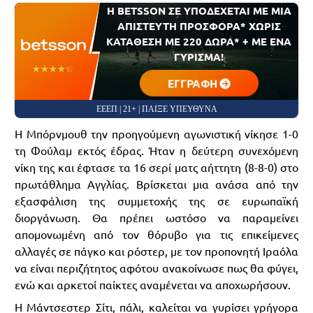
Η BETSSON ΣΕ ΥΠΟΔΕΧΕΤΑΙ ΜΕ ΜΙΑ
ΑΠΙΣΤΕΥΤΗ ΠΡΟΣΦΟΡΑ* ΧΩΡΙΣ
ΚΑΤΑΘΕΣΗ ΜΕ 220 ΔΩΡΑ* + ΜΕ ΕΝΑ
ΓΥΡΙΣΜΑ!
☆☆☆☆☆
★★★★★
ΕΓΓΡΑΦΗ
ΕΕΕΠ | 21+ | ΠΑΙΞΕ ΥΠΕΥΘΥΝΑ
Η Μπόρνμουθ την προηγούμενη αγωνιστική νίκησε 1-0
τη Φούλαμ εκτός έδρας. Ήταν η δεύτερη συνεχόμενη
νίκη της και έφτασε τα 16 σερί ματς αήττητη (8-8-0) στο
πρωτάθλημα Αγγλίας. Βρίσκεται μια ανάσα από την
εξασφάλιση της συμμετοχής της σε ευρωπαϊκή
διοργάνωση. Θα πρέπει ωστόσο να παραμείνει
απομονωμένη από τον θόρυβο για τις επικείμενες
αλλαγές σε πάγκο και ρόστερ, με τον προπονητή Ιραόλα
να είναι περιζήτητος αφότου ανακοίνωσε πως θα φύγει,
ενώ και αρκετοί παίκτες αναμένεται να αποχωρήσουν.
Η Μάντσεστερ Σίτι, πάλι, καλείται να γυρίσει γρήγορα