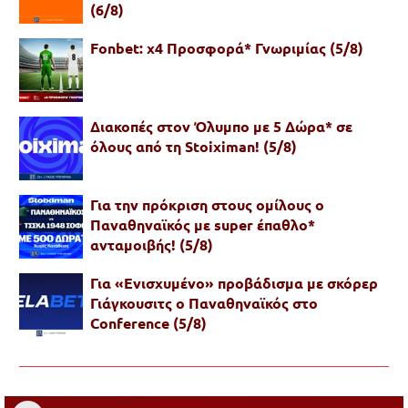
(6/8)
Fonbet: x4 Προσφορά* Γνωριμίας (5/8)
Διακοπές στον Όλυμπο με 5 Δώρα* σε
όλους από τη Stoiximan! (5/8)
Για την πρόκριση στους ομίλους ο
Παναθηναϊκός με super έπαθλο*
ανταμοιβής! (5/8)
Για «Ενισχυμένο» προβάδισμα με σκόρερ
Γιάγκουσιτς ο Παναθηναϊκός στο
Conference (5/8)