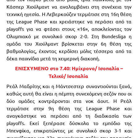
Κάσπερ Χιούλμαντ να αναλαμβάνει στη συνέχεια την
τεχνική ηγεσία. Η Λεβερκούζεν τερμάτισε στη 16η θέση
της League Phase και χρειάστηκε να περάσει από τα
playoffs για να φτάσει στους «16», αποκλείοντας τον
Ολυμπιακό με συνολικό σκορ 2-0. Στη Bundesliga η
ομάδα του Χιούλμαντ βρίσκεται στην 6η θέση της
βαθμολογίας, έχοντας κερδίσει μόλις τέσσερα από τα
δέκα παιχνίδια μετά τη χειμερινή διακοπή.
ΕΝΙΣΧΥΜΕΝΟ στο 7.40: Ημίχρονο/ Ισοπαλία –
Τελικό/ Ισοπαλία
Ρεάλ Μαδρίτης και η Μάντσεστερ συναντιούνται ξανά,
καθώς αυτή θα είναι η πέμπτη συνεχόμενη σεζόν που οι
δύο ομάδες κοντράρονται στα νοκ άουτ. Η Ρεάλ
τερμάτισε στην 9η θέση της League Phase και
αναγκάστηκε να περάσει από τη διαδικασία των
playoffs. Εκεί ξεπέρασε δύσκολα το εμπόδιο της
Μπενφίκα, επικρατώντας με συνολικό σκορ 3-1 και
συνεχίζοντας για 23η συνεχόμενη σεζόν την παρουσία