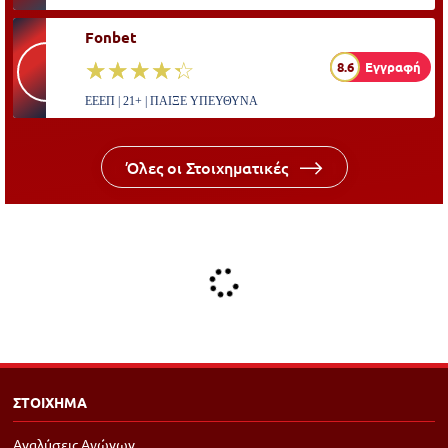
Fonbet
☆☆☆☆☆
★★★★★
8.6
Εγγραφή
ΕΕΕΠ | 21+ | ΠΑΙΞΕ ΥΠΕΥΘΥΝΑ
Όλες οι Στοιχηματικές
ΣΤΟΙΧΗΜΑ
Αναλύσεις Αγώνων