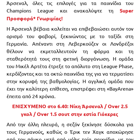
Άρσεναλ, όλες τις επιλογές για τα παιχνίδια του
Champions League και ανακαλύψτε τη
Super
Προσφορά* Γνωριμίας!
Η Άρσεναλ βέβαια καλείται να επιβεβαιώσει αυτόν τον
ορισμό του φαβορί, ξεκινώντας με το ταξίδι στη
Γερμανία. Απέναντι στη Λεβερκούζεν οι Λονδρέζοι
θέλουν να εκμεταλλευτούν τη φόρμα και τη
σταθερότητά τους στη φετινή διοργάνωση. Η ομάδα
του Μικέλ Αρτέτα έτρεξε το απόλυτο στη League Phase,
κερδίζοντας και τα οκτώ παιχνίδια της για να τερματίσει
στην κορυφή της βαθμολογίας. Η αγγλική ομάδα που
έχει την καλύτερη επίθεση, επιστρέφει στη «BayArena»
έπειτα από 24 χρόνια.
ΕΝΙΣΧΥΜΕΝΟ στο 6.40: Νίκη Άρσεναλ / Over 2.5
γκολ / Over 1.5 σουτ στην εστία Γιόκερες
Από την άλλη πλευρά, η σεζόν ξεκίνησε δύσκολα για
τους Γερμανούς, καθώς ο Έρικ τεν Χαγκ αποχώρησε
από τον πάγκο μετά από μόλις τρία παιχνίδια, με τον