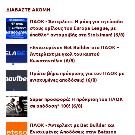
ΔΙΑΒΑΣΤΕ ΑΚΟΜΗ
ΠΑΟΚ - Άντερλεχτ: Η μάχη για τη είσοδο
στους ομίλους του Europa League, με
έπαθλο* ανταμοιβής στη Stoiximan! (6/8)
«Ενισχυμένο» Bet Builder στο ΠΑΟΚ –
Άντερλεχτ με γκολ του καυτού
Κωνσταντέλια (6/8)
Πρώτο βήμα πρόκρισης για τον ΠΑΟΚ με
ενισχυμένες αποδόσεις! (6/8)
Super προσφορά: Η πρόκριση του ΠΑΟΚ
σε απόδοση* 100! (6/8)
ΠΑΟΚ - Άντερλεχτ με Bet Builder και
Ενισχυμένες Αποδόσεις στην Betsson