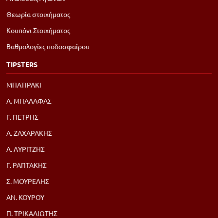
Θεωρία στοιχήματος
Κουπόνι Στοιχήματος
Βαθμολογίες ποδοσφαίρου
TIPSTERS
ΜΠΑΤΙΡΑΚΙ
Λ. ΜΠΑΛΑΦΑΣ
Γ. ΠΕΤΡΗΣ
Α. ΖΑΧΑΡΑΚΗΣ
Λ. ΛΥΡΙΤΖΗΣ
Γ. ΡΑΠΤΑΚΗΣ
Σ. ΜΟΥΡΕΛΗΣ
ΑΝ. ΚΟΥΡΟΥ
Π. ΤΡΙΚΑΛΙΩΤΗΣ