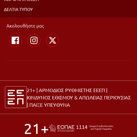
ΔΕΛΤΙΑ ΤΥΠΟΥ
Ακολουθήστε μας
21+ | ΑΡΜΟΔΙΟΣ ΡΥΘΜΙΣΤΗΣ ΕΕΕΠ |
ΚΙΝΔΥΝΟΣ ΕΘΙΣΜΟΥ & ΑΠΩΛΕΙΑΣ ΠΕΡΙΟΥΣΙΑΣ
|
ΠΑΙΞΕ ΥΠΕΥΘΥΝΑ
21+