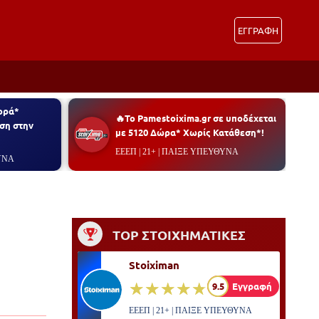
ΕΓΓΡΑΦΗ
ορά*
🔥Το Pamestoixima.gr σε υποδέχεται
ση στην
με 5120 Δώρα* Χωρίς Κατάθεση*!
ΕΕΕΠ | 21+ | ΠΑΙΞΕ ΥΠΕΥΘΥΝΑ
ΘΥΝΑ
TOP ΣΤΟΙΧΗΜΑΤΙΚΕΣ
Stoiximan
☆☆☆☆☆
★★★★★
9.5
Εγγραφή
ΕΕΕΠ | 21+ | ΠΑΙΞΕ ΥΠΕΥΘΥΝΑ