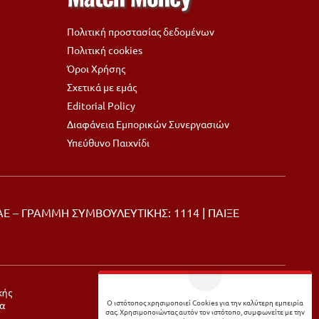
Πολιτική προστασίας δεδομένων
Πολιτική cookies
Όροι Χρήσης
Σχετικά με εμάς
Editorial Policy
Διαφάνεια Εμπορικών Συνεργασιών
Υπεύθυνο Παιχνίδι
Ε – ΓΡΑΜΜΗ ΣΥΜΒΟΥΛΕΥΤΙΚΗΣ: 1114 |
ΠΑΙΞΕ
Ο ιστότοπος χρησιμοποιεί Cookies για την καλύτερη εμπειρία
σας. Χρησιμοποιώντας αυτόν τον ιστότοπο, συμφωνείτε με την