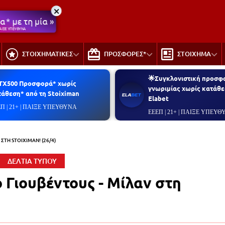
* με τη μία »
 ΠΑΙΞΕ ΥΠΕΥΘΥΝΑ
ΣΤΟΙΧΗΜΑΤΙΚΕΣ
ΠΡΟΣΦΟΡΕΣ*
ΣΤΟΙΧΗΜΑ
🌟Συγκλονιστική προσφ
TX500 Προσφορά* χωρίς
γνωριμίας χωρίς κατάθε
τάθεση* από τη Stoiximan
Elabet
Π | 21+ | ΠΑΙΞΕ ΥΠΕΥΘΥΝΑ
ΕΕΕΠ | 21+ | ΠΑΙΞΕ ΥΠΕΥ
ΣΤΗ STOIXIMAN! (26/4)
ΔΕΛΤΙΑ ΤΥΠΟΥ
 Γιουβέντους - Μίλαν στη