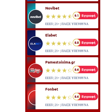
Novibet
☆☆☆☆☆
★★★★★
9.1
Εγγραφή
ΕΕΕΠ | 21+ | ΠΑΙΞΕ ΥΠΕΥΘΥΝΑ
Elabet
☆☆☆☆☆
★★★★★
8.8
Εγγραφή
ΕΕΕΠ | 21+ | ΠΑΙΞΕ ΥΠΕΥΘΥΝΑ
Pamestoixima.gr
☆☆☆☆☆
★★★★★
8.6
Εγγραφή
ΕΕΕΠ | 21+ | ΠΑΙΞΕ ΥΠΕΥΘΥΝΑ
Fonbet
☆☆☆☆☆
★★★★★
8.6
Εγγραφή
ΕΕΕΠ | 21+ | ΠΑΙΞΕ ΥΠΕΥΘΥΝΑ