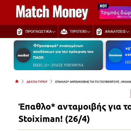
Τσιμπάς δώρα
ΕΕΕΠ | 21+ |
ΠΡΟΓΝΩΣΤΙΚΑ
TIPSTERS
ΑΝΑΛΥΣΕΙΣ
🦅Προσφορά* ενισχυμένων
⭐S
αποδόσεων για την πρόκριση του
κα
ΠΑΟΚ
ΕΕΕ
ΕΕΕΠ | 21+ | ΠΑΙΞΕ ΥΠΕΥΘΥΝΑ
ΔΕΛΤΙΑ ΤΥΠΟΥ
ΕΠΑΘΛΟ* ΑΝΤΑΜΟΙΒΗΣ ΓΙΑ ΤΟ ΓΙΟΥΒΕΝΤΟΥΣ - ΜΙΛΑΝ 
Έπαθλο* ανταμοιβής για το
Stoiximan! (26/4)