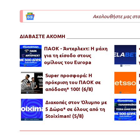
Ακολουθήστε μας στ
ΔΙΑΒΑΣΤΕ ΑΚΟΜΗ
ΠΑΟΚ - Άντερλεχτ: Η μάχη
για τη είσοδο στους
ομίλους του Europa
League, με έπαθλο*
Super προσφορά: Η
ανταμοιβής στη Stoiximan!
πρόκριση του ΠΑΟΚ σε
(6/8)
απόδοση* 100! (6/8)
Διακοπές στον Όλυμπο με
5 Δώρα* σε όλους από τη
Stoiximan! (5/8)