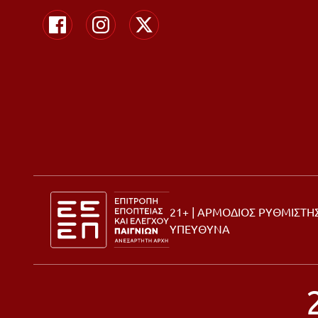
21+ | ΑΡΜΟΔΙΟΣ ΡΥΘΜΙΣΤΗΣ
ΥΠΕΥΘΥΝΑ