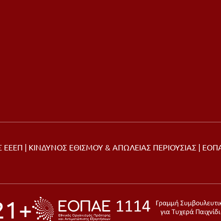
 ΕΕΕΠ | ΚΙΝΔΥΝΟΣ ΕΘΙΣΜΟΥ & ΑΠΩΛΕΙΑΣ ΠΕΡΙΟΥΣΙΑΣ |
ΕΟΠΑ
21+