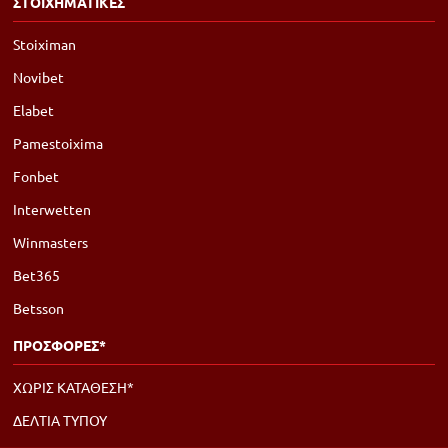
ΣΤΟΙΧΗΜΑΤΙΚΕΣ
Stoiximan
Novibet
Elabet
Pamestoixima
Fonbet
Interwetten
Winmasters
Bet365
Betsson
ΠΡΟΣΦΟΡΕΣ*
ΧΩΡΙΣ ΚΑΤΑΘΕΣΗ*
ΔΕΛΤΙΑ ΤΥΠΟΥ