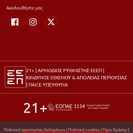
Ακολουθήστε μας
21+ | ΑΡΜΟΔΙΟΣ ΡΥΘΜΙΣΤΗΣ ΕΕΕΠ |
ΚΙΝΔΥΝΟΣ ΕΘΙΣΜΟΥ & ΑΠΩΛΕΙΑΣ ΠΕΡΙΟΥΣΙΑΣ
|
ΠΑΙΞΕ ΥΠΕΥΘΥΝΑ
21+
Πολιτική προστασίας δεδομένων |
Πολιτική cookies |
Όροι Χρήσης |