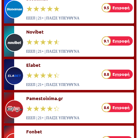
☆☆☆☆☆
★★★★★
9.5
Εγγραφή
ΕΕΕΠ | 21+ | ΠΑΙΞΕ ΥΠΕΥΘΥΝΑ
Novibet
☆☆☆☆☆
★★★★★
9.1
Εγγραφή
ΕΕΕΠ | 21+ | ΠΑΙΞΕ ΥΠΕΥΘΥΝΑ
Elabet
☆☆☆☆☆
★★★★★
8.8
Εγγραφή
ΕΕΕΠ | 21+ | ΠΑΙΞΕ ΥΠΕΥΘΥΝΑ
Pamestoixima.gr
☆☆☆☆☆
★★★★★
8.6
Εγγραφή
ΕΕΕΠ | 21+ | ΠΑΙΞΕ ΥΠΕΥΘΥΝΑ
Fonbet