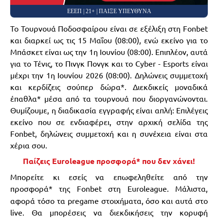
ΕΕΕΠ | 21+ | ΠΑΙΞΕ ΥΠΕΥΘΥΝΑ
Το Τουρνουά Ποδοσφαίρου είναι σε εξέλιξη στη Fonbet
και διαρκεί ως τις 15 Μαΐου (08:00), ενώ εκείνο για το
Μπάσκετ είναι ως την 1η Ιουνίου (08:00). Επιπλέον, αυτά
για το Τένις, το Πινγκ Πονγκ και το Cyber - Esports είναι
μέχρι την 1η Ιουνίου 2026 (08:00). Δηλώνεις συμμετοχή
και κερδίζεις σούπερ δώρα*. Διεκδικείς μοναδικά
έπαθλα* μέσα από τα τουρνουά που διοργανώνονται.
Θυμίζουμε, η διαδικασία εγγραφής είναι απλή: Επιλέγεις
εκείνο που σε ενδιαφέρει, στην αρχική σελίδα της
Fonbet, δηλώνεις συμμετοχή και η συνέχεια είναι στα
χέρια σου.
Παίζεις
Euroleague προσφορά* που δεν χάνει!
Μπορείτε κι εσείς να επωφεληθείτε από την
προσφορά* της Fonbet στη
Euroleague. Μάλιστα,
αφορά τόσο τα pregame στοιχήματα, όσο και αυτά στο
live. Θα μπορέσεις να διεκδικήσεις την κορυφή