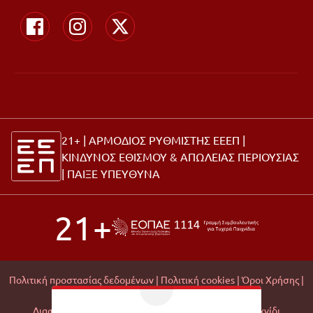
21+ | ΑΡΜΟΔΙΟΣ ΡΥΘΜΙΣΤΗΣ ΕΕΕΠ |
ΚΙΝΔΥΝΟΣ ΕΘΙΣΜΟΥ & ΑΠΩΛΕΙΑΣ ΠΕΡΙΟΥΣΙΑΣ
|
ΠΑΙΞΕ ΥΠΕΥΘΥΝΑ
21+
Πολιτική προστασίας δεδομένων |
Πολιτική cookies |
Όροι Χρήσης |
Σχετικά με εμάς |
Editorial Policy |
Διαφάνεια Εμπορικών Συνεργασιών |
Υπεύθυνο Παιχνίδι