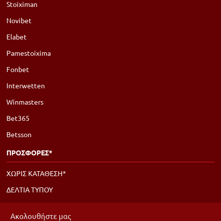
Stoiximan
Novibet
Elabet
Pamestoixima
Fonbet
Interwetten
Winmasters
Bet365
Betsson
ΠΡΟΣΦΟΡΕΣ*
ΧΩΡΙΣ ΚΑΤΑΘΕΣΗ*
ΔΕΛΤΙΑ ΤΥΠΟΥ
Ακολουθήστε μας