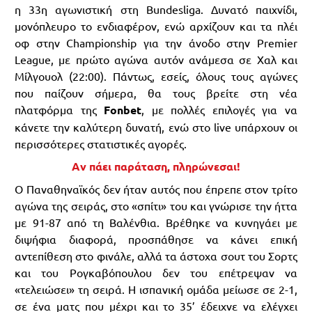
η 33η αγωνιστική στη Bundesliga. Δυνατό παιχνίδι,
μονόπλευρο το ενδιαφέρον, ενώ αρχίζουν και τα πλέι
οφ στην Championship για την άνοδο στην Premier
League, με πρώτο αγώνα αυτόν ανάμεσα σε Χαλ και
Μίλγουολ (22:00). Πάντως, εσείς, όλους τους αγώνες
που παίζουν σήμερα, θα τους βρείτε στη νέα
πλατφόρμα της
Fonbet
, με πολλές επιλογές για να
κάνετε την καλύτερη δυνατή, ενώ στο live υπάρχουν οι
περισσότερες στατιστικές αγορές.
Aν πάει παράταση, πληρώνεσαι!
Ο Παναθηναϊκός δεν ήταν αυτός που έπρεπε στον τρίτο
αγώνα της σειράς, στο «σπίτι» του και γνώρισε την ήττα
με 91-87 από τη Βαλένθια. Βρέθηκε να κυνηγάει με
διψήφια διαφορά, προσπάθησε να κάνει επική
αντεπίθεση στο φινάλε, αλλά τα άστοχα σουτ του Σορτς
και του Ρογκαβόπουλου δεν του επέτρεψαν να
«τελειώσει» τη σειρά. Η ισπανική ομάδα μείωσε σε 2-1,
σε ένα ματς που μέχρι και το 35’ έδειχνε να ελέγχει