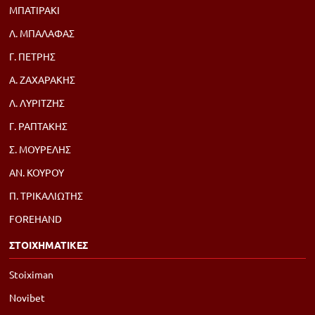
ΜΠΑΤΙΡΑΚΙ
Λ. ΜΠΑΛΑΦΑΣ
Γ. ΠΕΤΡΗΣ
Α. ΖΑΧΑΡΑΚΗΣ
Λ. ΛΥΡΙΤΖΗΣ
Γ. ΡΑΠΤΑΚΗΣ
Σ. ΜΟΥΡΕΛΗΣ
ΑΝ. ΚΟΥΡΟΥ
Π. ΤΡΙΚΑΛΙΩΤΗΣ
FOREHAND
ΣΤΟΙΧΗΜΑΤΙΚΕΣ
Stoiximan
Novibet