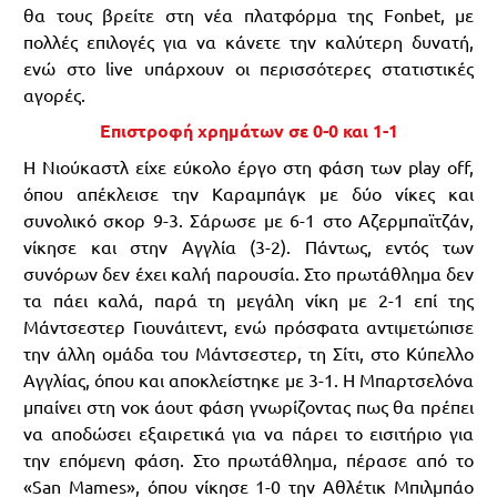
θα τους βρείτε στη νέα πλατφόρμα της Fonbet, με
πολλές επιλογές για να κάνετε την καλύτερη δυνατή,
ενώ στο live υπάρχουν οι περισσότερες στατιστικές
αγορές.
Επιστροφή χρημάτων σε 0-0 και 1-1
Η Νιούκαστλ είχε εύκολο έργο στη φάση των play off,
όπου απέκλεισε την Καραμπάγκ με δύο νίκες και
συνολικό σκορ 9-3. Σάρωσε με 6-1 στο Αζερμπαϊτζάν,
νίκησε και στην Αγγλία (3-2). Πάντως, εντός των
συνόρων δεν έχει καλή παρουσία. Στο πρωτάθλημα δεν
τα πάει καλά, παρά τη μεγάλη νίκη με 2-1 επί της
Μάντσεστερ Γιουνάιτεντ, ενώ πρόσφατα αντιμετώπισε
την άλλη ομάδα του Μάντσεστερ, τη Σίτι, στο Κύπελλο
Αγγλίας, όπου και αποκλείστηκε με 3-1. Η Μπαρτσελόνα
μπαίνει στη νοκ άουτ φάση γνωρίζοντας πως θα πρέπει
να αποδώσει εξαιρετικά για να πάρει το εισιτήριο για
την επόμενη φάση. Στο πρωτάθλημα, πέρασε από το
«San Mames», όπου νίκησε 1-0 την Αθλέτικ Μπιλμπάο