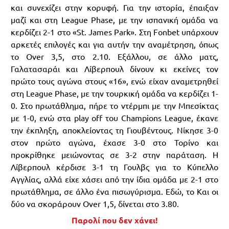
και συνεχίζει στην κορυφή. Για την ιστορία, έπαιξαν
μαζί και στη League Phase, με την ισπανική ομάδα να
κερδίζει 2-1 στο «St. James Park». Στη Fonbet υπάρχουν
αρκετές επιλογές και για αυτήν την αναμέτρηση, όπως
το Over 3,5, στο 2.10. Εξάλλου, σε άλλο ματς,
Γαλατασαράι και Λίβερπουλ δίνουν κι εκείνες τον
πρώτο τους αγώνα στους «16», ενώ είχαν αναμετρηθεί
στη League Phase, με την τουρκική ομάδα να κερδίζει 1-
0. Στο πρωτάθλημα, πήρε το ντέρμπι με την Μπεσίκτας
με 1-0, ενώ στα play off του Champions League, έκανε
την έκπληξη, αποκλείοντας τη Γιουβέντους. Νίκησε 3-0
στον πρώτο αγώνα, έχασε 3-0 στο Τορίνο και
προκρίθηκε μειώνοντας σε 3-2 στην παράταση. Η
Λίβερπουλ κέρδισε 3-1 τη Γουλβς για το Κύπελλο
Αγγλίας, αλλά είχε χάσει από την ίδια ομάδα με 2-1 στο
πρωτάθλημα, σε άλλο ένα πισωγύρισμα. Εδώ, το Και οι
δύο να σκοράρουν Over 1,5, δίνεται στο 3.80.
Παρολί που δεν χάνει!