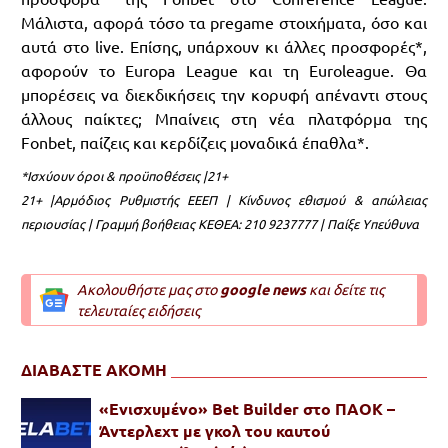
Μάλιστα, αφορά τόσο τα pregame στοιχήματα, όσο και
αυτά στο live. Επίσης, υπάρχουν κι άλλες προσφορές*,
αφορούν το Europa League και τη Euroleague. Θα
μπορέσεις να διεκδικήσεις την κορυφή απέναντι στους
άλλους παίκτες; Μπαίνεις στη νέα πλατφόρμα της
Fonbet, παίζεις και κερδίζεις μοναδικά έπαθλα*.
*Ισχύουν όροι & προϋποθέσεις |21+
21+ |Αρμόδιος Ρυθμιστής ΕΕΕΠ | Κίνδυνος εθισμού & απώλειας
περιουσίας | Γραμμή βοήθειας ΚΕΘΕΑ: 210 9237777 | Παίξε Υπεύθυνα
Ακολουθήστε μας στο
google news
και δείτε τις
τελευταίες ειδήσεις
ΔΙΑΒΑΣΤΕ ΑΚΟΜΗ
«Ενισχυμένο» Bet Builder στο ΠΑΟΚ –
Άντερλεχτ με γκολ του καυτού