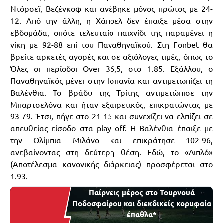
Ντόρσεϊ, Βεζένκοφ και ανέβηκε μόνος πρώτος με 24-
12. Από την άλλη, η Χάποελ δεν έπαιξε μέσα στην
εβδομάδα, οπότε τελευταίο παιχνίδι της παραμένει η
νίκη με 92-88 επί του Παναθηναϊκού. Στη Fonbet θα
βρείτε αρκετές αγορές και σε αξιόλογες τιμές, όπως το
Όλες οι περίοδοι Over 36,5, στο 1.85. Εξάλλου, ο
Παναθηναϊκός μένει στην Ισπανία και αντιμετωπίζει τη
Βαλένθια. Το βράδυ της Τρίτης αντιμετώπισε την
Μπαρτσελόνα και ήταν εξαιρετικός, επικρατώντας με
93-79. Έτσι, πήγε στο 21-15 και συνεχίζει να ελπίζει σε
απευθείας είσοδο στα play off. Η Βαλένθια έπαιξε με
την Ολίμπια Μιλάνο και επικράτησε 102-96,
ανεβαίνοντας στη δεύτερη θέση. Εδώ, το «Διπλό»
(Αποτέλεσμα κανονικής διάρκειας) προσφέρεται στο
1.93.
Παίρνεις μέρος στο Τουρνουά
Ποδοσφαίρου και διεκδικείς κορυφαία
έπαθλα*