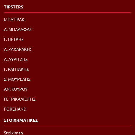
TIPSTERS
ΜΠΑΤΙΡΑΚΙ
Λ. ΜΠΑΛΑΦΑΣ
Γ. ΠΕΤΡΗΣ
Α. ΖΑΧΑΡΑΚΗΣ
Λ. ΛΥΡΙΤΖΗΣ
Γ. ΡΑΠΤΑΚΗΣ
Σ. ΜΟΥΡΕΛΗΣ
ΑΝ. ΚΟΥΡΟΥ
Π. ΤΡΙΚΑΛΙΩΤΗΣ
FOREHAND
ΣΤΟΙΧΗΜΑΤΙΚΕΣ
Stoiximan