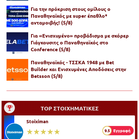
Για την πρόκριση στους ομίλους ο
Παναθηναϊκός με super έπαθλο*
ανταμοιβής! (5/8)
Για «Ενισχυμένο» προβάδισμα με σκόρερ
Γιάγκουσιτς ο Παναθηναϊκός στο
Conference (5/8)
Παναθηναϊκός - ΤΣΣΚΑ 1948 με Bet
Builder και Ενισχυμένες Αποδόσεις στην
Betsson (5/8)
TOP ΣΤΟΙΧΗΜΑΤΙΚΕΣ
Stoiximan
☆☆☆☆☆
★★★★★
9.5
Εγγραφή