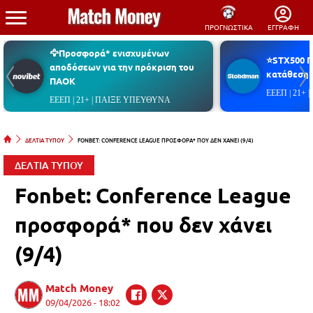
ΠΡΟΓΝΩΣΤΙΚΑ
ΕΓΓΡΑΦΗ
🦅Προσφορά* ενισχυμένων
⭐STX500 
αποδόσεων για την πρόκριση του
κατάθεση*
ΠΑΟΚ
ΕΕΕΠ | 21+
ΕΕΕΠ | 21+ | ΠΑΙΞΕ ΥΠΕΥΘΥΝΑ
ΔΕΛΤΙΑ ΤΥΠΟΥ
FONBET: CONFERENCE LEAGUE ΠΡΟΣΦΟΡΑ* ΠΟΥ ΔΕΝ ΧΑΝΕΙ (9/4)
ΔΕΛΤΙΑ ΤΥΠΟΥ
Fonbet: Conference League
προσφορά* που δεν χάνει
(9/4)
Match Money
09/04/2026 - 18:02