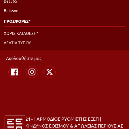
Bet365
Betsson
ΠΡΟΣΦΟΡΕΣ*
ΧΩΡΙΣ ΚΑΤΑΘΕΣΗ*
ΔΕΛΤΙΑ ΤΥΠΟΥ
Ακολουθήστε μας
21+ | ΑΡΜΟΔΙΟΣ ΡΥΘΜΙΣΤΗΣ ΕΕΕΠ |
ΚΙΝΔΥΝΟΣ ΕΘΙΣΜΟΥ & ΑΠΩΛΕΙΑΣ ΠΕΡΙΟΥΣΙΑΣ