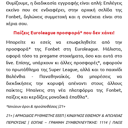
Θυμίζουμε, η διαδικασία εγγραφής είναι απλή: Επιλέγεις
εκείνο που σε ενδιαφέρει, στην αρχική σελίδα της
Fonbet, δηλώνεις συμμετοχή και η συνέχεια είναι στα
χέρια σου.
Παίζεις
Euroleague προσφορά* που δεν χάνει!
Μπορείτε κι εσείς να επωφεληθείτε από την
προσφορά* της Fonbet στη Euroleague. Μάλιστα,
αφορά τόσο τα pregame στοιχήματα, όσο και αυτά στο
live. Επίσης, υπάρχουν κι άλλες προσφορές*, αφορούν
το πρωτάθλημα της Super League, αλλά και το παιχνίδι
Βαλένθια - Παναθηναϊκός. Θα μπορέσεις να
διεκδικήσεις την κορυφή απέναντι στους άλλους
παίκτες; Μπαίνεις στη νέα πλατφόρμα της Fonbet,
παίζεις και κερδίζεις μοναδικά έπαθλα*.
*Ισχύουν όροι & προϋποθέσεις |21+
21+ | ΑΡΜΟΔΙΟΣ ΡΥΘΜΙΣΤΗΣ ΕΕΕΠ | ΚΙΝΔΥΝΟΣ ΕΘΙΣΜΟΥ & ΑΠΩΛΕΙΑΣ
ΠΕΡΙΟΥΣΙΑΣ | ΕΟΠΑΕ – ΓΡΑΜΜΗ ΣΥΜΒΟΥΛΕΥΤΙΚΗΣ: 1114 | ΠΑΙΞΕ