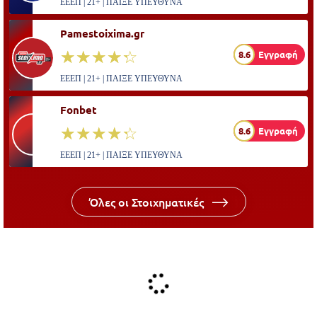
ΕΕΕΠ | 21+ | ΠΑΙΞΕ ΥΠΕΥΘΥΝΑ
Pamestoixima.gr
☆☆☆☆☆
★★★★★
8.6
Εγγραφή
ΕΕΕΠ | 21+ | ΠΑΙΞΕ ΥΠΕΥΘΥΝΑ
Fonbet
☆☆☆☆☆
★★★★★
8.6
Εγγραφή
ΕΕΕΠ | 21+ | ΠΑΙΞΕ ΥΠΕΥΘΥΝΑ
Όλες οι Στοιχηματικές