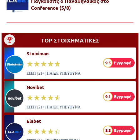
Γιάγκουσιτς ο Παναθηναϊκός στο
Conference (5/8)
TOP ΣΤΟΙΧΗΜΑΤΙΚΕΣ
Stoiximan
☆☆☆☆☆
★★★★★
9.5
Εγγραφή
ΕΕΕΠ | 21+ | ΠΑΙΞΕ ΥΠΕΥΘΥΝΑ
Novibet
☆☆☆☆☆
★★★★★
9.1
Εγγραφή
ΕΕΕΠ | 21+ | ΠΑΙΞΕ ΥΠΕΥΘΥΝΑ
Elabet
☆☆☆☆☆
★★★★★
8.8
Εγγραφή