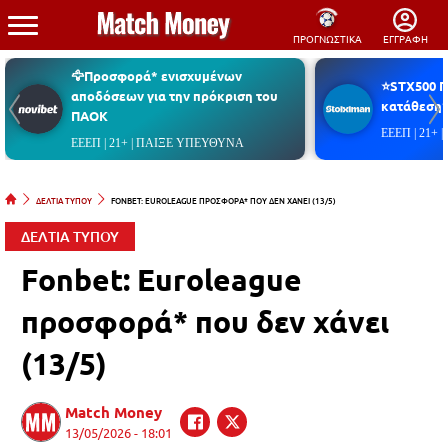
ΠΡΟΓΝΩΣΤΙΚΑ
ΕΓΓΡΑΦΗ
🦅Προσφορά* ενισχυμένων
⭐STX500 
αποδόσεων για την πρόκριση του
κατάθεση*
ΠΑΟΚ
ΕΕΕΠ | 21+
ΕΕΕΠ | 21+ | ΠΑΙΞΕ ΥΠΕΥΘΥΝΑ
ΔΕΛΤΙΑ ΤΥΠΟΥ
FONBET: EUROLEAGUE ΠΡΟΣΦΟΡΑ* ΠΟΥ ΔΕΝ ΧΑΝΕΙ (13/5)
ΔΕΛΤΙΑ ΤΥΠΟΥ
Fonbet: Euroleague
προσφορά* που δεν χάνει
(13/5)
Match Money
13/05/2026 - 18:01