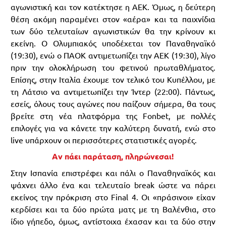
αγωνιστική και τον κατέκτησε η ΑΕΚ. Όμως, η δεύτερη
θέση ακόμη παραμένει στον «αέρα» και τα παιχνίδια
των δύο τελευταίων αγωνιστικών θα την κρίνουν κι
εκείνη. Ο Ολυμπιακός υποδέχεται τον Παναθηναϊκό
(19:30), ενώ ο ΠΑΟΚ αντιμετωπίζει την ΑΕΚ (19:30), λίγο
πριν την ολοκλήρωση του φετινού πρωταθλήματος.
Επίσης, στην Ιταλία έχουμε τον τελικό του Κυπέλλου, με
τη Λάτσιο να αντιμετωπίζει την Ίντερ (22:00). Πάντως,
εσείς, όλους τους αγώνες που παίζουν σήμερα, θα τους
βρείτε στη νέα πλατφόρμα της Fonbet, με πολλές
επιλογές για να κάνετε την καλύτερη δυνατή, ενώ στο
live υπάρχουν οι περισσότερες στατιστικές αγορές.
Aν πάει παράταση, πληρώνεσαι!
Στην Ισπανία επιστρέφει και πάλι ο Παναθηναϊκός και
ψάχνει άλλο ένα και τελευταίο break ώστε να πάρει
εκείνος την πρόκριση στο Final 4. Οι «πράσινοι» είχαν
κερδίσει και τα δύο πρώτα ματς με τη Βαλένθια, στο
ίδιο γήπεδο, όμως, αντίστοιχα έχασαν και τα δύο στην