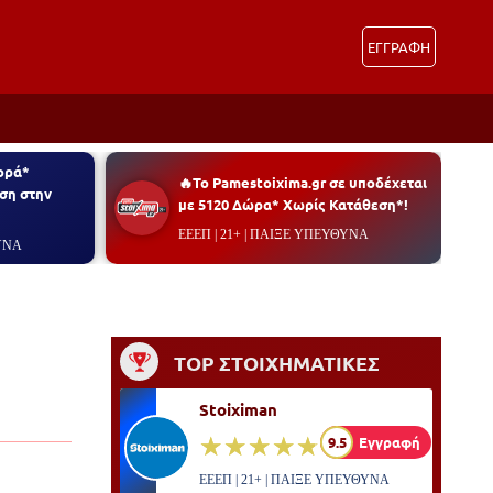
ΕΓΓΡΑΦΗ
ορά*
🔥Το Pamestoixima.gr σε υποδέχεται
ση στην
με 5120 Δώρα* Χωρίς Κατάθεση*!
ΕΕΕΠ | 21+ | ΠΑΙΞΕ ΥΠΕΥΘΥΝΑ
ΘΥΝΑ
TOP ΣΤΟΙΧΗΜΑΤΙΚΕΣ
Stoiximan
☆☆☆☆☆
★★★★★
9.5
Εγγραφή
ΕΕΕΠ | 21+ | ΠΑΙΞΕ ΥΠΕΥΘΥΝΑ