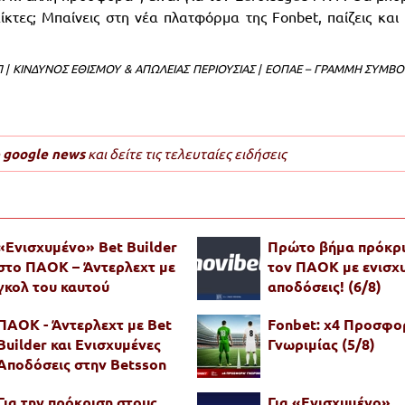
κτες; Μπαίνεις στη νέα πλατφόρμα της Fonbet, παίζεις και 
ΕΠ | ΚΙΝΔΥΝΟΣ ΕΘΙΣΜΟΥ & ΑΠΩΛΕΙΑΣ ΠΕΡΙΟΥΣΙΑΣ | ΕΟΠΑΕ – ΓΡΑΜΜΗ ΣΥΜΒΟ
ο
google news
και δείτε τις τελευταίες ειδήσεις
«Ενισχυμένο» Bet Builder
Πρώτο βήμα πρόκρι
στο ΠΑΟΚ – Άντερλεχτ με
τον ΠΑΟΚ με ενισχ
γκολ του καυτού
αποδόσεις! (6/8)
Κωνσταντέλια (6/8)
ΠΑΟΚ - Άντερλεχτ με Bet
Fonbet: x4 Προσφο
Builder και Ενισχυμένες
Γνωριμίας (5/8)
Αποδόσεις στην Betsson
(6/8)
Για την πρόκριση στους
Για «Ενισχυμένο»