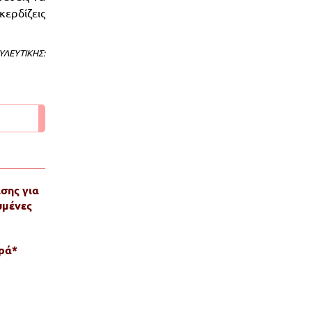
κερδίζεις
ΥΛΕΥΤΙΚΗΣ:
σης για
υμένες
ρά*