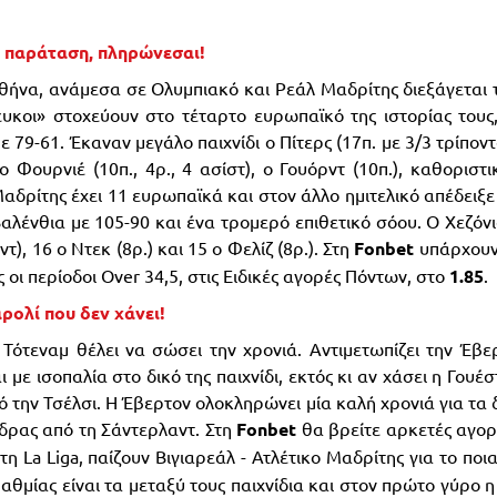
ι παράταση, πληρώνεσαι!
 Αθήνα, ανάμεσα σε Ολυμπιακό και Ρεάλ Μαδρίτης διεξάγεται
υκοι» στοχεύουν στο τέταρτο ευρωπαϊκό της ιστορίας τους
 79-61. Έκαναν μεγάλο παιχνίδι ο Πίτερς (17π. με 3/3 τρίποντ
 ο Φουρνιέ (10π., 4ρ., 4 ασίστ), ο Γουόρντ (10π.), καθοριστι
αδρίτης έχει 11 ευρωπαϊκά και στον άλλο ημιτελικό απέδειξε
αλένθια με 105-90 και ένα τρομερό επιθετικό σόου. Ο Χεζόνι
), 16 ο Ντεκ (8ρ.) και 15 ο Φελίζ (8ρ.). Στη
Fonbet
υπάρχουν
 οι περίοδοι Over 34,5, στις Ειδικές αγορές Πόντων, στο
1.85
.
ρολί που δεν χάνει!
Τότεναμ θέλει να σώσει την χρονιά. Αντιμετωπίζει την Έβε
ε ισοπαλία στο δικό της παιχνίδι, εκτός κι αν χάσει η Γουέσ
από την Τσέλσι. Η Έβερτον ολοκληρώνει μία καλή χρονιά για τα
έδρας από τη Σάντερλαντ. Στη
Fonbet
θα βρείτε αρκετές αγορ
στη La Liga, παίζουν Βιγιαρεάλ - Ατλέτικο Μαδρίτης για το ποια
θμίας είναι τα μεταξύ τους παιχνίδια και στον πρώτο γύρο η