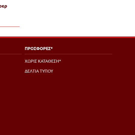
ρερ
ΠΡΟΣΦΟΡΕΣ*
ΧΩΡΙΣ ΚΑΤΑΘΕΣΗ*
ΔΕΛΤΙΑ ΤΥΠΟΥ