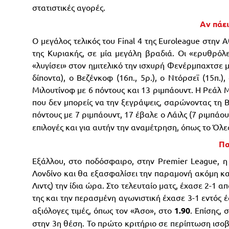
στατιστικές αγορές.
Aν πάε
Ο μεγάλος τελικός του Final 4 της Euroleague στην
της Κυριακής, σε μία μεγάλη βραδιά. Οι «ερυθρόλε
«λυγίσει» στον ημιτελικό την ισχυρή Φενέρμπαχτσε με
δίποντα), ο Βεζένκοφ (16π., 5ρ.), ο Ντόρσεϊ (15π.),
Μιλουτίνοφ με 6 πόντους και 13 ριμπάουντ. Η Ρεάλ Μ
που δεν μπορείς να την ξεγράψεις, σαρώνοντας τη Β
πόντους με 7 ριμπάουντ, 17 έβαλε ο Λάιλς (7 ριμπάουντ
επιλογές και για αυτήν την αναμέτρηση, όπως το Όλες
Πα
Εξάλλου, στο ποδόσφαιρο, στην Premier League, η 
Λονδίνο και θα εξασφαλίσει την παραμονή ακόμη και μ
Λιντς) την ίδια ώρα. Στο τελευταίο ματς, έχασε 2-1 
της και την περασμένη αγωνιστική έχασε 3-1 εντός 
αξιόλογες τιμές, όπως τον «Άσο», στο
1.90
. Επίσης, 
στην 3η θέση. Το πρώτο κριτήριο σε περίπτωση ισοβα