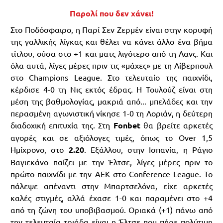
Παρολί που δεν χάνει!
Στο Ποδόσφαιρο, η Παρί Σεν Ζερμέν είναι στην κορυφή
της γαλλικής λίγκας και θέλει να κάνει άλλο ένα βήμα
τίτλου, ούσα στο +1 και ματς λιγότερο από τη Λανς. Και
όλα αυτά, λίγες μέρες πριν τις «μάχες» με τη Λίβερπουλ
στο Champions League. Στο τελευταίο της παιχνίδι,
κέρδισε 4-0 τη Νις εκτός έδρας. Η Τουλούζ είναι στη
μέση της βαθμολογίας, μακριά από... μπελάδες και την
περασμένη αγωνιστική νίκησε 1-0 τη Λοριάν, η δεύτερη
διαδοχική επιτυχία της. Στη
Fonbet
θα βρείτε αρκετές
αγορές και σε αξιόλογες τιμές, όπως το Over 1,5
Ημίχρονο, στο
2.20
. Εξάλλου, στην Ισπανία, η Ράγιο
Βαγιεκάνο παίζει με την Έλτσε, λίγες μέρες πριν το
πρώτο παιχνίδι με την ΑΕΚ στο Conference League. Το
πάλεψε απέναντι στην Μπαρτσελόνα, είχε αρκετές
καλές στιγμές, αλλά έχασε 1-0 και παραμένει στο +4
από τη ζώνη του υποβιβασμού. Οριακά (+1) πάνω από
την τελευταία τριάδα είναι η Έλτσε που πήρε πολύτιμη