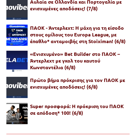
Αυλαία σε Ολλανδία και Πορτογαλία με
ενισχυμένες αποδόσεις! (7/8)
ΠΑΟΚ - Άντερλεχτ: Η μάχη για τη είσοδο
στους ομίλους του Europa League, με
έπαθλο* ανταμοιβής στη Stoiximan! (6/8)
«Ενισχυμένο» Bet Builder στο ΠΑΟΚ –
Άντερλεχτ με γκολ του καυτού
Κωνσταντέλια (6/8)
Πρώτο βήμα πρόκρισης για τον ΠΑΟΚ με
ενισχυμένες αποδόσεις! (6/8)
Super προσφορά: Η πρόκριση του ΠΑΟΚ
σε απόδοση* 100! (6/8)