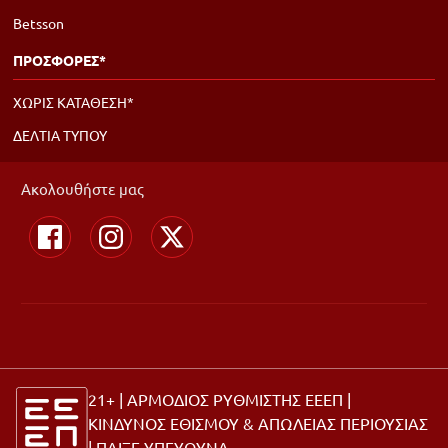
Betsson
ΠΡΟΣΦΟΡΕΣ*
ΧΩΡΙΣ ΚΑΤΑΘΕΣΗ*
ΔΕΛΤΙΑ ΤΥΠΟΥ
Ακολουθήστε μας
21+ | ΑΡΜΟΔΙΟΣ ΡΥΘΜΙΣΤΗΣ ΕΕΕΠ |
ΚΙΝΔΥΝΟΣ ΕΘΙΣΜΟΥ & ΑΠΩΛΕΙΑΣ ΠΕΡΙΟΥΣΙΑΣ
|
ΠΑΙΞΕ ΥΠΕΥΘΥΝΑ