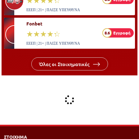
☆☆☆☆☆
★★★★★
ΕΕΕΠ | 21+ | ΠΑΙΞΕ ΥΠΕΥΘΥΝΑ
Fonbet
☆☆☆☆☆
★★★★★
8.6
Εγγραφή
ΕΕΕΠ | 21+ | ΠΑΙΞΕ ΥΠΕΥΘΥΝΑ
Όλες οι Στοιχηματικές
ΣΤΟΙΧΗΜΑ