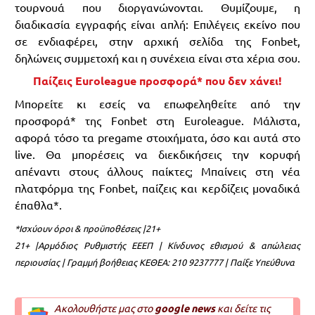
τουρνουά που διοργανώνονται. Θυμίζουμε, η
διαδικασία εγγραφής είναι απλή: Επιλέγεις εκείνο που
σε ενδιαφέρει, στην αρχική σελίδα της Fonbet,
δηλώνεις συμμετοχή και η συνέχεια είναι στα χέρια σου.
Παίζεις Euroleague προσφορά* που δεν χάνει!
Μπορείτε κι εσείς να επωφεληθείτε από την
προσφορά* της Fonbet στη Euroleague. Μάλιστα,
αφορά τόσο τα pregame στοιχήματα, όσο και αυτά στο
live. Θα μπορέσεις να διεκδικήσεις την κορυφή
απέναντι στους άλλους παίκτες; Μπαίνεις στη νέα
πλατφόρμα της Fonbet, παίζεις και κερδίζεις μοναδικά
έπαθλα*.
*Ισχύουν όροι & προϋποθέσεις |21+
21+ |Αρμόδιος Ρυθμιστής ΕΕΕΠ | Κίνδυνος εθισμού & απώλειας
περιουσίας | Γραμμή βοήθειας ΚΕΘΕΑ: 210 9237777 | Παίξε Υπεύθυνα
Ακολουθήστε μας στο
google news
και δείτε τις