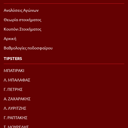
Αναλύσεις Αγώνων
Θεωρία στοιχήματος
Κουπόνι Στοιχήματος
Αρχική
Βαθμολογίες ποδοσφαίρου
TIPSTERS
ΜΠΑΤΙΡΑΚΙ
Λ. ΜΠΑΛΑΦΑΣ
Γ. ΠΕΤΡΗΣ
Α. ΖΑΧΑΡΑΚΗΣ
Λ. ΛΥΡΙΤΖΗΣ
Γ. ΡΑΠΤΑΚΗΣ
Σ. ΜΟΥΡΕΛΗΣ