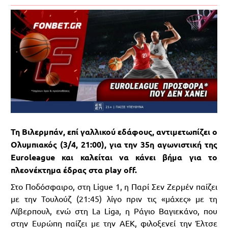
Τη Βιλερμπάν, επί γαλλικού εδάφους, αντιμετωπίζει ο
Ολυμπιακός (3/4, 21:00), για την 35η αγωνιστική της
Euroleague και καλείται να κάνει βήμα για το
πλεονέκτημα έδρας στα play off.
Στο Ποδόσφαιρο, στη Ligue 1, η Παρί Σεν Ζερμέν παίζει
με την Τουλούζ (21:45) λίγο πριν τις «μάχες» με τη
Λίβερπουλ, ενώ στη La Liga, η Ράγιο Βαγιεκάνο, που
στην Ευρώπη παίζει με την ΑΕΚ, φιλοξενεί την Έλτσε