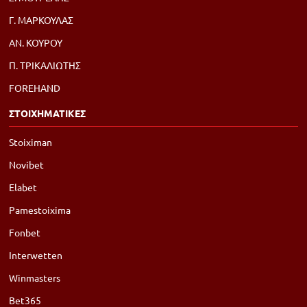
Γ. ΜΑΡΚΟΥΛΑΣ
ΑΝ. ΚΟΥΡΟΥ
Π. ΤΡΙΚΑΛΙΩΤΗΣ
FOREHAND
ΣΤΟΙΧΗΜΑΤΙΚΕΣ
Stoiximan
Novibet
Elabet
Pamestoixima
Fonbet
Interwetten
Winmasters
Bet365