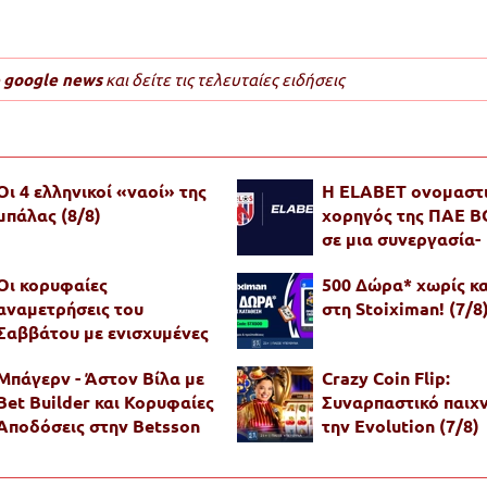
ο
google news
και δείτε τις τελευταίες ειδήσεις
Οι 4 ελληνικοί «ναοί» της
Η ELABET ονομαστ
μπάλας (8/8)
χορηγός της ΠΑΕ 
σε μια συνεργασία-
ορόσημο (8/8)
Oι κορυφαίες
500 Δώρα* χωρίς κ
αναμετρήσεις του
στη Stoiximan! (7/8
Σαββάτου με ενισχυμένες
αποδόσεις! (8/8)
Μπάγερν - Άστον Βίλα με
Crazy Coin Flip:
Bet Builder και Κορυφαίες
Συναρπαστικό παιχν
Αποδόσεις στην Betsson
την Evolution (7/8)
(7/8)