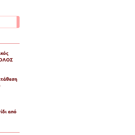
ικός
ΒΟΛΟΣ
ατάθεση
)
ίδι από