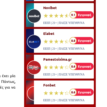
Novibet
☆☆☆☆☆
★★★★★
9.1
Εγγραφή
ΕΕΕΠ | 21+ | ΠΑΙΞΕ ΥΠΕΥΘΥΝΑ
Elabet
☆☆☆☆☆
★★★★★
8.8
Εγγραφή
ΕΕΕΠ | 21+ | ΠΑΙΞΕ ΥΠΕΥΘΥΝΑ
Pamestoixima.gr
☆☆☆☆☆
★★★★★
8.6
Εγγραφή
ΕΕΕΠ | 21+ | ΠΑΙΞΕ ΥΠΕΥΘΥΝΑ
 έχει μία
. Πάντως,
Fonbet
ές για να
☆☆☆☆☆
★★★★★
8.6
Εγγραφή
ΕΕΕΠ | 21+ | ΠΑΙΞΕ ΥΠΕΥΘΥΝΑ