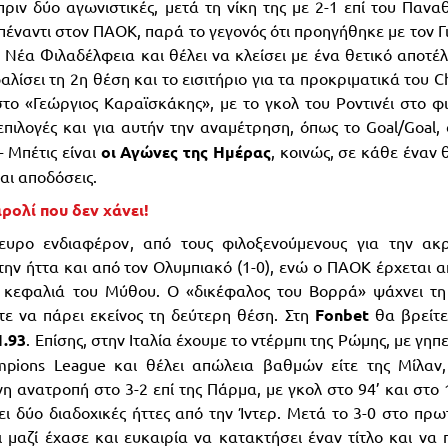
ν δύο αγωνιστικές, μετά τη νίκη της με 2-1 επί του Πανα
έναντι στον ΠΑΟΚ, παρά το γεγονός ότι προηγήθηκε με τον Γι
η Νέα Φιλαδέλφεια και θέλει να κλείσει με ένα θετικό αποτέ
λίσει τη 2η θέση και το εισιτήριο για τα προκριματικά του 
ο «Γεώργιος Καραϊσκάκης», με το γκολ του Ροντινέι στο φ
πιλογές και για αυτήν την αναμέτρηση, όπως το Goal/Goal,
 Μπέτις είναι
οι Αγώνες της Ημέρας
, κοινώς, σε κάθε έναν 
αι αποδόσεις.
ρολί που δεν χάνει!
υρο ενδιαφέρον, από τους φιλοξενούμενους για την ακρ
την ήττα και από τον Ολυμπιακό (1-0), ενώ ο ΠΑΟΚ έρχεται α
ν κεφαλιά του Μύθου. Ο «δικέφαλος του Βορρά» ψάχνει τη 
ε να πάρει εκείνος τη δεύτερη θέση. Στη
Fonbet
θα βρείτε
1.93
. Επίσης, στην Ιταλία έχουμε το ντέρμπι της Ρώμης, με γηπ
mpions League και θέλει απώλεια βαθμών είτε της Μίλαν, 
νη ανατροπή στο 3-2 επί της Πάρμα, με γκολ στο 94’ και στο 
ει δύο διαδοχικές ήττες από την Ίντερ. Μετά το 3-0 στο πρ
ι μαζί έχασε και ευκαιρία να κατακτήσει έναν τίτλο και να 