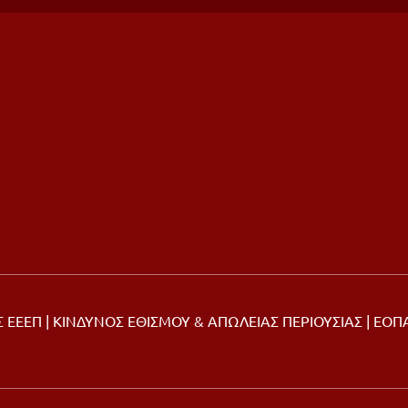
 ΕΕΕΠ | ΚΙΝΔΥΝΟΣ ΕΘΙΣΜΟΥ & ΑΠΩΛΕΙΑΣ ΠΕΡΙΟΥΣΙΑΣ |
ΕΟΠΑ