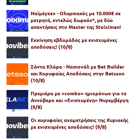
Ναϊμέγκεν - Ολυμπιακός με 10.000€ σε
μετρητά, εντελώς δωρεάν*, με δύο
απαντήσεις στο Master της Stoiximan!
(10/8)
Εκκίνηση εβδομάδας με ενισχυμένες
αποδόσεις! (10/8)
Σάντα Κλάρα - Νασιονάλ με Bet Builder
και Κορυφαίες Αποδόσεις στην Betsson
(10/8)
Πρεμιέρα με «combo» ημιχρόνων για το
Αννόβερο και «Ενισχυμένη» Νυρεμβέργη
(9/8)
Oι κορυφαίες αναμετρήσεις της Κυριακής
με ενισχυμένες αποδόσεις! (9/8)