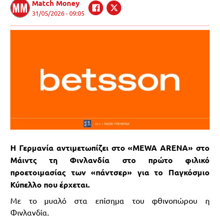
Match Money
31/05/2026 - 09:05
Η Γερμανία αντιμετωπίζει στο «MEWA ARENA» στο
Μάιντς τη Φινλανδία στο πρώτο φιλικό
προετοιμασίας των «πάντσερ» για το Παγκόσμιο
Κύπελλο που έρχεται.
Με το μυαλό στα επίσημα του φθινοπώρου η
Φινλανδία.