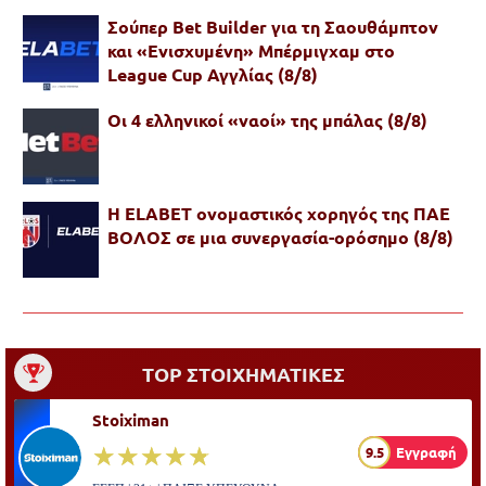
Σούπερ Bet Builder για τη Σαουθάμπτον
και «Ενισχυμένη» Μπέρμιγχαμ στο
League Cup Αγγλίας (8/8)
Οι 4 ελληνικοί «ναοί» της μπάλας (8/8)
Η ELABET ονομαστικός χορηγός της ΠΑΕ
ΒΟΛΟΣ σε μια συνεργασία-ορόσημο (8/8)
TOP ΣΤΟΙΧΗΜΑΤΙΚΕΣ
Stoiximan
☆☆☆☆☆
★★★★★
9.5
Εγγραφή