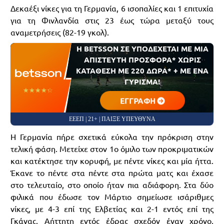
Δεκαέξι νίκες για τη Γερμανία, 6 ισοπαλίες και 1 επιτυχία
για τη Φινλανδία στις 23 έως τώρα μεταξύ τους
αναμετρήσεις (82-19 γκολ).
Η BETSSON ΣΕ ΥΠΟΔΕΧΕΤΑΙ ΜΕ ΜΙΑ
ΑΠΙΣΤΕΥΤΗ ΠΡΟΣΦΟΡΑ* ΧΩΡΙΣ
ΚΑΤΑΘΕΣΗ ΜΕ 220 ΔΩΡΑ* + ΜΕ ΕΝΑ
ΓΥΡΙΣΜΑ!
☆☆☆☆☆
★★★★★
ΕΓΓΡΑΦΗ
ΕΕΕΠ | 21+ | ΠΑΙΞΕ ΥΠΕΥΘΥΝΑ
Η Γερμανία πήρε σχετικά εύκολα την πρόκριση στην
τελική φάση. Μετείχε στον 1ο όμιλο των προκριματικών
και κατέκτησε την κορυφή, με πέντε νίκες και μία ήττα.
Έκανε το πέντε στα πέντε στα πρώτα ματς και έχασε
στο τελευταίο, στο οποίο ήταν πια αδιάφορη. Στα δύο
φιλικά που έδωσε τον Μάρτιο σημείωσε ισάριθμες
νίκες, με 4-3 επί της Ελβετίας και 2-1 εντός επί της
Γκάνας. Αήττητη εντός έδρας σχεδόν έναν χρόνο,