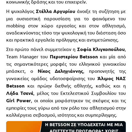
κοινωνικής δράσης και του επιχειρείν.
Η ψυχολόγος
Στέλλα Αργυρίου
άνοιξε τη συζήτηση με
μια ουσιαστική παρουσίαση για το φαινόμενο του
mobbing στον χώρο εργασίας και στον αθλητισμό,
αναδεικνύοντας τόσο την ψυχολογική του διάσταση όσο
και πρακτικά εργαλεία πρόληψης και αντιμετώπισης.
Στο πρώτο πάνελ συμμετείχαν η
Σοφία Κλιγκοπούλου
,
Team Manager του
Περιστερίου Β
etsson
και μία από
τις σημαντικότερες μορφές του ελληνικού γυναικείου
μπάσκετ, ο
Νίκος Δεληγιάννης
, προπονητής της
γυναικείας ομάδας υδατοσφαίρισης του
Άλιμος ΝΑΣ
Betsson
και πρώην διεθνής αθλητής, καθώς και η
Λήδα Τσενέ
, μέλος του Εκτελεστικού Συμβουλίου του
Girl
Power
, οι οποίοι μοιράστηκαν τις σκέψεις και τις
εμπειρίες τους γύρω από τον ρόλο του αθλητισμού στην
καλλιέργεια σεβασμού, ισότητας και συμπερίληψης.
Η BETSSON ΣΕ ΥΠΟΔΕΧΕΤΑΙ ΜΕ ΜΙΑ
ΑΠΙΣΤΕΥΤΗ ΠΡΟΣΦΟΡΑ* ΧΩΡΙΣ