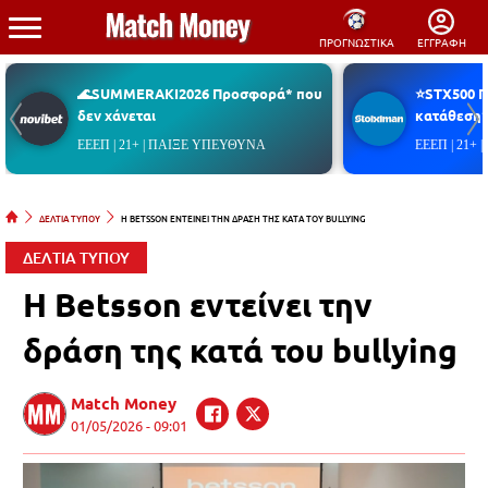
ΠΡΟΓΝΩΣΤΙΚΑ
ΕΓΓΡΑΦΗ
🌊SUMMERAKI2026 Προσφορά* που
⭐STX500 
δεν χάνεται
κατάθεση*
ΕΕΕΠ | 21+ | ΠΑΙΞΕ ΥΠΕΥΘΥΝΑ
ΕΕΕΠ | 21+
ΔΕΛΤΙΑ ΤΥΠΟΥ
Η BETSSON ΕΝΤΕΙΝΕΙ ΤΗΝ ΔΡΑΣΗ ΤΗΣ ΚΑΤΑ ΤΟΥ BULLYING
ΔΕΛΤΙΑ ΤΥΠΟΥ
Η Betsson εντείνει την
δράση της κατά του bullying
Match Money
01/05/2026 - 09:01