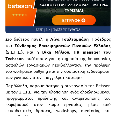
ΚΑΤΑΘΕΣΗ ΜΕ 220 ΔΩΡΑ* + ΜΕ ΕΝΑ
ΓΥΡΙΣΜΑ!
☆☆☆☆☆
★★★★★
ΕΓΓΡΑΦΗ
ΕΕΕΠ | 21+ | ΠΑΙΞΕ ΥΠΕΥΘΥΝΑ
Στο δεύτερο πάνελ, η
Λίνα Τσαλταμπάση
, Πρόεδρος
του
Σύνδεσμος Επιχειρηματιών Γυναικών Ελλάδος
(Σ.Ε.Γ.Ε.)
, και η
Βίκη Μήλιου
,
HR
manager του
Techsson
, συζήτησαν για τη σημασία της δημιουργίας
ασφαλών εργασιακών περιβαλλόντων, την πρόληψη
του workplace bullying και την ουσιαστική ενδυνάμωση
των γυναικών στον επαγγελματικό χώρο.
Παράλληλα, παρουσιάστηκε η συνεργασία της Betsson
με τον Σ.Ε.Γ.Ε. για την υλοποίηση ενός ολοκληρωμένου
προγράμματος πρόληψης και αντιμετώπισης του
εκφοβισμού στον χώρο εργασίας, μέσα από
εκπαιδευτικές δράσεις, workshops, mentoring και