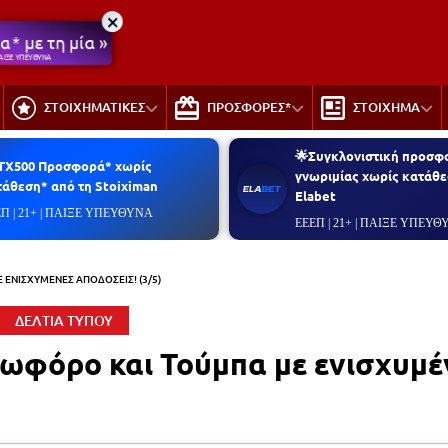
* με τη μία »
 ΠΑΙΞΕ ΥΠΕΥΘΥΝΑ
ΣΤΟΙΧΗΜΑΤΙΚΕΣ
ΠΡΟΣΦΟΡΕΣ*
ΣΤΟΙΧΗΜΑ
🌟Συγκλονιστική προσφ
TX500 Προσφορά* χωρίς
γνωριμίας χωρίς κατάθε
τάθεση* από τη Stoiximan
Elabet
Π | 21+ | ΠΑΙΞΕ ΥΠΕΥΘΥΝΑ
ΕΕΕΠ | 21+ | ΠΑΙΞΕ ΥΠΕΥ
ΕΝΙΣΧΥΜΕΝΕΣ ΑΠΟΔΟΣΕΙΣ! (3/5)
ΔΕΛΤΙΑ ΤΥΠΟΥ
εωφόρο και Τούμπα με ενισχυμέ