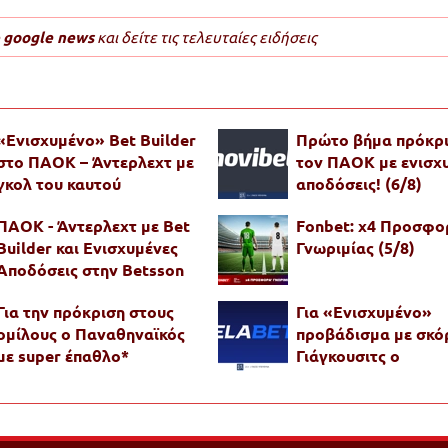
ο
google news
και δείτε τις τελευταίες ειδήσεις
«Ενισχυμένο» Bet Builder
Πρώτο βήμα πρόκρι
στο ΠΑΟΚ – Άντερλεχτ με
τον ΠΑΟΚ με ενισχ
γκολ του καυτού
αποδόσεις! (6/8)
Κωνσταντέλια (6/8)
ΠΑΟΚ - Άντερλεχτ με Bet
Fonbet: x4 Προσφο
Builder και Ενισχυμένες
Γνωριμίας (5/8)
Αποδόσεις στην Betsson
(6/8)
Για την πρόκριση στους
Για «Ενισχυμένο»
ομίλους ο Παναθηναϊκός
προβάδισμα με σκό
με super έπαθλο*
Γιάγκουσιτς ο
ανταμοιβής! (5/8)
Παναθηναϊκός στο
Conference (5/8)