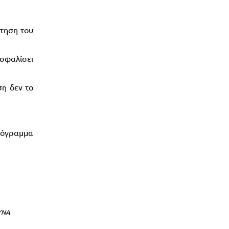
κτηση του
ασφαλίσει
ση δεν το
ρόγραμμα
ΥΝΑ