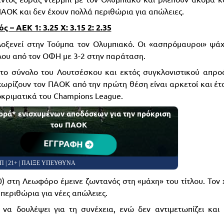
ΠΑΟΚ και δεν έχουν πολλά περιθώρια για απώλειες.
ς – ΑΕΚ 1: 3.25
X: 3.15 2: 2.35
λοξενεί στην Τούμπα τον Ολυμπιακό. Οι «ασπρόμαυροι» ψάχ
λλου από τον ΟΦΗ με 3-2 στην παράταση.
ε το σύνολο του Λουτσέσκου και εκτός συγκλονιστικού απρ
χωρίζουν τον ΠΑΟΚ από την πρώτη θέση είναι αρκετοί και έτσ
οκριματικά του Champions League.
ρά* ενισχυμένων αποδόσεων για την πρόκριση
του ΠΑΟΚ
ΕΓΓΡΑΦΗ
Π | 21+ | ΠΑΙΞΕ ΥΠΕΥΘΥΝΑ
-0) στη Λεωφόρο έμεινε ζωντανός στη «μάχη» του τίτλου. Τον
 περιθώρια για νέες απώλειες.
να δουλέψει για τη συνέχεια, ενώ δεν αντιμετωπίζει και 