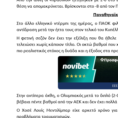
θέση να απομακρύνεται. Βρίσκονται στο -8 από τον 
Παναθηναϊκό
Στο άλλο ελληνικό ντέρμπι της ημέρας, ο ΠΑΟΚ φι
αντίδραση μετά την ήττα τους στον τελικό του Κυπέ
Η φετινή σεζόν δεν έχει την εξέλιξη που θα ήθελ
τελειώσει χωρίς κάποιον τίτλο. Οι οκτώ βαθμοί που 
πιο ρεαλιστικός στόχος η δυάδα και η έξοδος στα πρ
🦅Προσφο
☆☆☆☆☆
★★★★★
ΕΕΕ
Στην αντίπερα όχθη, ο Ολυμπιακός μετά το διπλό (2
βέβαια πέντε βαθμοί από την ΑΕΚ και δεν έχει πολλά
Ο Χοσέ Λουίς Μεντιλίμπαρ είχε αρκετό χρόνο για 
προβλήματα τραυματισμών.