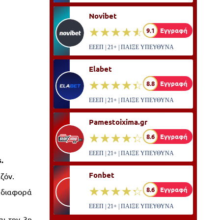
Novibet
☆☆☆☆☆
★★★★★
9.1
Εγγραφή
ΕΕΕΠ | 21+ | ΠΑΙΞΕ ΥΠΕΥΘΥΝΑ
Elabet
☆☆☆☆☆
★★★★★
8.8
Εγγραφή
ΕΕΕΠ | 21+ | ΠΑΙΞΕ ΥΠΕΥΘΥΝΑ
Pamestoixima.gr
☆☆☆☆☆
★★★★★
8.6
Εγγραφή
ΕΕΕΠ | 21+ | ΠΑΙΞΕ ΥΠΕΥΘΥΝΑ
.
Fonbet
ζόν.
☆☆☆☆☆
★★★★★
8.6
Εγγραφή
η διαφορά
ΕΕΕΠ | 21+ | ΠΑΙΞΕ ΥΠΕΥΘΥΝΑ
αι την 3η