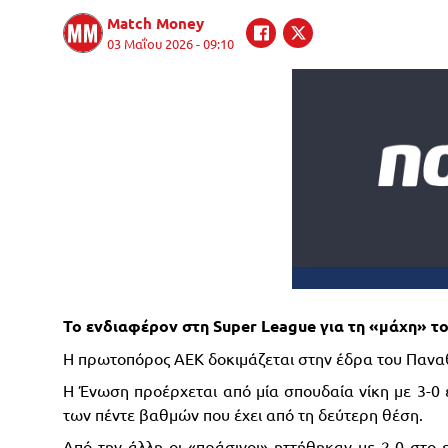
Match Money
03 Μαΐου 2026 - 09:10
Το ενδιαφέρον στη Super League για τη «μάχη» το
Η πρωτοπόρος ΑΕΚ δοκιμάζεται στην έδρα του Παναθη
Η Ένωση προέρχεται από μία σπουδαία νίκη με 3-0 
των πέντε βαθμών που έχει από τη δεύτερη θέση.
Από την άλλη οι «πράσινοι» ηττήθηκαν με 2-0 στο 