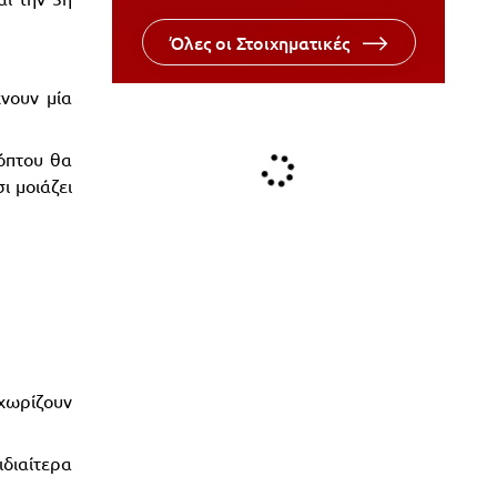
Όλες οι Στοιχηματικές
νουν μία
οόπτου θα
ι μοιάζει
 χωρίζουν
ιδιαίτερα