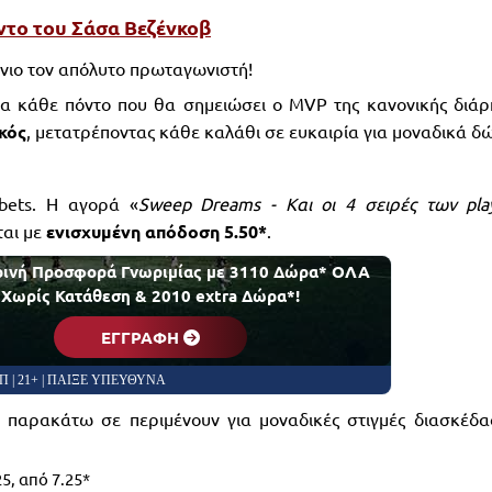
ντο του Σάσα Βεζένκοβ
νιο τον απόλυτο πρωταγωνιστή!
ια κάθε πόντο που θα σημειώσει ο MVP της κανονικής διάρ
κός
, μετατρέποντας κάθε καλάθι σε ευκαιρία για μοναδικά δ
bets. Η αγορά «
Sweep
Dreams
- Και οι 4 σειρές των pla
ται με
ενισχυμένη απόδοση 5.50*
.
ρινή Προσφορά Γνωριμίας με 3110 Δώρα* ΟΛΑ
Χωρίς Κατάθεση & 2010 extra Δώρα*!
EΓΓΡΑΦΗ
Π | 21+ | ΠΑΙΞΕ ΥΠΕΥΘΥΝΑ
α παρακάτω σε περιμένουν για μοναδικές στιγμές διασκέδα
25, από 7.25*