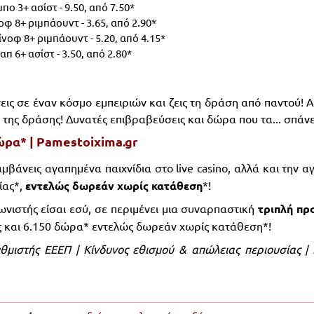
 3+ ασίστ - 9.50, από 7.50*
φ 8+ ριμπάουντ - 3.65, από 2.90*
νοφ 8+ ριμπάουντ - 5.20, από 4.15*
 6+ ασίστ - 3.50, από 2.80*
νεις σε έναν κόσμο εμπειριών και ζεις τη δράση από παντού! 
τι της δράσης! Δυνατές επιβραβεύσεις και δώρα που τα... σπάνε
ρα* | Pamestoixima.gr
αμβάνεις αγαπημένα παιχνίδια στο live casino, αλλά και την α
ίας*,
εντελώς δωρεάν χωρίς κατάθεση
*!
ωνιστής είσαι εσύ, σε περιμένει μια συναρπαστική
τριπλή π
ς και 6.150 δώρα* εντελώς δωρεάν χωρίς κατάθεση*!
υθμιστής ΕΕΕΠ | Κίνδυνος εθισμού & απώλειας περιουσίας 