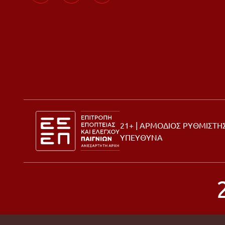
21+ | ΑΡΜΟΔΙΟΣ ΡΥΘΜΙΣΤΗΣ
ΥΠΕΥΘΥΝΑ