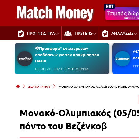
Τσιμπάς δώρα
ΕΕΕΠ | 21+ |
ΠΡΟΓΝΩΣΤΙΚΑ
TIPSTERS
ΑΝΑΛΥΣΕΙΣ
🦅Προσφορά* ενισχυμένων
⭐S
αποδόσεων για την πρόκριση του
κα
ΠΑΟΚ
ΕΕΕ
ΕΕΕΠ | 21+ | ΠΑΙΞΕ ΥΠΕΥΘΥΝΑ
ΔΕΛΤΙΑ ΤΥΠΟΥ
ΜΟΝΑΚΟ-ΟΛΥΜΠΙΑΚΟΣ (05/05): SCORE MORE-WIN MO
Μονακό-Ολυμπιακός (05/05
πόντο του Βεζένκοβ