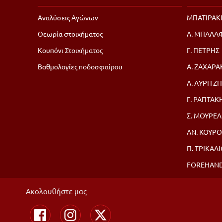
Αναλύσεις Αγώνων
ΜΠΑΤΙΡΑΚ
Θεωρία στοιχήματος
Λ. ΜΠΑΛΑ
Κουπόνι Στοιχήματος
Γ. ΠΕΤΡΗΣ
Βαθμολογίες ποδοσφαίρου
Α. ΖΑΧΑΡΑ
Λ. ΛΥΡΙΤΖ
Γ. ΡΑΠΤΑΚ
Σ. ΜΟΥΡΕ
ΑΝ. ΚΟΥΡΟ
Π. ΤΡΙΚΑΛ
FOREHAN
Ακολουθήστε μας