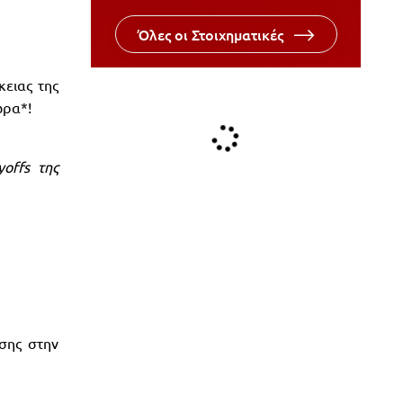
Όλες οι Στοιχηματικές
κειας της
ώρα*!
yoffs
της
σης στην