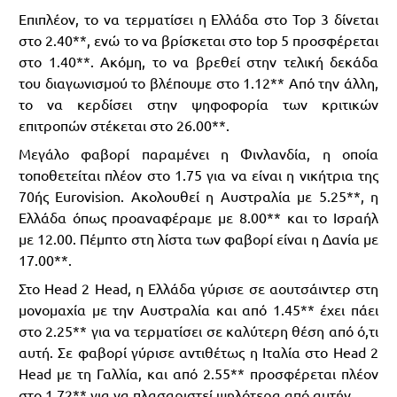
Επιπλέον, το να τερματίσει η Ελλάδα στο Top 3 δίνεται
στο 2.40**, ενώ το να βρίσκεται στο top 5 προσφέρεται
στο 1.40**. Ακόμη, το να βρεθεί στην τελική δεκάδα
του διαγωνισμού το βλέπουμε στο 1.12** Από την άλλη,
το να κερδίσει στην ψηφοφορία των κριτικών
επιτροπών στέκεται στο 26.00**.
Μεγάλο φαβορί παραμένει η Φινλανδία, η οποία
τοποθετείται πλέον στο 1.75 για να είναι η νικήτρια της
70ής Eurovision. Ακολουθεί η Αυστραλία με 5.25**, η
Ελλάδα όπως προαναφέραμε με 8.00** και το Ισραήλ
με 12.00. Πέμπτο στη λίστα των φαβορί είναι η Δανία με
17.00**.
Στο Head 2 Head, η Ελλάδα γύρισε σε αουτσάιντερ στη
μονομαχία με την Αυστραλία και από 1.45** έχει πάει
στο 2.25** για να τερματίσει σε καλύτερη θέση από ό,τι
αυτή. Σε φαβορί γύρισε αντιθέτως η Ιταλία στο Head 2
Head με τη Γαλλία, και από 2.55** προσφέρεται πλέον
στο 1.72** για να πλασαριστεί ψηλότερα από αυτήν.