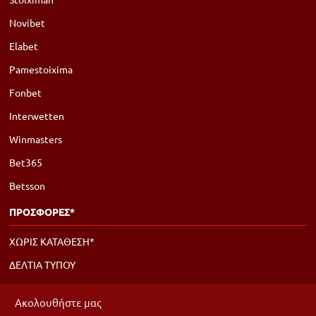
Novibet
Elabet
Pamestoixima
Fonbet
Interwetten
Winmasters
Bet365
Betsson
ΠΡΟΣΦΟΡΕΣ*
ΧΩΡΙΣ ΚΑΤΑΘΕΣΗ*
ΔΕΛΤΙΑ ΤΥΠΟΥ
Ακολουθήστε μας