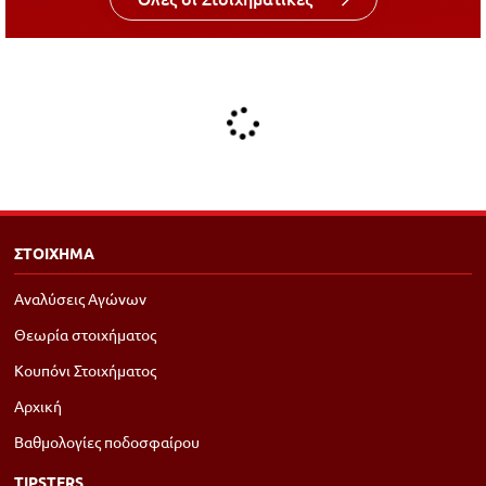
ΣΤΟΙΧΗΜΑ
Αναλύσεις Αγώνων
Θεωρία στοιχήματος
Κουπόνι Στοιχήματος
Αρχική
Βαθμολογίες ποδοσφαίρου
TIPSTERS