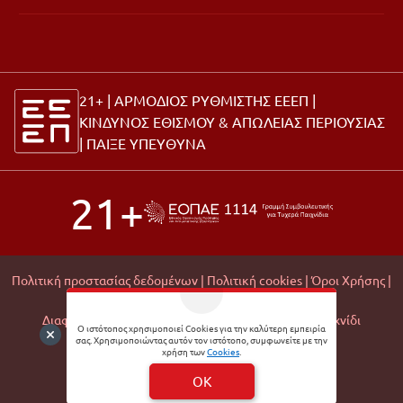
21+ | ΑΡΜΟΔΙΟΣ ΡΥΘΜΙΣΤΗΣ ΕΕΕΠ |
ΚΙΝΔΥΝΟΣ ΕΘΙΣΜΟΥ & ΑΠΩΛΕΙΑΣ ΠΕΡΙΟΥΣΙΑΣ
|
ΠΑΙΞΕ ΥΠΕΥΘΥΝΑ
21+
Πολιτική προστασίας δεδομένων |
Πολιτική cookies |
Όροι Χρήσης |
Σχετικά με εμάς |
Editorial Policy |
Διαφάνεια Εμπορικών Συνεργασιών |
Υπεύθυνο Παιχνίδι
Ο ιστότοπος χρησιμοποιεί Cookies για την καλύτερη εμπειρία
σας. Χρησιμοποιώντας αυτόν τον ιστότοπο, συμφωνείτε με την
© 2026 Matchmoney
χρήση των
Cookies
.
Developed by
Digital Winners
OK