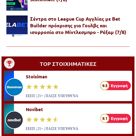
Σέντρα στο League Cup Αγγλίας με Bet
Builder πρόκρισης για Γουλβς και
ισορροπία στο Μίντλεσμπρο - Ρέξαμ (7/8)
TOP ΣΤΟΙΧΗΜΑΤΙΚΕΣ
Stoiximan
☆☆☆☆☆
★★★★★
9.5
Εγγραφή
ΕΕΕΠ | 21+ | ΠΑΙΞΕ ΥΠΕΥΘΥΝΑ
Novibet
☆☆☆☆☆
★★★★★
9.1
Εγγραφή
ΕΕΕΠ | 21+ | ΠΑΙΞΕ ΥΠΕΥΘΥΝΑ