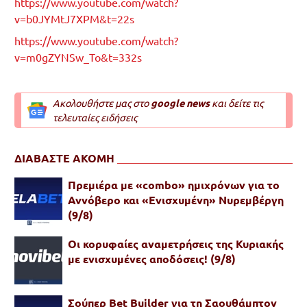
https://www.youtube.com/watch?
v=b0JYMtJ7XPM&t=22s
https://www.youtube.com/watch?
v=m0gZYNSw_To&t=332s
Ακολουθήστε μας στο
google news
και δείτε τις
τελευταίες ειδήσεις
ΔΙΑΒΑΣΤΕ ΑΚΟΜΗ
Πρεμιέρα με «combo» ημιχρόνων για το
Αννόβερο και «Ενισχυμένη» Νυρεμβέργη
(9/8)
Oι κορυφαίες αναμετρήσεις της Κυριακής
με ενισχυμένες αποδόσεις! (9/8)
Σούπερ Bet Builder για τη Σαουθάμπτον