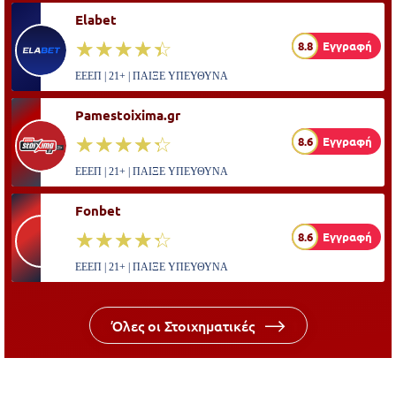
Elabet
☆☆☆☆☆
★★★★★
8.8
Εγγραφή
ΕΕΕΠ | 21+ | ΠΑΙΞΕ ΥΠΕΥΘΥΝΑ
Pamestoixima.gr
☆☆☆☆☆
★★★★★
8.6
Εγγραφή
ΕΕΕΠ | 21+ | ΠΑΙΞΕ ΥΠΕΥΘΥΝΑ
Fonbet
☆☆☆☆☆
★★★★★
8.6
Εγγραφή
ΕΕΕΠ | 21+ | ΠΑΙΞΕ ΥΠΕΥΘΥΝΑ
Όλες οι Στοιχηματικές