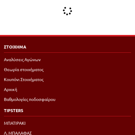
ΣΤΟΙΧΗΜΑ
Αναλύσεις Αγώνων
Θεωρία στοιχήματος
Κουπόνι Στοιχήματος
Αρχική
Βαθμολογίες ποδοσφαίρου
TIPSTERS
ΜΠΑΤΙΡΑΚΙ
Λ. ΜΠΑΛΑΦΑΣ