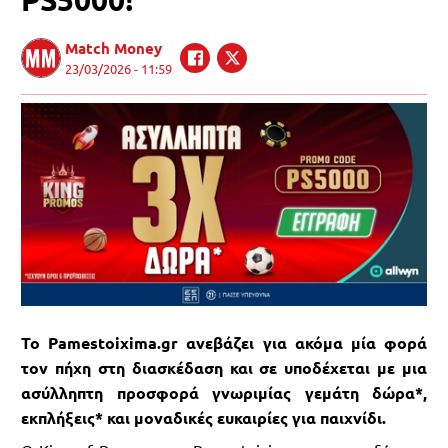
Match Money
23/03/2026 - 11:59
Το Pamestoixima.gr ανεβάζει για ακόμα μία φορά
τον πήχη στη διασκέδαση και σε υποδέχεται με μια
ασύλληπτη προσφορά γνωριμίας γεμάτη δώρα*,
εκπλήξεις* και μοναδικές ευκαιρίες για παιχνίδι.