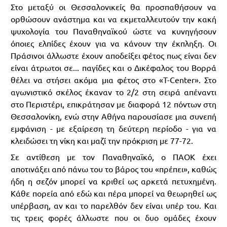
Στο μεταξύ οι Θεσσαλονικείς θα προσπαθήσουν να
ορθώσουν ανάστημα και να εκμεταλλευτούν την κακή
ψυχολογία του Παναθηναϊκού ώστε να κυνηγήσουν
όποιες ελπίδες έχουν για να κάνουν την έκπληξη. Οι
Πράσινοι άλλωστε έχουν αποδείξει φέτος πως είναι δεν
είναι άτρωτοι σε... παγίδες και ο Δικέφαλος του Βορρά
θέλει να στήσει ακόμα μια φέτος στο «T-Center». Στο
αγωνιστικό σκέλος έκαναν το 2/2 στη σειρά απέναντι
στο Περιστέρι, επικράτησαν με διαφορά 12 πόντων στη
Θεσσαλονίκη, ενώ στην Αθήνα παρουσίασε μια συνεπή
εμφάνιση - με εξαίρεση τη δεύτερη περίοδο - για να
κλειδώσει τη νίκη και μαζί την πρόκριση με 77-72.
Σε αντίθεση με τον Παναθηναϊκό, ο ΠΑΟΚ έχει
αποτινάξει από πάνω του το βάρος του «πρέπει», καθώς
ήδη η σεζόν μπορεί να κριθεί ως αρκετά πετυχημένη.
Κάθε πορεία από εδώ και πέρα μπορεί να θεωρηθεί ως
υπέρβαση, αν και το παρελθόν δεν είναι υπέρ του. Και
τις τρεις φορές άλλωστε που οι δυο ομάδες έχουν