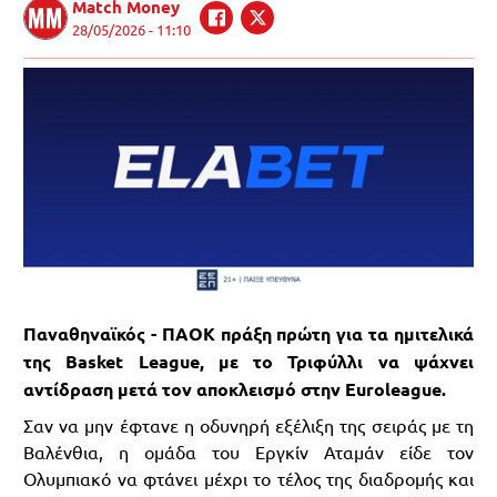
Match Money
28/05/2026 - 11:10
Παναθηναϊκός - ΠΑΟΚ πράξη πρώτη για τα ημιτελικά
της Basket League, με το Τριφύλλι να ψάχνει
αντίδραση μετά τον αποκλεισμό στην Euroleague.
Σαν να μην έφτανε η οδυνηρή εξέλιξη της σειράς με τη
Βαλένθια, η ομάδα του Εργκίν Αταμάν είδε τον
Ολυμπιακό να φτάνει μέχρι το τέλος της διαδρομής και