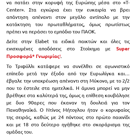
να πατάει στην κορυφή της Ευρώπης μέσα στο «T-
Center». Στα εγχώρια έχει την ευκαιρία να βρει
απάντηση απέναντι στον μεγάλο αντίπαλο με την
κατάκτηση του πρωταθλήματος, όμως πρωτίστως
πρέπει να περάσει το εμπόδιο του ΠΑΟΚ.
Δείτε στην Elabet τα ειδικά παικτών και όλες τις
ενισχυμένες αποδόσεις στο Στοίχημα με
Super
Προσφορά* Γνωριμίας
!
.
Το Τριφύλλι κατάφερε να συνέλθει σε αγωνιστικό
επίπεδο μετά την έξοδο από την Ευρωλίγκα και…
έβγαλε την υποχρέωση απέναντι στη Μύκονο, με το 2/2
που το έστειλε στα ημιτελικά. Η άμυνα μπορεί να μην
βρέθηκε στα καλύτερά της, όμως η επίθεση κουβάλησε
με δυο 90αρες που έκαναν τη δουλειά για τον
Παναθηναϊκό. Ο Ντίνος Μήτογλου ήταν ο κορυφαίος
της σειράς, καθώς με 24 πόντους στο πρώτο παιχνίδι
και με 18 στο δεύτερο ηγήθηκε στο σκοράρισμα της
ομάδας του.