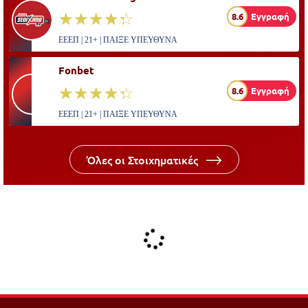
☆☆☆☆☆
★★★★★
8.6
Εγγραφή
ΕΕΕΠ | 21+ | ΠΑΙΞΕ ΥΠΕΥΘΥΝΑ
Fonbet
☆☆☆☆☆
★★★★★
8.6
Εγγραφή
ΕΕΕΠ | 21+ | ΠΑΙΞΕ ΥΠΕΥΘΥΝΑ
Όλες οι Στοιχηματικές