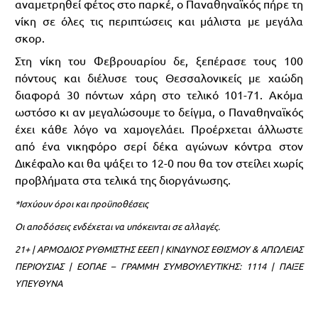
αναμετρηθεί φέτος στο παρκέ, ο Παναθηναϊκός πήρε τη
νίκη σε όλες τις περιπτώσεις και μάλιστα με μεγάλα
σκορ.
Στη νίκη του Φεβρουαρίου δε, ξεπέρασε τους 100
πόντους και διέλυσε τους Θεσσαλονικείς με χαώδη
διαφορά 30 πόντων χάρη στο τελικό 101-71. Ακόμα
ωστόσο κι αν μεγαλώσουμε το δείγμα, ο Παναθηναϊκός
έχει κάθε λόγο να χαμογελάει. Προέρχεται άλλωστε
από ένα νικηφόρο σερί δέκα αγώνων κόντρα στον
Δικέφαλο και θα ψάξει το 12-0 που θα τον στείλει χωρίς
προβλήματα στα τελικά της διοργάνωσης.
*Ισχύουν όροι και προϋποθέσεις
Οι αποδόσεις ενδέχεται να υπόκεινται σε αλλαγές.
2
1+ | ΑΡΜΟΔΙΟΣ ΡΥΘΜΙΣΤΗΣ ΕΕΕΠ | ΚΙΝΔΥΝΟΣ ΕΘΙΣΜΟΥ & ΑΠΩΛΕΙΑΣ
ΠΕΡΙΟΥΣΙΑΣ | ΕΟΠΑΕ – ΓΡΑΜΜΗ ΣΥΜΒΟΥΛΕΥΤΙΚΗΣ: 1114 | ΠΑΙΞΕ
ΥΠΕΥΘΥΝΑ