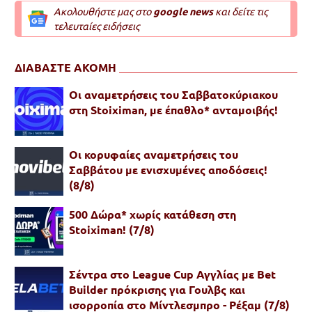
Ακολουθήστε μας στο
google news
και δείτε τις
τελευταίες ειδήσεις
ΔΙΑΒΑΣΤΕ ΑΚΟΜΗ
Οι αναμετρήσεις του Σαββατοκύριακου
στη Stoiximan, με έπαθλο* ανταμοιβής!
Oι κορυφαίες αναμετρήσεις του
Σαββάτου με ενισχυμένες αποδόσεις!
(8/8)
500 Δώρα* χωρίς κατάθεση στη
Stoiximan! (7/8)
Σέντρα στο League Cup Αγγλίας με Bet
Builder πρόκρισης για Γουλβς και
ισορροπία στο Μίντλεσμπρο - Ρέξαμ (7/8)