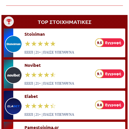
TOP ΣΤΟΙΧΗΜΑΤΙΚΕΣ
Stoiximan
☆☆☆☆☆
★★★★★
9.5
Εγγραφή
ΕΕΕΠ | 21+ | ΠΑΙΞΕ ΥΠΕΥΘΥΝΑ
Novibet
☆☆☆☆☆
★★★★★
9.1
Εγγραφή
ΕΕΕΠ | 21+ | ΠΑΙΞΕ ΥΠΕΥΘΥΝΑ
Elabet
☆☆☆☆☆
★★★★★
8.8
Εγγραφή
ΕΕΕΠ | 21+ | ΠΑΙΞΕ ΥΠΕΥΘΥΝΑ
Pamestoixima.gr