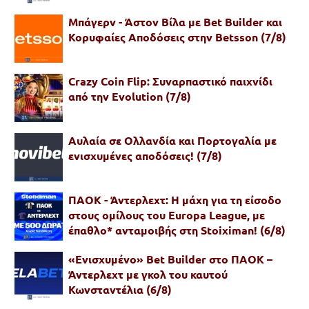
Μπάγερν - Άστον Βίλα με Bet Builder και
Κορυφαίες Αποδόσεις στην Betsson (7/8)
Crazy Coin Flip: Συναρπαστικό παιχνίδι
από την Evolution (7/8)
Αυλαία σε Ολλανδία και Πορτογαλία με
ενισχυμένες αποδόσεις! (7/8)
ΠΑΟΚ - Άντερλεχτ: Η μάχη για τη είσοδο
στους ομίλους του Europa League, με
έπαθλο* ανταμοιβής στη Stoiximan! (6/8)
«Ενισχυμένο» Bet Builder στο ΠΑΟΚ –
Άντερλεχτ με γκολ του καυτού
Κωνσταντέλια (6/8)