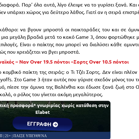
διαφορά. Παρ’ όλα αυτά, λίγο έλειψε να το γυρίσει ξανά. Και 
εν υπάρχει χώρος για δεύτερο λάθος. Γιατί αν η σειρά επιστρ
εκάθαρο: να βγουν μπροστά οι παικταράδες του και σε άμυ
ι” μια μεγάλη βραδιά μετά το κακό Game 3, όπου φορτώθηκε 
ιλογές. Είναι ο παίκτης που μπορεί να διαλύσει κάθε αμυντ
ιβώς που χρειάζεται να βγει μπροστά.
ϊκός – Ναν Over 19.5 πόντοι –Σορτς Over 10.5 πόντοι
κομβικό παίκτη της σειράς: ο Τι Τζέι Σορτς. Δεν είναι πλέον
yoffs. Στο Game 3 ήταν αυτός που γύρισε σχεδόν μόνος του το
μό, πίεσε την άμυνα της Βαλένθια και έδωσε ξανά ζωή στο
 καλά, ο ρόλος του γίνεται ακόμη μεγαλύτερος.
τική προσφορά* γνωριμίας χωρίς κατάθεση στην
Elabet
ΕΓΓΡΑΦΗ
Π | 21+ | ΠΑΙΞΕ ΥΠΕΥΘΥΝΑ