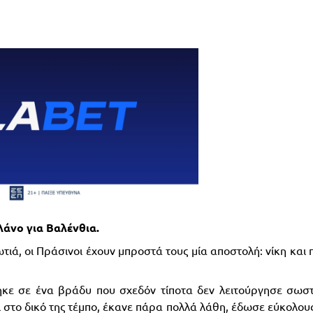
λάνο για Βαλένθια.
τιά, οι Πράσινοι έχουν μπροστά τους μία αποστολή: νίκη και
ηκε σε ένα βράδυ που σχεδόν τίποτα δεν λειτούργησε σωστ
 στο δικό της τέμπο, έκανε πάρα πολλά λάθη, έδωσε εύκολου