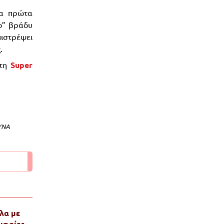
τα πρώτα
ο” βράδυ
πιστρέψει
.
 τη
Super
ΥΝΑ
λα με
ρυφαίες