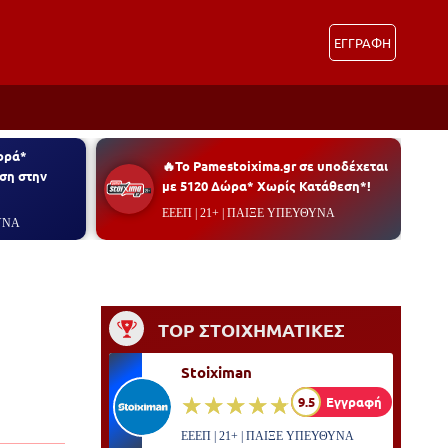
ΕΓΓΡΑΦΗ
ορά*
🔥Το Pamestoixima.gr σε υποδέχεται
ση στην
με 5120 Δώρα* Χωρίς Κατάθεση*!
ΕΕΕΠ | 21+ | ΠΑΙΞΕ ΥΠΕΥΘΥΝΑ
ΘΥΝΑ
TOP ΣΤΟΙΧΗΜΑΤΙΚΕΣ
Stoiximan
☆☆☆☆☆
★★★★★
9.5
Εγγραφή
ΕΕΕΠ | 21+ | ΠΑΙΞΕ ΥΠΕΥΘΥΝΑ