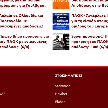
πρόκρισης για Γουλβς και
Αποδόσεις στην Be
ισορροπία στο
(7/8)
Αυλαία σε Ολλανδία και
ΠΑΟΚ - Άντερλεχτ: 
Μίντλεσμπρο - Ρέξαμ (7/8)
Πορτογαλία με
για τη είσοδο στους
ενισχυμένες αποδόσεις!
ομίλους του Europa
(7/8)
League, με έπαθλο*
Πρώτο βήμα πρόκρισης για
Super προσφορά: Η
ανταμοιβής στη Sto
τον ΠΑΟΚ με ενισχυμένες
πρόκριση του ΠΑΟΚ
(6/8)
αποδόσεις! (6/8)
απόδοση* 100! (6/8
ΣΤΟΙΧΗΜΑΤΙΚΕΣ
Ι
Stoiximan
ΦΑΣ
Novibet
Elabet