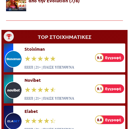
από την Evolution (7/8)
TOP ΣΤΟΙΧΗΜΑΤΙΚΕΣ
Stoiximan
☆☆☆☆☆
★★★★★
9.5
Εγγραφή
ΕΕΕΠ | 21+ | ΠΑΙΞΕ ΥΠΕΥΘΥΝΑ
Novibet
☆☆☆☆☆
★★★★★
9.1
Εγγραφή
ΕΕΕΠ | 21+ | ΠΑΙΞΕ ΥΠΕΥΘΥΝΑ
Elabet
☆☆☆☆☆
★★★★★
8.8
Εγγραφή