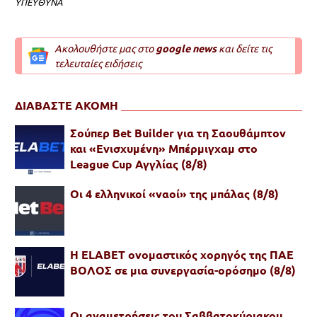
ΥΠΕΥΘΥΝΑ
Ακολουθήστε μας στο
google news
και δείτε τις
τελευταίες ειδήσεις
ΔΙΑΒΑΣΤΕ ΑΚΟΜΗ
Σούπερ Bet Builder για τη Σαουθάμπτον
και «Ενισχυμένη» Μπέρμιγχαμ στο
League Cup Αγγλίας (8/8)
Οι 4 ελληνικοί «ναοί» της μπάλας (8/8)
Η ELABET ονομαστικός χορηγός της ΠΑΕ
ΒΟΛΟΣ σε μια συνεργασία-ορόσημο (8/8)
Οι αναμετρήσεις του Σαββατοκύριακου