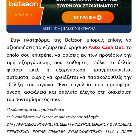
ΤΟΥΡΝΟΥΑ ΣΤΟΙΧΗΜΑΤΟΣ*
☆☆☆☆☆
★★★★★
ΕΓΓΡΑΦΗ
ΕΕΕΠ | 21+ | ΠΑΙΞΕ ΥΠΕΥΘΥΝΑ
Στην πλατφόρμα της Betsson μπορείς επίσης να
αξιοποιήσεις το εξαιρετικά χρήσιμο
Auto Cash Out
, το
οποίο σου επιτρέπει να ορίσεις εκ των προτέρων την
τιμή εξαργύρωσης που επιθυμείς. Μόλις το δελτίο
φτάσει εκεί, η εξαργύρωση πραγματοποιείται
αυτόματα, χωρίς να χρειάζεται να παρακολουθείς την
εξέλιξη του αγώνα. Ένα εργαλείο που προσφέρει
άνεση, ασφάλεια και απόλυτο έλεγχο στη διαχείριση
του πονταρίσματός σου.
*Ισχύουν όροι και προϋποθέσεις
**Οι αποδόσεις ενδέχεται να υπόκεινται σε αλλαγές.
21+ | ΑΡΜΟΔΙΟΣ ΡΥΘΜΙΣΤΗΣ ΕΕΕΠ | ΚΙΝΔΥΝΟΣ ΕΘΙΣΜΟΥ & ΑΠΩΛΕΙΑΣ
ΠΕΡΙΟΥΣΙΑΣ| ΕΟΠΑΕ ΓΡΑΜΜΗ ΣΥΜΒΟΥΛΕΥΤΙΚΗΣ: 1114 | ΠΑΙΞΕ