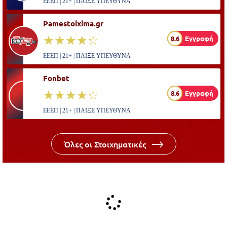
ΕΕΕΠ | 21+ | ΠΑΙΞΕ ΥΠΕΥΘΥΝΑ
Pamestoixima.gr
☆☆☆☆☆
★★★★★
8.6
Εγγραφή
ΕΕΕΠ | 21+ | ΠΑΙΞΕ ΥΠΕΥΘΥΝΑ
Fonbet
☆☆☆☆☆
★★★★★
8.6
Εγγραφή
ΕΕΕΠ | 21+ | ΠΑΙΞΕ ΥΠΕΥΘΥΝΑ
Όλες οι Στοιχηματικές