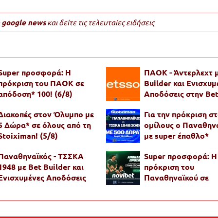
ο
google news
και δείτε τις τελευταίες ειδήσεις
Super προσφορά: Η
ΠΑΟΚ - Άντερλεχτ μ
πρόκριση του ΠΑΟΚ σε
Builder και Ενισχυμ
απόδοση* 100! (6/8)
Αποδόσεις στην Be
(6/8)
Διακοπές στον Όλυμπο με
Για την πρόκριση σ
5 Δώρα* σε όλους από τη
ομίλους ο Παναθην
Stoiximan! (5/8)
με super έπαθλο*
ανταμοιβής! (5/8)
Παναθηναϊκός - ΤΣΣΚΑ
Super προσφορά: Η
1948 με Bet Builder και
πρόκριση του
Ενισχυμένες Αποδόσεις
Παναθηναϊκού σε
στην Betsson (5/8)
απόδοση* 100! (5/8