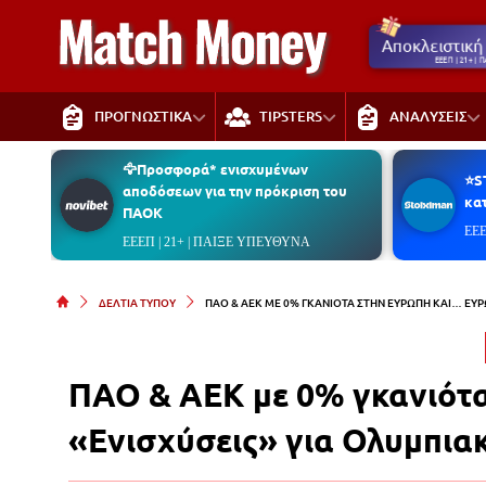
Αποκλειστικ
ΕΕΕΠ | 21+ |
ΠΡΟΓΝΩΣΤΙΚΑ
TIPSTERS
ΑΝΑΛΥΣΕΙΣ
🦅Προσφορά* ενισχυμένων
⭐S
αποδόσεων για την πρόκριση του
κα
ΠΑΟΚ
ΕΕΕ
ΕΕΕΠ | 21+ | ΠΑΙΞΕ ΥΠΕΥΘΥΝΑ
ΔΕΛΤΙΑ ΤΥΠΟΥ
ΠΑΟ & ΑΕΚ ΜΕ 0% ΓΚΑΝΙΟΤΑ ΣΤΗΝ ΕΥΡΩΠΗ ΚΑΙ… ΕΥΡΩ
ΠΑΟ & ΑΕΚ με 0% γκανιότ
«Ενισχύσεις» για Ολυμπιακ