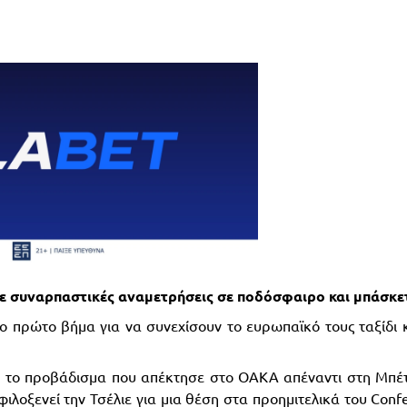
ε συναρπαστικές αναμετρήσεις σε ποδόσφαιρο και μπάσκε
 πρώτο βήμα για να συνεχίσουν το ευρωπαϊκό τους ταξίδι 
ί το προβάδισμα που απέκτησε στο ΟΑΚΑ απέναντι στη Μπέτ
ιλοξενεί την Τσέλιε για μια θέση στα προημιτελικά του Conf