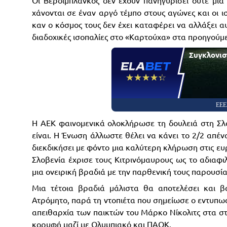
Οι Βερδιμπλάνκος δεν έχουν πανηγυρίσει ούτε μια
χάνονται σε έναν αργό τέμπο στους αγώνες και οι 
καν ο κόσμος τους δεν έχει καταφέρει να αλλάξει αυ
διαδοχικές ισοπαλίες στο «Καρτούχα» στα προηγούμε
Συγκλονισ
☆☆☆☆☆
★★★★★
ΕΕΕ
Η ΑΕΚ φαινομενικά ολοκλήρωσε τη δουλειά στη Σλ
είναι. Η Ένωση άλλωστε θέλει να κάνει το 2/2 απέν
διεκδικήσει με φόντο μια καλύτερη κλήρωση στις ευ
Σλοβενία έχρισε τους Κιτρινόμαυρους ως το αδιαφι
μια ονειρική βραδιά με την παρθενική τους παρουσία
Μια τέτοια βραδιά μάλιστα θα αποτελέσει και 
Ατρόμητο, παρά τη ντοπιέτα που σημείωσε ο εντυπω
απειθαρχία των παικτών του Μάρκο Νίκολιτς στα στ
κορυφή μαζί με Ολυμπιακό και ΠΑΟΚ.