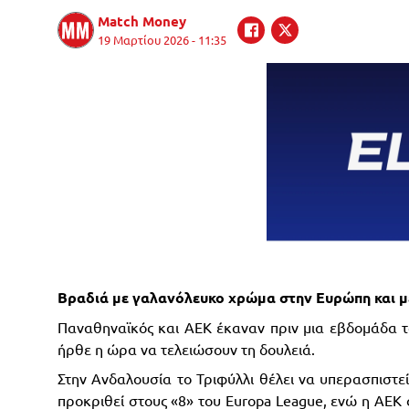
Match Money
19 Μαρτίου 2026 - 11:35
Βραδιά με γαλανόλευκο χρώμα στην Ευρώπη και μ
Παναθηναϊκός και ΑΕΚ έκαναν πριν μια εβδομάδα το
ήρθε η ώρα να τελειώσουν τη δουλειά.
Στην Ανδαλουσία το Τριφύλλι θέλει να υπερασπιστε
προκριθεί στους «8» του Europa League, ενώ η ΑΕΚ φ