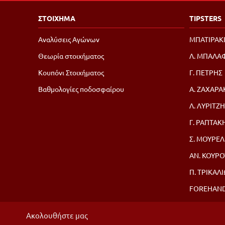
ΣΤΟΙΧΗΜΑ
TIPSTERS
Αναλύσεις Αγώνων
ΜΠΑΤΙΡΑΚ
Θεωρία στοιχήματος
Λ. ΜΠΑΛΑ
Κουπόνι Στοιχήματος
Γ. ΠΕΤΡΗΣ
Βαθμολογίες ποδοσφαίρου
Α. ΖΑΧΑΡΑ
Λ. ΛΥΡΙΤΖ
Γ. ΡΑΠΤΑΚ
Σ. ΜΟΥΡΕ
ΑΝ. ΚΟΥΡΟ
Π. ΤΡΙΚΑΛ
FOREHAN
Ακολουθήστε μας