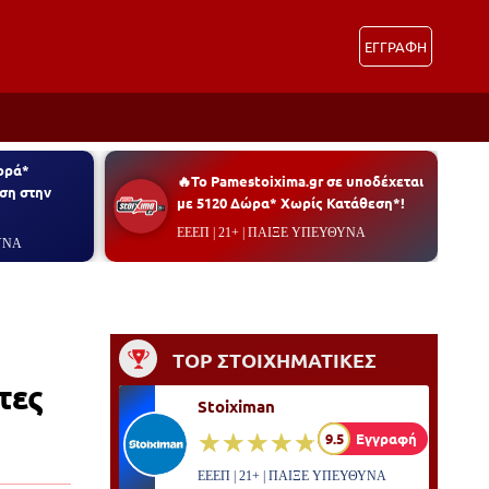
ΕΓΓΡΑΦΗ
ορά*
🔥Το Pamestoixima.gr σε υποδέχεται
ση στην
με 5120 Δώρα* Χωρίς Κατάθεση*!
ΕΕΕΠ | 21+ | ΠΑΙΞΕ ΥΠΕΥΘΥΝΑ
ΘΥΝΑ
TOP ΣΤΟΙΧΗΜΑΤΙΚΕΣ
τες
Stoiximan
☆☆☆☆☆
★★★★★
9.5
Εγγραφή
ΕΕΕΠ | 21+ | ΠΑΙΞΕ ΥΠΕΥΘΥΝΑ