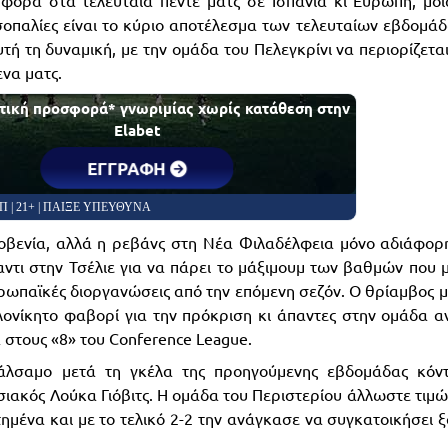
 φορά στα τελευταία πέντε ματς σε Ισπανία κι Ευρώπη, μο
ισοπαλίες είναι το κύριο αποτέλεσμα των τελευταίων εβδομά
τή τη δυναμική, με την ομάδα του Πελεγκρίνι να περιορίζεται
να ματς.
τική προσφορά* γνωριμίας χωρίς κατάθεση στην
Elabet
ΕΓΓΡΑΦΗ
Π | 21+ | ΠΑΙΞΕ ΥΠΕΥΘΥΝΑ
οβενία, αλλά η ρεβάνς στη Νέα Φιλαδέλφεια μόνο αδιάφορη
αντι στην Τσέλιε για να πάρει το μάξιμουμ των βαθμών που 
ρωπαϊκές διοργανώσεις από την επόμενη σεζόν. Ο θρίαμβος μ
λονίκητο φαβορί για την πρόκριση κι άπαντες στην ομάδα 
 στους «8» του Conference League.
βάλσαμο μετά τη γκέλα της προηγούμενης εβδομάδας κόν
σιακός Λούκα Γιόβιτς. Η ομάδα του Περιστερίου άλλωστε τιμ
ημένα και με το τελικό 2-2 την ανάγκασε να συγκατοικήσει 