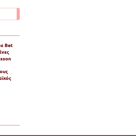
ε Bet
ένες
tsson
τους
αϊκός
)