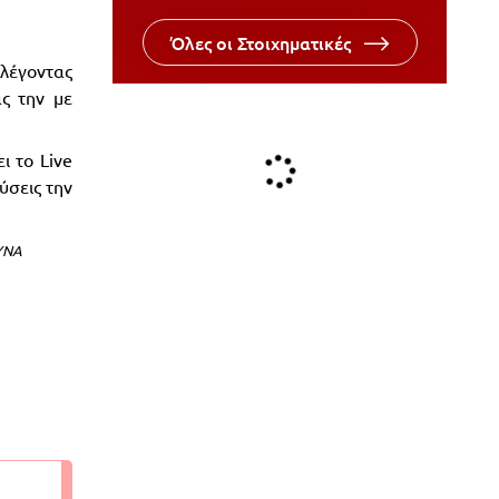
Όλες οι Στοιχηματικές
ιλέγοντας
άς την με
ι το Live
ύσεις την
ΥΝΑ