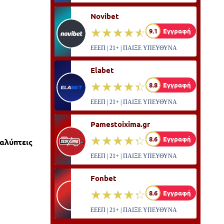
Novibet
☆☆☆☆☆
★★★★★
9.1
Εγγραφή
ΕΕΕΠ | 21+ | ΠΑΙΞΕ ΥΠΕΥΘΥΝΑ
Elabet
☆☆☆☆☆
★★★★★
8.8
Εγγραφή
ΕΕΕΠ | 21+ | ΠΑΙΞΕ ΥΠΕΥΘΥΝΑ
Pamestoixima.gr
☆☆☆☆☆
★★★★★
8.6
Εγγραφή
καλύπτεις
ΕΕΕΠ | 21+ | ΠΑΙΞΕ ΥΠΕΥΘΥΝΑ
Fonbet
☆☆☆☆☆
★★★★★
8.6
Εγγραφή
ΕΕΕΠ | 21+ | ΠΑΙΞΕ ΥΠΕΥΘΥΝΑ