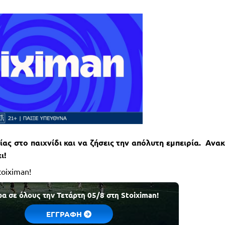
ας στο παιχνίδι και να ζήσεις την απόλυτη εμπειρία. Ανα
ι!
oiximan!
α σε όλους την Τετάρτη 05/8 στη Stoiximan!
EΓΓΡΑΦΗ