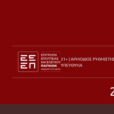
21+ | ΑΡΜΟΔΙΟΣ ΡΥΘΜΙΣΤΗΣ
ΥΠΕΥΘΥΝΑ