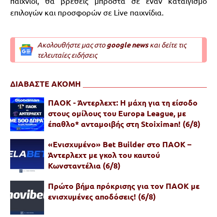
παιχνίδι, θα βρεθείς μπροστά σε έναν καταιγισμό
επιλογών και προσφορών σε Live παιχνίδια.
Ακολουθήστε μας στο
google news
και δείτε τις
τελευταίες ειδήσεις
ΔΙΑΒΑΣΤΕ ΑΚΟΜΗ
ΠΑΟΚ - Άντερλεχτ: Η μάχη για τη είσοδο
στους ομίλους του Europa League, με
έπαθλο* ανταμοιβής στη Stoiximan! (6/8)
«Ενισχυμένο» Bet Builder στο ΠΑΟΚ –
Άντερλεχτ με γκολ του καυτού
Κωνσταντέλια (6/8)
Πρώτο βήμα πρόκρισης για τον ΠΑΟΚ με
ενισχυμένες αποδόσεις! (6/8)