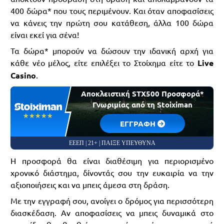
400 δώρα* που τους περιμένουν. Και όταν αποφασίσεις
να κάνεις την πρώτη σου κατάθεση, άλλα 100 δώρα
είναι εκεί για σένα!
Τα δώρα* μπορούν να δώσουν την ιδανική αρχή για
κάθε νέο μέλος, είτε επιλέξει το Στοίχημα είτε το
Live
Casino
.
Αποκλειστική STX500 Προσφορά*
Γνωριμίας από τη Stoiximan
☆☆☆☆☆
★★★★★
EΓΓΡΑΦΗ
ΕΕΕΠ | 21+ | ΠΑΙΞΕ ΥΠΕΥΘΥΝΑ
Η προσφορά θα είναι διαθέσιμη για περιορισμένο
χρονικό διάστημα, δίνοντάς σου την ευκαιρία να την
αξιοποιήσεις και να μπεις άμεσα στη δράση.
Με την εγγραφή σου, ανοίγει ο δρόμος για περισσότερη
διασκέδαση. Αν αποφασίσεις να μπεις δυναμικά στο