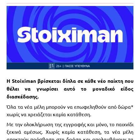
Η Stoiximan βρίσκεται δίπλα σε κάθε νέο παίκτη που
θέλει να γνωρίσει αυτό το μοναδικό είδος
διασκέδασης.
Όλα τα νέα μέλη μπορούν να επωφεληθούν από δώρα*
χωρίς να χρειάζεται καμία κατάθεση.
Με την ολοκλήρωση της εγγραφής και μόνο, το παιχνίδι
ξεκινά αμέσως. Χωρίς καμία κατάθεση, τα νέα μέλη
αποκτούν πρόσβαση στη δράση και απολαμβάνουν τα