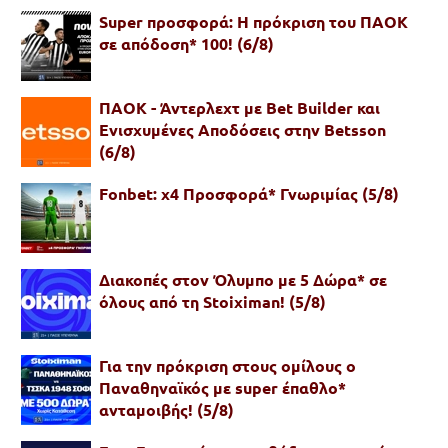
Super προσφορά: Η πρόκριση του ΠΑΟΚ
σε απόδοση* 100! (6/8)
ΠΑΟΚ - Άντερλεχτ με Bet Builder και
Ενισχυμένες Αποδόσεις στην Betsson
(6/8)
Fonbet: x4 Προσφορά* Γνωριμίας (5/8)
Διακοπές στον Όλυμπο με 5 Δώρα* σε
όλους από τη Stoiximan! (5/8)
Για την πρόκριση στους ομίλους ο
Παναθηναϊκός με super έπαθλο*
ανταμοιβής! (5/8)