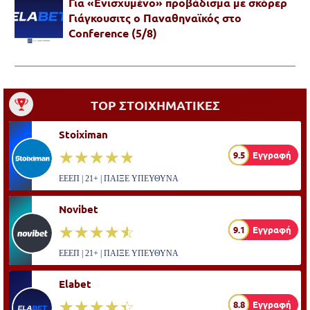
Για «Ενισχυμένο» προβάδισμα με σκόρερ
Γιάγκουσιτς ο Παναθηναϊκός στο
Conference (5/8)
TOP ΣΤΟΙΧΗΜΑΤΙΚΕΣ
Stoiximan
☆☆☆☆☆
★★★★★
9.5
Εγγραφή
ΕΕΕΠ | 21+ | ΠΑΙΞΕ ΥΠΕΥΘΥΝΑ
Novibet
☆☆☆☆☆
★★★★★
9.1
Εγγραφή
ΕΕΕΠ | 21+ | ΠΑΙΞΕ ΥΠΕΥΘΥΝΑ
Elabet
☆☆☆☆☆
★★★★★
8.8
Εγγραφή