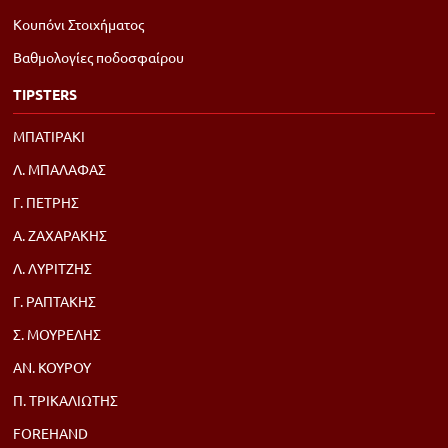
Κουπόνι Στοιχήματος
Βαθμολογίες ποδοσφαίρου
TIPSTERS
ΜΠΑΤΙΡΑΚΙ
Λ. ΜΠΑΛΑΦΑΣ
Γ. ΠΕΤΡΗΣ
Α. ΖΑΧΑΡΑΚΗΣ
Λ. ΛΥΡΙΤΖΗΣ
Γ. ΡΑΠΤΑΚΗΣ
Σ. ΜΟΥΡΕΛΗΣ
ΑΝ. ΚΟΥΡΟΥ
Π. ΤΡΙΚΑΛΙΩΤΗΣ
FOREHAND