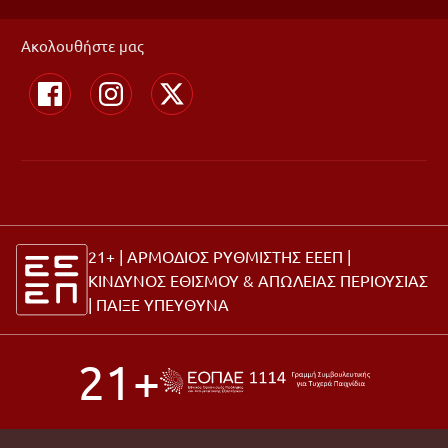
Ακολουθήστε μας
21+ | ΑΡΜΟΔΙΟΣ ΡΥΘΜΙΣΤΗΣ ΕΕΕΠ |
ΚΙΝΔΥΝΟΣ ΕΘΙΣΜΟΥ & ΑΠΩΛΕΙΑΣ ΠΕΡΙΟΥΣΙΑΣ
|
ΠΑΙΞΕ ΥΠΕΥΘΥΝΑ
21+