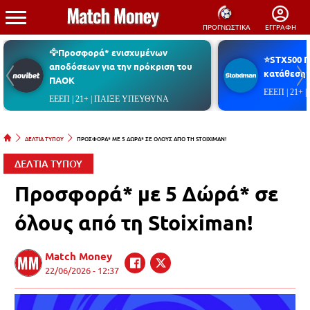
ΠΡΟΓΝΩΣΤΙΚΑ
ΕΓΓΡΑΦΗ
🦅Προσφορά* ενισχυμένων
⭐STX500 
αποδόσεων για την πρόκριση του
κατάθεση*
ΠΑΟΚ
ΕΕΕΠ | 21+
ΕΕΕΠ | 21+ | ΠΑΙΞΕ ΥΠΕΥΘΥΝΑ
ΔΕΛΤΙΑ ΤΥΠΟΥ
ΠΡΟΣΦΟΡΑ* ΜΕ 5 ΔΩΡΑ* ΣΕ ΟΛΟΥΣ ΑΠΟ ΤΗ STOIXIMAN!
ΔΕΛΤΙΑ ΤΥΠΟΥ
Προσφορά* με 5 Δώρά* σε
όλους από τη Stoiximan!
Match Money
22/06/2026 - 12:37