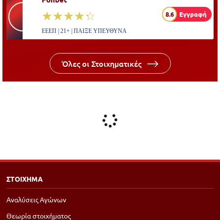
☆☆☆☆☆
★★★★★
8.6
Εγγραφή
ΕΕΕΠ | 21+ | ΠΑΙΞΕ ΥΠΕΥΘΥΝΑ
Όλες οι Στοιχηματικές
ΣΤΟΙΧΗΜΑ
Αναλύσεις Αγώνων
Θεωρία στοιχήματος