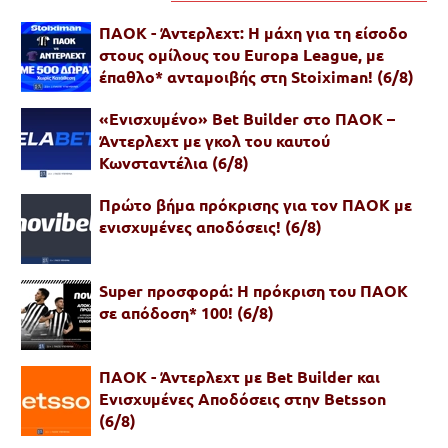
ΠΑΟΚ - Άντερλεχτ: Η μάχη για τη είσοδο
στους ομίλους του Europa League, με
έπαθλο* ανταμοιβής στη Stoiximan! (6/8)
«Ενισχυμένο» Bet Builder στο ΠΑΟΚ –
Άντερλεχτ με γκολ του καυτού
Κωνσταντέλια (6/8)
Πρώτο βήμα πρόκρισης για τον ΠΑΟΚ με
ενισχυμένες αποδόσεις! (6/8)
Super προσφορά: Η πρόκριση του ΠΑΟΚ
σε απόδοση* 100! (6/8)
ΠΑΟΚ - Άντερλεχτ με Bet Builder και
Ενισχυμένες Αποδόσεις στην Betsson
(6/8)