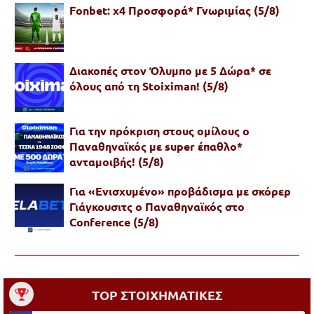
Fonbet: x4 Προσφορά* Γνωριμίας (5/8)
Διακοπές στον Όλυμπο με 5 Δώρα* σε
όλους από τη Stoiximan! (5/8)
Για την πρόκριση στους ομίλους ο
Παναθηναϊκός με super έπαθλο*
ανταμοιβής! (5/8)
Για «Ενισχυμένο» προβάδισμα με σκόρερ
Γιάγκουσιτς ο Παναθηναϊκός στο
Conference (5/8)
TOP ΣΤΟΙΧΗΜΑΤΙΚΕΣ